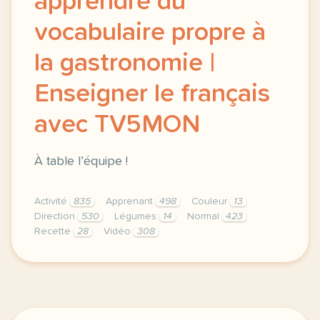
apprendre du
vocabulaire propre à
la gastronomie |
Enseigner le français
avec TV5MON
À table l’équipe !
Activité
835
Apprenant
498
Couleur
13
Direction
530
Légumes
14
Normal
423
Recette
28
Vidéo
308
didomi host didomi components button cursor pointer