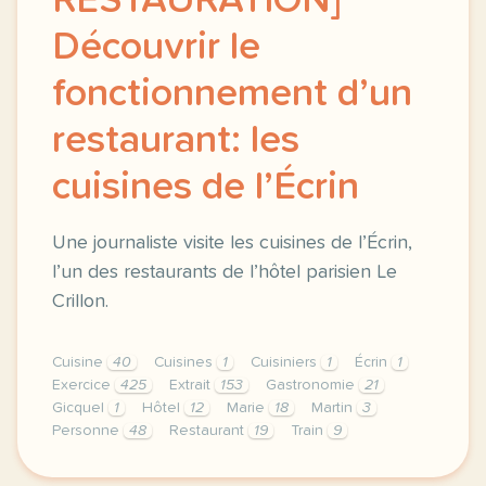
RESTAURATION]
Découvrir le
fonctionnement d’un
restaurant: les
cuisines de l’Écrin
Une journaliste visite les cuisines de l’Écrin,
l’un des restaurants de l’hôtel parisien Le
Crillon.
Cuisine
40
Cuisines
1
Cuisiniers
1
Écrin
1
Exercice
425
Extrait
153
Gastronomie
21
Gicquel
1
Hôtel
12
Marie
18
Martin
3
Personne
48
Restaurant
19
Train
9
exercice b1 hotellerie restauration decouvrir le fon