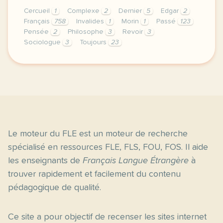
Cercueil
1
Complexe
2
Dernier
5
Edgar
2
Français
758
Invalides
1
Morin
1
Passé
123
Pensée
2
Philosophe
3
Revoir
3
Sociologue
3
Toujours
23
exercice b2 un dernier au revoir a edgar morin voca
Le moteur du FLE est un moteur de recherche
spécialisé en ressources FLE, FLS, FOU, FOS. Il aide
les enseignants de
Français Langue Étrangère
à
trouver rapidement et facilement du contenu
pédagogique de qualité.
Ce site a pour objectif de recenser les sites internet