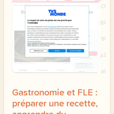
C1
B2
B1
A2
A1
Gastronomie et FLE :
préparer une recette,