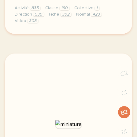
Activité
835
Classe
190
Collective
1
Direction
530
Fiche
302
Normal
423
Vidéo
308
didomi host didomi components button cursor pointer
C2
C1
B2
B1