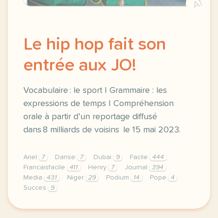
A1
Le hip hop fait son
entrée aux JO!
Vocabulaire : le sport | Grammaire : les
expressions de temps | Compréhension
orale à partir d’un reportage diffusé
dans 8 milliards de voisins le 15 mai 2023.
Ariel
7
Danse
7
Dubai
9
Facile
444
Francaisfacile
411
Henry
7
Journal
394
Media
431
Niger
29
Podium
14
Pope
4
Succes
9
exercice b1 le hip hop fait son entree aux jo vocab