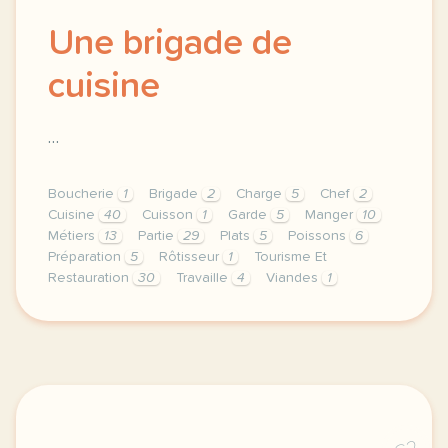
Une brigade de
cuisine
…
Boucherie
1
Brigade
2
Charge
5
Chef
2
Cuisine
40
Cuisson
1
Garde
5
Manger
10
Métiers
13
Partie
29
Plats
5
Poissons
6
Préparation
5
Rôtisseur
1
Tourisme Et
Restauration
30
Travaille
4
Viandes
1
theme tourisme et restauration duree 75 minutes 1 h 