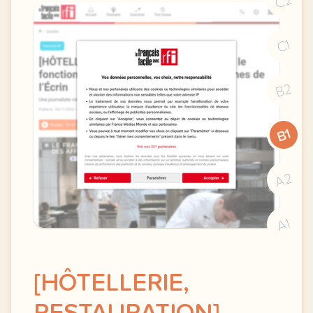
C2
C1
B2
B1
A2
A1
[HÔTELLERIE,