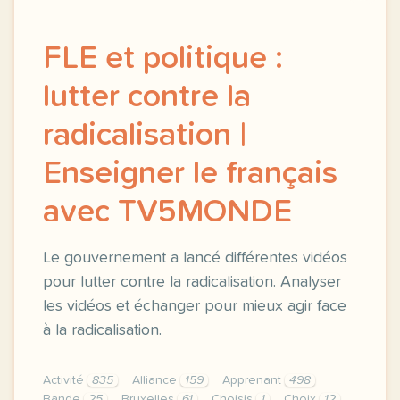
FLE et politique :
lutter contre la
radicalisation |
Enseigner le français
avec TV5MONDE
Le gouvernement a lancé différentes vidéos
pour lutter contre la radicalisation. Analyser
les vidéos et échanger pour mieux agir face
à la radicalisation.
Activité
835
Alliance
159
Apprenant
498
Bande
25
Bruxelles
61
Choisis
1
Choix
12