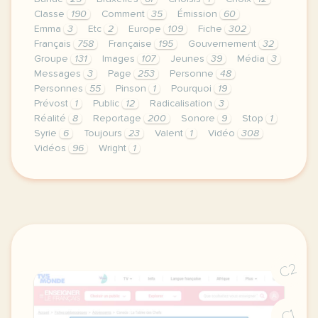
Classe
190
Comment
35
Émission
60
Emma
3
Etc
2
Europe
109
Fiche
302
Français
758
Française
195
Gouvernement
32
Groupe
131
Images
107
Jeunes
39
Média
3
Messages
3
Page
253
Personne
48
Personnes
55
Pinson
1
Pourquoi
19
Prévost
1
Public
12
Radicalisation
3
Réalité
8
Reportage
200
Sonore
9
Stop
1
Syrie
6
Toujours
23
Valent
1
Vidéo
308
Vidéos
96
Wright
1
le respect de votre vie privee est une priorite pou
C2
C1