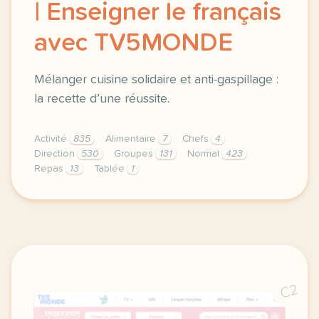
| Enseigner le français
avec TV5MONDE
Mélanger cuisine solidaire et anti-gaspillage :
la recette d’une réussite.
Activité
835
Alimentaire
7
Chefs
4
Direction
530
Groupes
131
Normal
423
Repas
13
Tablée
1
didomi host didomi components button cursor pointer
C2