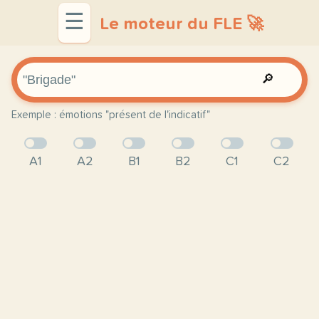
☰
Le moteur du FLE 🚀
🔎
Exemple : émotions "présent de l'indicatif"
A1
A2
B1
B2
C1
C2