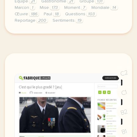
Équipe
21
Gastronomie
21
Groupe
131
Marcon
1
Mise
173
Moment
7
Mondiale
14
Œuvre
186
Paul
18
Questions
103
Reportage
200
Sentiments
19
le respect de votre vie privee est une priorite po
C2
C1
B2
B1