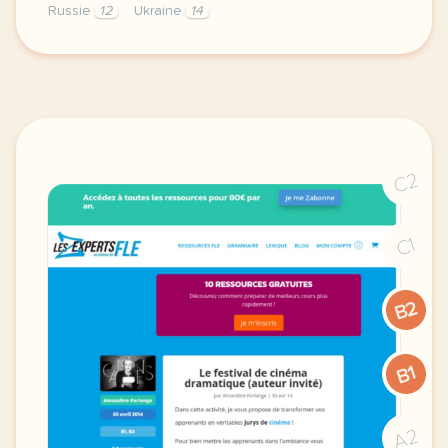
Russie
12
Ukraine
14
didomi host didomi components button cursor pointer
C2
C1
B2
B1
A2