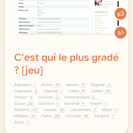
A2
A1
C’est qui le plus gradé
? [jeu]
Adjudant
1
André
34
Armée
11
Brigade
2
Capitaine
5
Caporal
1
Carte
61
Cartes
63
Choisir
6
Colonel
2
Commandant
2
Corps
26
Division
1
Général
4
Grade
1
Guilaine
33
Joueur
20
Lieutenant
2
Major
1
Militaire
21
Partie
29
Sécurité
18
Sergent
1
Sous
1
theme securite duree 30 minutes niveau a1 metiers vi