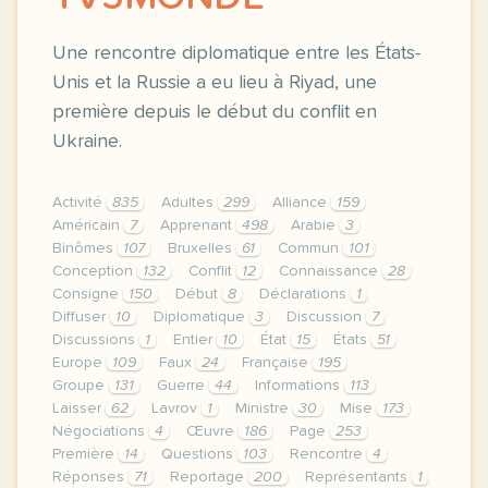
Une rencontre diplomatique entre les États-
Unis et la Russie a eu lieu à Riyad, une
première depuis le début du conflit en
Ukraine.
Activité
835
Adultes
299
Alliance
159
Américain
7
Apprenant
498
Arabie
3
Binômes
107
Bruxelles
61
Commun
101
Conception
132
Conflit
12
Connaissance
28
Consigne
150
Début
8
Déclarations
1
Diffuser
10
Diplomatique
3
Discussion
7
Discussions
1
Entier
10
État
15
États
51
Europe
109
Faux
24
Française
195
Groupe
131
Guerre
44
Informations
113
Laisser
62
Lavrov
1
Ministre
30
Mise
173
Négociations
4
Œuvre
186
Page
253
Première
14
Questions
103
Rencontre
4
Réponses
71
Reportage
200
Représentants
1