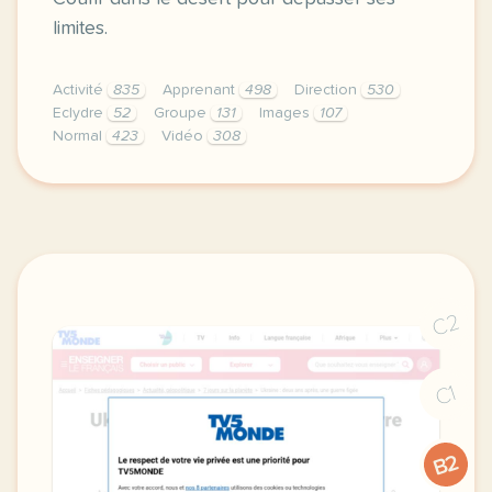
limites.
Activité
835
Apprenant
498
Direction
530
Eclydre
52
Groupe
131
Images
107
Normal
423
Vidéo
308
didomi host didomi components button cursor pointer
C2
C1
B2