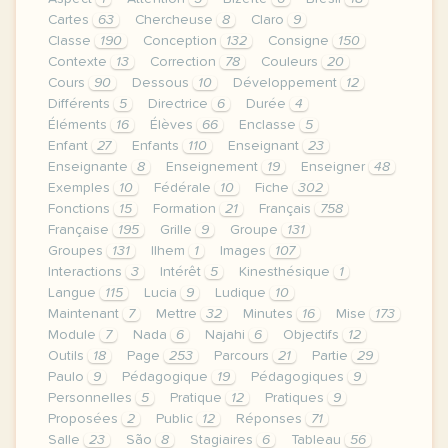
Cartes
63
Chercheuse
8
Claro
9
Classe
190
Conception
132
Consigne
150
Contexte
13
Correction
78
Couleurs
20
Cours
90
Dessous
10
Développement
12
Différents
5
Directrice
6
Durée
4
Éléments
16
Élèves
66
Enclasse
5
Enfant
27
Enfants
110
Enseignant
23
Enseignante
8
Enseignement
19
Enseigner
48
Exemples
10
Fédérale
10
Fiche
302
Fonctions
15
Formation
21
Français
758
Française
195
Grille
9
Groupe
131
Groupes
131
Ilhem
1
Images
107
Interactions
3
Intérêt
5
Kinesthésique
1
Langue
115
Lucia
9
Ludique
10
Maintenant
7
Mettre
32
Minutes
16
Mise
173
Module
7
Nada
6
Najahi
6
Objectifs
12
Outils
18
Page
253
Parcours
21
Partie
29
Paulo
9
Pédagogique
19
Pédagogiques
9
Personnelles
5
Pratique
12
Pratiques
9
Proposées
2
Public
12
Réponses
71
Salle
23
São
8
Stagiaires
6
Tableau
56