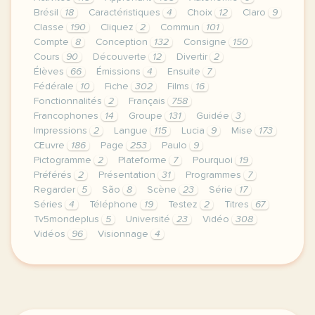
Brésil
18
Caractéristiques
4
Choix
12
Claro
9
Classe
190
Cliquez
2
Commun
101
Compte
8
Conception
132
Consigne
150
Cours
90
Découverte
12
Divertir
2
Élèves
66
Émissions
4
Ensuite
7
Fédérale
10
Fiche
302
Films
16
Fonctionnalités
2
Français
758
Francophones
14
Groupe
131
Guidée
3
Impressions
2
Langue
115
Lucia
9
Mise
173
Œuvre
186
Page
253
Paulo
9
Pictogramme
2
Plateforme
7
Pourquoi
19
Préférés
2
Présentation
31
Programmes
7
Regarder
5
São
8
Scène
23
Série
17
Séries
4
Téléphone
19
Testez
2
Titres
67
Tv5mondeplus
5
Université
23
Vidéo
308
Vidéos
96
Visionnage
4
le respect de votre vie privee est une priorite p