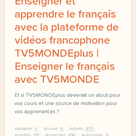
Enseigner et
apprendre le français
avec la plateforme de
vidéos francophone
TV5MONDEplus |
Enseigner le français
avec TV5MONDE
Et si TV5MONDEplus devenait un atout pour
vos cours et une source de motivation pour
vos apprenant.es ?
Aadapter
4
Accueil
8
Activité
835
Activités
118
Apprenant
498
Autonomie
9