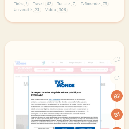
Tirés
1
Travail
97
Tunisie
7
Tv5monde
75
Université
23
Vidéo
308
le respect de votre vie privee est une priorite po
C2
C1
B2
B1