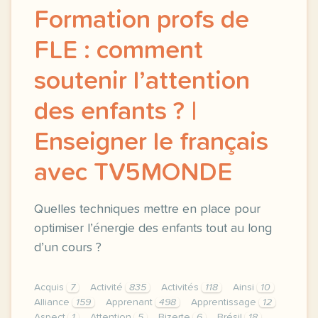
Formation profs de
FLE : comment
soutenir l’attention
des enfants ? |
Enseigner le français
avec TV5MONDE
Quelles techniques mettre en place pour
optimiser l’énergie des enfants tout au long
d’un cours ?
Acquis
7
Activité
835
Activités
118
Ainsi
10
Alliance
159
Apprenant
498
Apprentissage
12
Aspect
1
Attention
5
Bizerte
6
Brésil
18