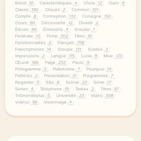
Brésil
18
Caractéristiques
4
Choix
12
Claro
9
Classe
190
Cliquez
2
Commun
101
Compte
8
Conception
132
Consigne
150
Cours
90
Découverte
12
Divertir
2
Élèves
66
Émissions
4
Ensuite
7
Fédérale
10
Fiche
302
Films
16
Fonctionnalités
2
Français
758
Francophones
14
Groupe
131
Guidée
3
Impressions
2
Langue
115
Lucia
9
Mise
173
Œuvre
186
Page
253
Paulo
9
Pictogramme
2
Plateforme
7
Pourquoi
19
Préférés
2
Présentation
31
Programmes
7
Regarder
5
São
8
Scène
23
Série
17
Séries
4
Téléphone
19
Testez
2
Titres
67
Tv5mondeplus
5
Université
23
Vidéo
308
Vidéos
96
Visionnage
4
continuer sans accepter le respect de votre vie p