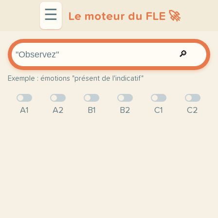
☰
Le moteur du FLE 🚀
🔎
Exemple : émotions "présent de l'indicatif"
A1
A2
B1
B2
C1
C2