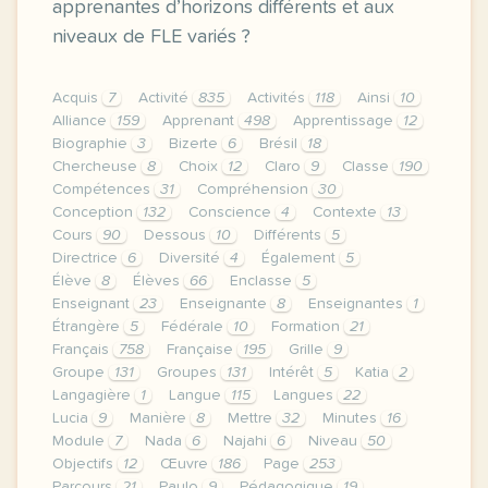
apprenantes d’horizons différents et aux
niveaux de FLE variés ?
Acquis
7
Activité
835
Activités
118
Ainsi
10
Alliance
159
Apprenant
498
Apprentissage
12
Biographie
3
Bizerte
6
Brésil
18
Chercheuse
8
Choix
12
Claro
9
Classe
190
Compétences
31
Compréhension
30
Conception
132
Conscience
4
Contexte
13
Cours
90
Dessous
10
Différents
5
Directrice
6
Diversité
4
Également
5
Élève
8
Élèves
66
Enclasse
5
Enseignant
23
Enseignante
8
Enseignantes
1
Étrangère
5
Fédérale
10
Formation
21
Français
758
Française
195
Grille
9
Groupe
131
Groupes
131
Intérêt
5
Katia
2
Langagière
1
Langue
115
Langues
22
Lucia
9
Manière
8
Mettre
32
Minutes
16
Module
7
Nada
6
Najahi
6
Niveau
50
Objectifs
12
Œuvre
186
Page
253
Parcours
21
Paulo
9
Pédagogique
19