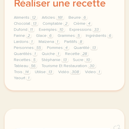
Réaliser une recette
Aliments
12
Articles
161
Beurre
6
Chocolat
13
Comptable
2
Crème
4
Dufond
11
Exemples
10
Expressions
33
Farine
2
Glace
6
Grammes
5
Ingrédients
6
Lardons
1
Maïzena
1
Partitifs
8
Personnes
55
Pommes
4
Quantité
13
Quantités
1
Quiche
1
Recette
28
Recettes
5
Stéphanie
13
Sucre
10
Tableau
56
Tourisme Et Restauration
30
Trois
14
Utilise
13
Vidéo
308
Video
1
Yaourt
1
theme tourisme et restauration duree 120 minutes 2 
C2