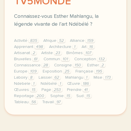
TV5MONDE
Connaissez-vous Esther Mahlangu, la
légende vivante de l’art Ndébélé ?
Activité
835
Afrique
52
Alliance
159
Apprenant
498
Architecture
1
Art
16
Artisanat
2
Artiste
23
Binômes
107
Bruxelles
61
Commun
101
Conception
132
Connaissance
28
Consigne
150
Esther
2
Europe
109
Exposition
25
Française
195
Laboiry
8
Laisser
62
Mahlangu
1
Mise
173
Ndebele
1
Ndébélé
1
Œuvre
186
Œuvres
15
Page
253
Prendre
41
Reportage
200
Sophie
15
Sud
15
Tableau
56
Travail
97
le respect de votre vie privee est une priorite po