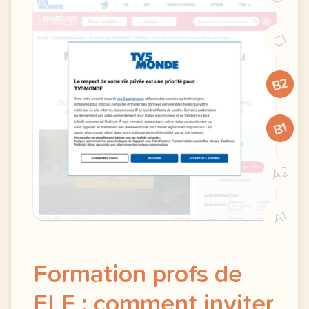
C1
B2
B1
A2
A1
Formation profs de
FLE : comment inviter