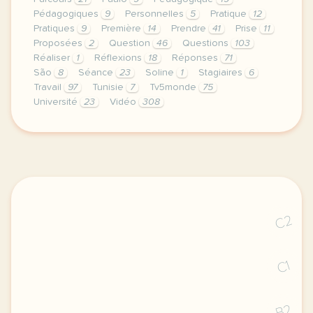
Pédagogiques
9
Personnelles
5
Pratique
12
Pratiques
9
Première
14
Prendre
41
Prise
11
Proposées
2
Question
46
Questions
103
Réaliser
1
Réflexions
18
Réponses
71
São
8
Séance
23
Soline
1
Stagiaires
6
Travail
97
Tunisie
7
Tv5monde
75
Université
23
Vidéo
308
le respect de votre vie privee est une priorite po
C2
C1
B2