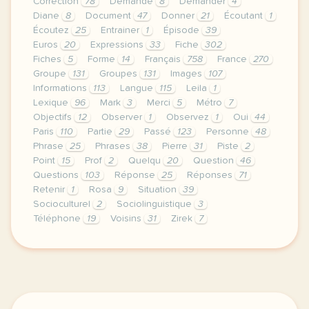
Correction
78
Demande
8
Demander
4
Diane
8
Document
47
Donner
21
Écoutant
1
Écoutez
25
Entrainer
1
Épisode
39
Euros
20
Expressions
33
Fiche
302
Fiches
5
Forme
14
Français
758
France
270
Groupe
131
Groupes
131
Images
107
Informations
113
Langue
115
Leila
1
Lexique
96
Mark
3
Merci
5
Métro
7
Objectifs
12
Observer
1
Observez
1
Oui
44
Paris
110
Partie
29
Passé
123
Personne
48
Phrase
25
Phrases
38
Pierre
31
Piste
2
Point
15
Prof
2
Quelqu
20
Question
46
Questions
103
Réponse
25
Réponses
71
Retenir
1
Rosa
9
Situation
39
Socioculturel
2
Sociolinguistique
3
Téléphone
19
Voisins
31
Zirek
7
fiche a1 enseigner avec les voisins du 12 bis publi