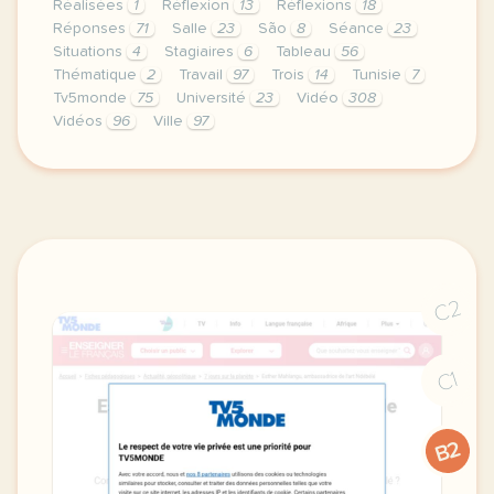
Réalisées
1
Réflexion
13
Réflexions
18
Réponses
71
Salle
23
São
8
Séance
23
Situations
4
Stagiaires
6
Tableau
56
Thématique
2
Travail
97
Trois
14
Tunisie
7
Tv5monde
75
Université
23
Vidéo
308
Vidéos
96
Ville
97
le respect de votre vie privee est une priorite po
C2
C1
B2