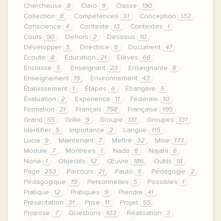
Chercheuse
8
Claro
9
Classe
190
Collection
8
Compétences
31
Conception
132
Conscience
4
Contexte
13
Contextes
1
Cours
90
Dehors
2
Dessous
10
Développer
5
Directrice
6
Document
47
Écoute
8
Éducation
21
Élèves
66
Enclasse
5
Enseignant
23
Enseignante
8
Enseignement
19
Environnement
43
Établissement
1
Étapes
6
Étrangère
5
Évaluation
2
Expérience
11
Fédérale
10
Formation
21
Français
758
Française
195
Grand
55
Grille
9
Groupe
131
Groupes
131
Identifier
5
Importance
2
Langue
115
Lucia
9
Maintenant
7
Mettre
32
Mise
173
Module
7
Montrées
1
Nada
6
Najahi
6
Nona
1
Objectifs
12
Œuvre
186
Outils
18
Page
253
Parcours
21
Paulo
9
Pédagogie
2
Pédagogique
19
Personnelles
5
Possibles
1
Pratique
12
Pratiques
9
Prendre
41
Présentation
31
Prise
11
Projet
55
Propose
7
Questions
103
Réalisation
3