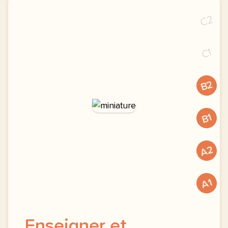
C2
C1
B2
B1
A2
A1
Enseigner et