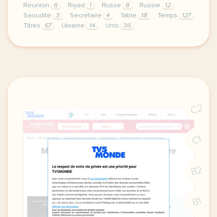
Réunion
6
Riyad
1
Russe
8
Russie
12
Saoudite
3
Secrétaire
4
Table
18
Temps
127
Titres
67
Ukraine
14
Unis
36
le respect de votre vie privee est une priorite po
C2
C1
B2
B1