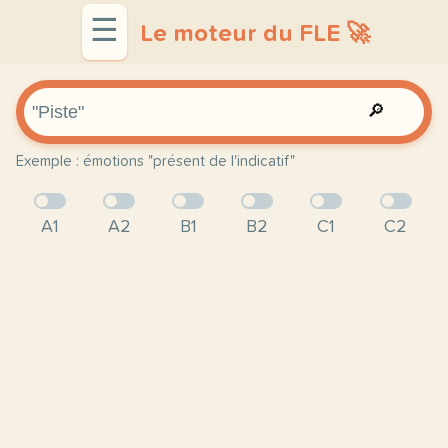
☰
Le moteur du FLE 🚀
🔎
Exemple : émotions "présent de l'indicatif"
A1
A2
B1
B2
C1
C2