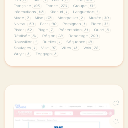
Dvd
8
Fabre
1
Farida
3
Fiche
302
Française
195
France
270
Groupe
131
Informations
113
Kitesurf
1
Languedoc
1
Maee
7
Mise
173
Montpellier
2
Musée
30
Niveau
50
Paris
110
Perpignan
1
Pierre
31
Pistes
52
Plage
7
Présentation
31
Quart
3
Réalisée
31
Région
28
Reportage
200
Roussillon
1
Ruelles
1
Séquence
18
Soulages
1
Ville
97
Villes
13
Voix
28
Wuyts
3
Zeggagh
3
le respect de votre vie privee est une priorite po
C2
C1