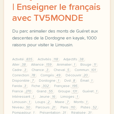
| Enseigner le français
avec TV5MONDE
Du parc animalier des monts de Guéret aux
descentes de la Dordogne en kayak, 1000
raisons pour visiter le Limousin.
Activité
835
Activités
118
Adjectifs
38
Aller
38
Alliance
159
Animalier
1
Bouge
11
Cadre
3
Chance
3
Cheval
5
Commun
101
Correction
78
Corrigés
49
Découvrir
20
Disponible
7
Dordogne
1
Dvd
8
Émail
1
Farida
3
Fiche
302
Française
195
France
270
Grand
55
Groupe
131
Guéret
1
Intéressant
1
Jeune
16
Limoges
1
Limousin
1
Loups
2
Maee
7
Monts
1
Niveau
50
Parcours
21
Paris
110
Pistes
52
Pompadour
1
Présentation
31
Réalisée
31