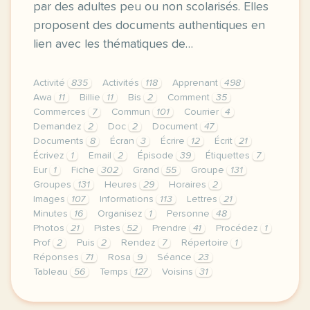
par des adultes peu ou non scolarisés. Elles
proposent des documents authentiques en
lien avec les thématiques de…
Activité
835
Activités
118
Apprenant
498
Awa
11
Billie
11
Bis
2
Comment
35
Commerces
7
Commun
101
Courrier
4
Demandez
2
Doc
2
Document
47
Documents
8
Écran
3
Écrire
12
Écrit
21
Écrivez
1
Email
2
Épisode
39
Étiquettes
7
Eur
1
Fiche
302
Grand
55
Groupe
131
Groupes
131
Heures
29
Horaires
2
Images
107
Informations
113
Lettres
21
Minutes
16
Organisez
1
Personne
48
Photos
21
Pistes
52
Prendre
41
Procédez
1
Prof
2
Puis
2
Rendez
7
Répertoire
1
Réponses
71
Rosa
9
Séance
23
Tableau
56
Temps
127
Voisins
31
fiche pedagogique a1 enseigner avec les voisins du 1