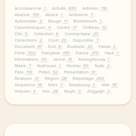
Accrobranche
1
Activité
835
Activités
118
Alliance
159
Alsace
1
Ambiance
7
Automobile
2
Bouge
11
Breitenbach
1
Caractéristiques
4
Centre
17
Château
10
Cité
5
Collection
8
Commentaire
23
Corrections
2
Court
20
Disponible
7
Document
47
Dvd
8
Étudiants
25
Farida
3
Fiche
302
Française
195
France
270
Haut
1
Informations
113
Jeune
16
Koenigsbourg
1
Maee
7
Mulhouse
1
Niveau
50
Nuits
2
Paris
110
Pistes
52
Présentation
31
Réalisée
31
Région
28
Reportage
200
Séquence
18
Sites
7
Strasbourg
3
Ville
97
Voitures
4
Voix
28
Wuyts
3
Zeggagh
3
le respect de votre vie privee est une priorite po