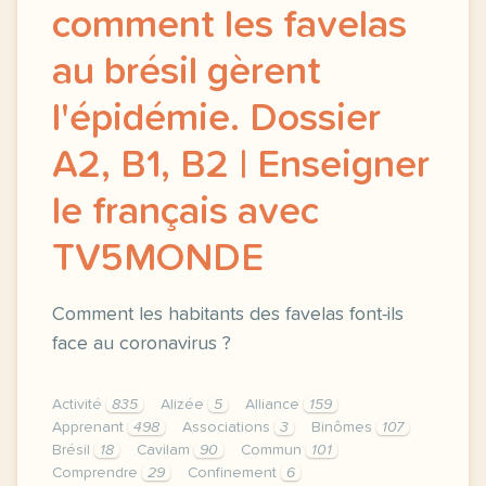
comment les favelas
au brésil gèrent
l'épidémie. Dossier
A2, B1, B2 | Enseigner
le français avec
TV5MONDE
Comment les habitants des favelas font-ils
face au coronavirus ?
Activité
835
Alizée
5
Alliance
159
Apprenant
498
Associations
3
Binômes
107
Brésil
18
Cavilam
90
Commun
101
Comprendre
29
Confinement
6