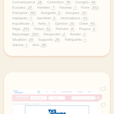
Connaissance
28
Correction
78
Corrigés
49
Écoutez
25
Familles
7
Favelas
1
Fiche
302
Française
195
Giorgetta
5
Groupes
131
Habitants
7
Identifier
5
Informations
113
Inquiétude
1
Kelly
1
Opinion
35
Orale
40
Page
253
Pistes
52
Prendre
41
Propos
5
Reportage
200
Respecter
2
Rester
3
Situation
39
Supports
28
Trafiquants
1
Vianna
1
Voix
28
le respect de votre vie privee est une priorite po
C2
C1