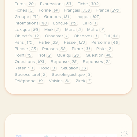
Euros
20
Expressions
33
Fiche
302
Fiches
5
Forme
14
Français
758
France
270
Groupe
131
Groupes
131
Images
107
Informations
113
Langue
115
Leila
1
Lexique
96
Mark
3
Merci
5
Métro
7
Objectifs
12
Observer
1
Observez
1
Oui
44
Paris
110
Partie
29
Passé
123
Personne
48
Phrase
25
Phrases
38
Pierre
31
Piste
2
Point
15
Prof
2
Quelqu
20
Question
46
Questions
103
Réponse
25
Réponses
71
Retenir
1
Rosa
9
Situation
39
Socioculturel
2
Sociolinguistique
3
Téléphone
19
Voisins
31
Zirek
7
fiche a1 enseigner avec les voisins du 12 bis publi
C2