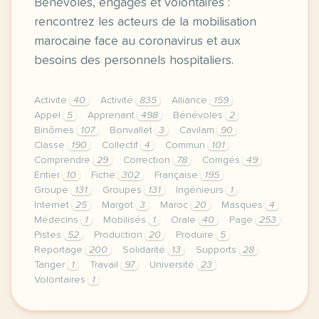
Bénévoles, engagés et volontaires :
rencontrez les acteurs de la mobilisation
marocaine face au coronavirus et aux
besoins des personnels hospitaliers.
Activite
40
Activité
835
Alliance
159
Appel
5
Apprenant
498
Bénévoles
2
Binômes
107
Bonvallet
3
Cavilam
90
Classe
190
Collectif
4
Commun
101
Comprendre
29
Correction
78
Corrigés
49
Entier
10
Fiche
302
Française
195
Groupe
131
Groupes
131
Ingénieurs
1
Internet
25
Margot
3
Maroc
20
Masques
4
Médecins
1
Mobilisés
1
Orale
40
Page
253
Pistes
52
Production
20
Produire
5
Reportage
200
Solidarité
13
Supports
28
Tanger
1
Travail
97
Université
23
Volontaires
1
le respect de votre vie privee est une priorite p