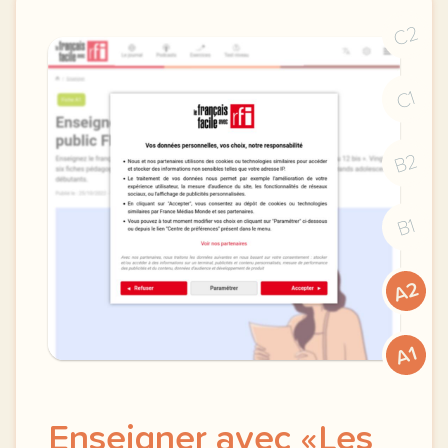
C2
C1
B2
B1
A2
A1
Enseigner avec «Les