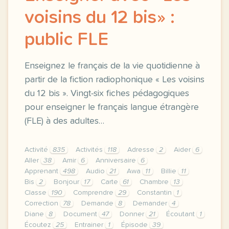
voisins du 12 bis» :
public FLE
Enseignez le français de la vie quotidienne à
partir de la fiction radiophonique « Les voisins
du 12 bis ». Vingt-six fiches pédagogiques
pour enseigner le français langue étrangère
(FLE) à des adultes…
Activité
835
Activités
118
Adresse
2
Aider
6
Aller
38
Amir
6
Anniversaire
6
Apprenant
498
Audio
21
Awa
11
Billie
11
Bis
2
Bonjour
17
Carte
61
Chambre
13
Classe
190
Comprendre
29
Constantin
1
Correction
78
Demande
8
Demander
4
Diane
8
Document
47
Donner
21
Écoutant
1
Écoutez
25
Entrainer
1
Épisode
39