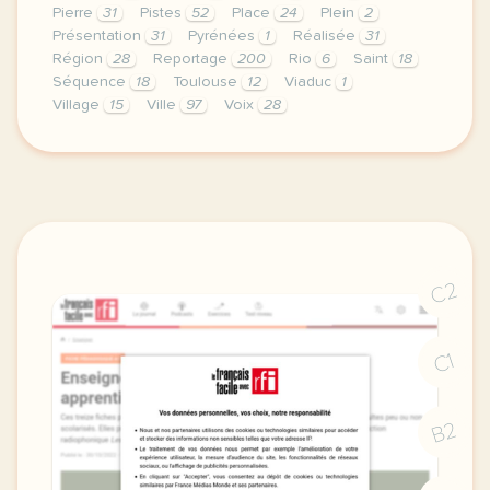
Pierre
31
Pistes
52
Place
24
Plein
2
Présentation
31
Pyrénées
1
Réalisée
31
Région
28
Reportage
200
Rio
6
Saint
18
Séquence
18
Toulouse
12
Viaduc
1
Village
15
Ville
97
Voix
28
le respect de votre vie privee est une priorite p
C2
C1
B2