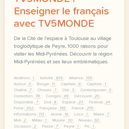
Enseigner le français
avec TV5MONDE
De la Cité de l’espace à Toulouse au village
troglodytique de Peyre, 1000 raisons pour
visiter les Midi-Pyrénées. Découvrir la région
Midi-Pyrénées et ses lieux emblématiques.
Abattoirs
1
Activité
835
Alliance
159
Autour
5
Bouge
11
Capitale
6
Capitole
1
Chaîne
7
Choses
7
Cité
5
Contemporain
5
Correction
78
Corrigés
49
Découvrir
20
Disponible
7
Dvd
8
Espace
23
Festival
24
Fiche
302
Française
195
France
270
Informations
113
Jeune
16
Loco
1
Maee
7
Midi
2
Millau
1
Musée
30
Niveau
50
Occasion
2
Passe
7
Peyre
1
Pic
1