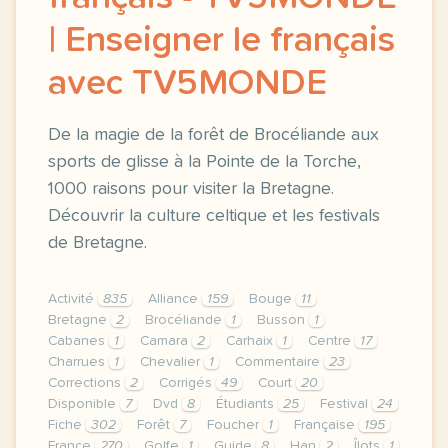
| Enseigner le français
avec TV5MONDE
De la magie de la forêt de Brocéliande aux
sports de glisse à la Pointe de la Torche,
1000 raisons pour visiter la Bretagne.
Découvrir la culture celtique et les festivals
de Bretagne.
Activité
835
Alliance
159
Bouge
11
Bretagne
2
Brocéliande
1
Busson
1
Cabanes
1
Camara
2
Carhaix
1
Centre
17
Charrues
1
Chevalier
1
Commentaire
23
Corrections
2
Corrigés
49
Court
20
Disponible
7
Dvd
8
Étudiants
25
Festival
24
Fiche
302
Forêt
7
Foucher
1
Française
195
France
270
Golfe
1
Guide
8
Han
2
Îlots
1