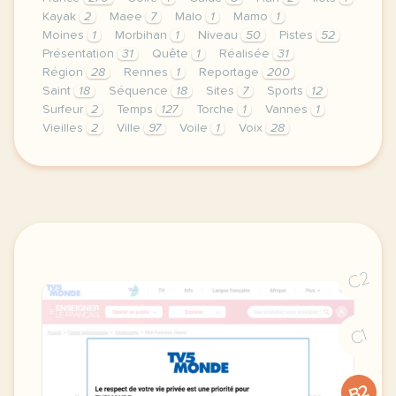
Kayak
2
Maee
7
Malo
1
Mamo
1
Moines
1
Morbihan
1
Niveau
50
Pistes
52
Présentation
31
Quête
1
Réalisée
31
Région
28
Rennes
1
Reportage
200
Saint
18
Séquence
18
Sites
7
Sports
12
Surfeur
2
Temps
127
Torche
1
Vannes
1
Vieilles
2
Ville
97
Voile
1
Voix
28
le respect de votre vie privee est une priorite p
C2
C1
B2