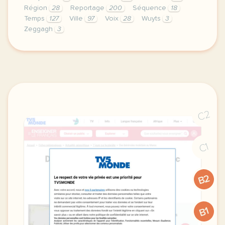
Région
28
Reportage
200
Séquence
18
Temps
127
Ville
97
Voix
28
Wuyts
3
Zeggagh
3
le respect de votre vie privee est une priorite po
C2
C1
B2
B1