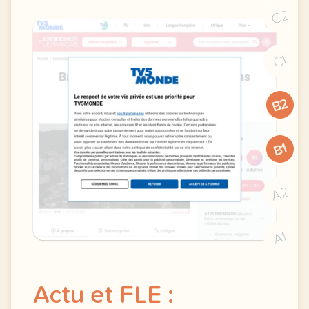
C2
C1
B2
B1
A2
A1
Actu et FLE :