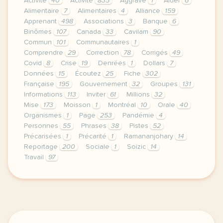
Activite
40
Activité
835
Aggrave
1
Aider
6
Alimentaire
7
Alimentaires
4
Alliance
159
Apprenant
498
Associations
3
Banque
6
Binômes
107
Canada
33
Cavilam
90
Commun
101
Communautaires
1
Comprendre
29
Correction
78
Corrigés
49
Covid
8
Crise
19
Denrées
1
Dollars
7
Données
15
Écoutez
25
Fiche
302
Française
195
Gouvernement
32
Groupes
131
Informations
113
Inviter
61
Millions
32
Mise
173
Moisson
1
Montréal
10
Orale
40
Organismes
1
Page
253
Pandémie
4
Personnes
55
Phrases
38
Pistes
52
Précarisées
1
Précarité
1
Ramananjohary
14
Reportage
200
Sociale
1
Soizic
14
Travail
97
le respect de votre vie privee est une priorite po