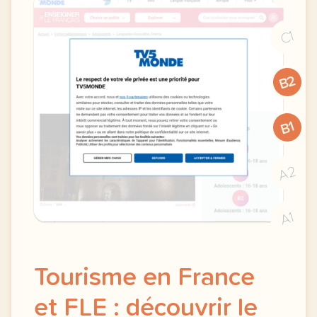
C1
B2
B1
A2
A1
Tourisme en France
et FLE : découvrir le