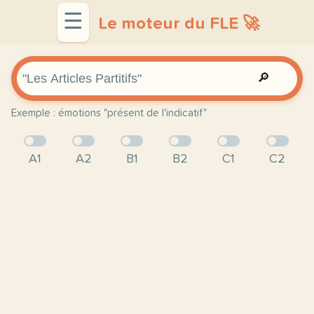
☰
Le moteur du FLE 🚀
🔎
Exemple : émotions "présent de l'indicatif"
A1
A2
B1
B2
C1
C2