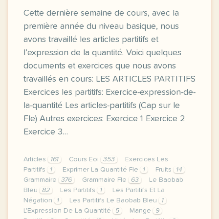
Cette dernière semaine de cours, avec la
première année du niveau basique, nous
avons travaillé les articles partitifs et
l’expression de la quantité. Voici quelques
documents et exercices que nous avons
travaillés en cours: LES ARTICLES PARTITIFS
Exercices les partitifs: Exercice-expression-de-
la-quantité Les articles-partitifs (Cap sur le
Fle) Autres exercices: Exercice 1 Exercice 2
Exercice 3…
Articles
161
Cours Eoi
353
Exercices Les
Partitifs
1
Exprimer La Quantité Fle
1
Fruits
14
Grammaire
376
Grammaire Fle
63
Le Baobab
Bleu
82
Les Partitifs
1
Les Partitifs Et La
Négation
1
Les Partitifs Le Baobab Bleu
1
L'Expression De La Quantité
5
Mange
9