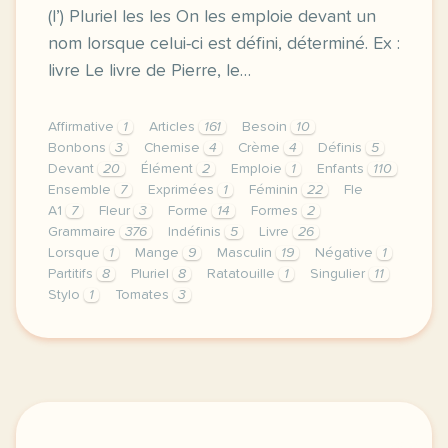
(l’) Pluriel les les On les emploie devant un
nom lorsque celui-ci est défini, déterminé. Ex :
livre Le livre de Pierre, le…
Affirmative
1
Articles
161
Besoin
10
Bonbons
3
Chemise
4
Crème
4
Définis
5
Devant
20
Élément
2
Emploie
1
Enfants
110
Ensemble
7
Exprimées
1
Féminin
22
Fle
A1
7
Fleur
3
Forme
14
Formes
2
Grammaire
376
Indéfinis
5
Livre
26
Lorsque
1
Mange
9
Masculin
19
Négative
1
Partitifs
8
Pluriel
8
Ratatouille
1
Singulier
11
Stylo
1
Tomates
3
niveau a 1 objectif savoir utiliser et differencier l