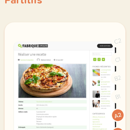
Partitifs
C2
C1
B2
B1
A2