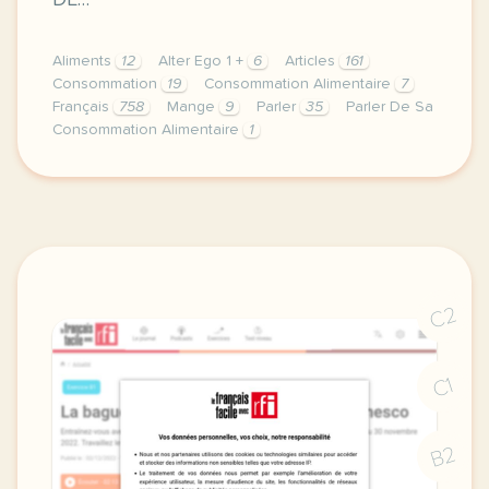
DE…
Aliments
12
Alter Ego 1 +
6
Articles
161
Consommation
19
Consommation Alimentaire
7
Français
758
Mange
9
Parler
35
Parler De Sa
Consommation Alimentaire
1
image ariane blogspirit comcette derniere semaine d
C2
C1
B2