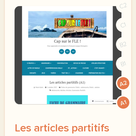
C2
C1
B2
B1
A2
A1
Les articles partitifs