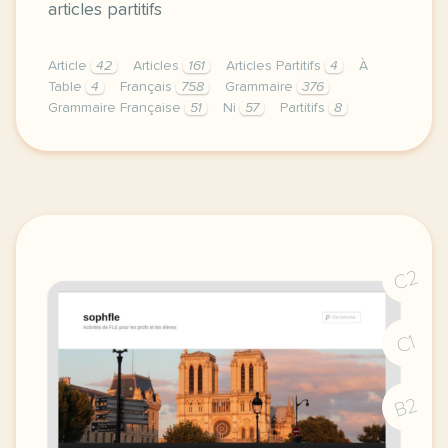
articles partitifs
Article
42
Articles
161
Articles Partitifs
4
À
Table
4
Français
758
Grammaire
376
Grammaire Française
51
Ni
57
Partitifs
8
comme vous savez deja quand on parle de nourriture e
C2
C1
B2