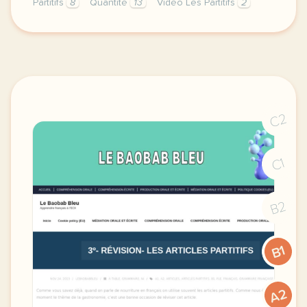
Partitifs
8
Quantité
13
Vidéo Les Partitifs
2
cette derniere semaine de cours avec la premiere anne
C2
C1
B2
B1
A2