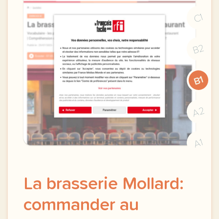
C1
B2
B1
A2
A1
La brasserie Mollard:
commander au