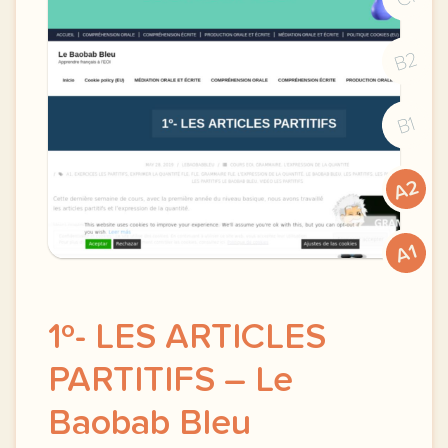
B2
B1
A2
A1
1º- LES ARTICLES
PARTITIFS – Le
Baobab Bleu