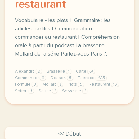
restaurant
Vocabulaire - les plats | Grammaire : les
articles partitifs | Communication :
commander au restaurant | Compréhension
orale à partir du podcast La brasserie
Mollard de la série Parlez-vous Paris ?.
Alexandra
2
Brasserie
1
Carte
61
Commander
3
Dessert
5
Exercice
425
Formule
3
Mollard
1
Plats
5
Restaurant
19
Safran
1
Sauce
1
Serveuse
1
exercice b1 la brasserie mollard commander au resta
<< Début