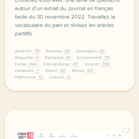
Entraînez-vous avec une série de questions
autour d’un extrait du Journal en français
facile du 30 novembre 2022. Travaillez le
vocabulaire du pain et révisez les articles
partitifs.
Antarctic
79
Armenia
65
Azerbaijan
65
Baguette
4
Banquise
81
Environment
79
Facile
444
Francaisfacile
411
Journal
394
Karabarre
7
Maroc
20
Media
431
Patrimoine
15
Unesco
9
exercice b1 la baguette au patrimoine mondial de l u
C2