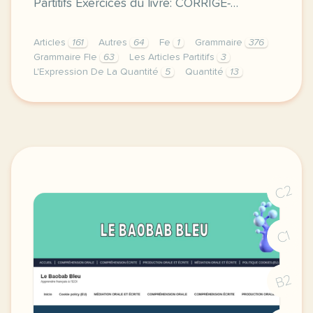
Partitifs Exercices du livre: CORRIGÉ-…
Articles
161
Autres
64
Fe
1
Grammaire
376
Grammaire Fle
63
Les Articles Partitifs
3
L'Expression De La Quantité
5
Quantité
13
image paragourmet comcette derniere semaine de cour
C2
C1
B2