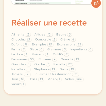
A1
Réaliser une recette
Aliments
12
Articles
161
Beurre
6
Chocolat
13
Comptable
2
Crème
4
Dufond
11
Exemples
10
Expressions
33
Farine
2
Glace
6
Grammes
5
Ingrédients
6
Lardons
1
Maïzena
1
Partitifs
8
Personnes
55
Pommes
4
Quantité
13
Quantités
1
Quiche
1
Recette
28
Recettes
5
Stéphanie
13
Sucre
10
Tableau
56
Tourisme Et Restauration
30
Trois
14
Utilise
13
Video
1
Vidéo
308
Yaourt
1
theme tourisme et restauration duree 120 minutes 2 