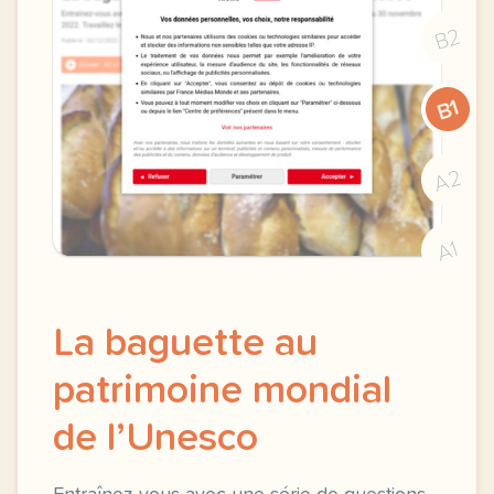
B2
B1
A2
A1
La baguette au
patrimoine mondial
de l’Unesco