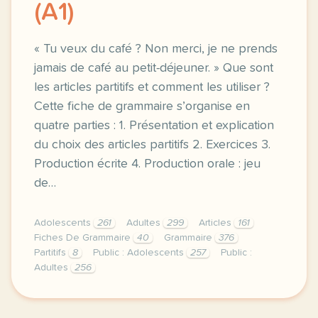
(A1)
« Tu veux du café ? Non merci, je ne prends
jamais de café au petit-déjeuner. » Que sont
les articles partitifs et comment les utiliser ?
Cette fiche de grammaire s’organise en
quatre parties : 1. Présentation et explication
du choix des articles partitifs 2. Exercices 3.
Production écrite 4. Production orale : jeu
de…
Adolescents
261
Adultes
299
Articles
161
Fiches De Grammaire
40
Grammaire
376
Partitifs
8
Public : Adolescents
257
Public :
Adultes
256
tu veux du cafe non merci je ne prends jamais de cafe