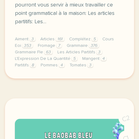
pourront vous servir à mieux travailler ce
point grammatical à la maison: Les articles
partitifs: Les…
Aiment
3
Articles
161
Complétez
5
Cours
Eoi
353
Fromage
7
Grammaire
376
Grammaire Fle
63
Les Articles Partitifs
3
L'Expression De La Quantité
5
Mangent
4
Partitifs
8
Pommes
4
Tomates
3
image jorgelrivera22grammaire blogspot comcette dern
C2
C1