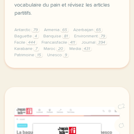
vocabulaire du pain et révisez les articles
partitifs.
Antarctic
79
Armenia
65
Azerbaijan
65
Baguette
4
Banquise
81
Environment
79
Facile
444
Francaisfacile
411
Journal
394
Karabarre
7
Maroc
20
Media
431
Patrimoine
15
Unesco
9
exercice b1 la baguette au patrimoine mondial de l u
C2
C1