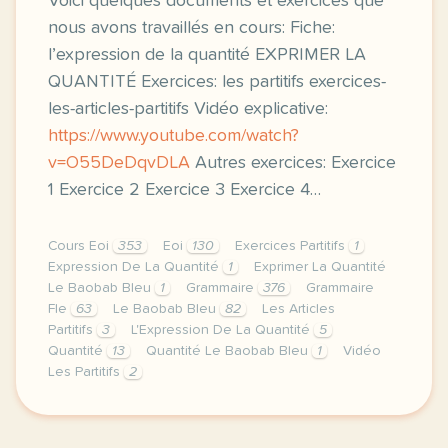
Voici quelques documents et exercices que
nous avons travaillés en cours: Fiche:
l’expression de la quantité EXPRIMER LA
QUANTITÉ Exercices: les partitifs exercices-
les-articles-partitifs Vidéo explicative:
https://www.youtube.com/watch?
v=O55DeDqvDLA
Autres exercices: Exercice
1 Exercice 2 Exercice 3 Exercice 4…
Cours Eoi
353
Eoi
130
Exercices Partitifs
1
Expression De La Quantité
1
Exprimer La Quantité
Le Baobab Bleu
1
Grammaire
376
Grammaire
Fle
63
Le Baobab Bleu
82
Les Articles
Partitifs
3
L'Expression De La Quantité
5
Quantité
13
Quantité Le Baobab Bleu
1
Vidéo
Les Partitifs
2
image pixabay comcette derniere semaine de cours ave