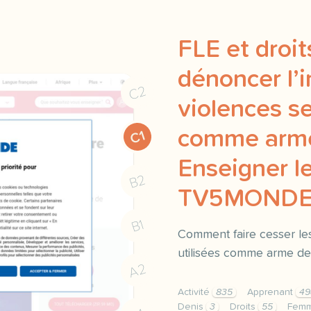
FLE et droit
dénoncer l’
C2
violences s
comme arme
C1
Enseigner le
B2
TV5MOND
B1
Comment faire cesser les
utilisées comme arme de
A2
Activité
835
Apprenant
49
Denis
3
Droits
55
Fem