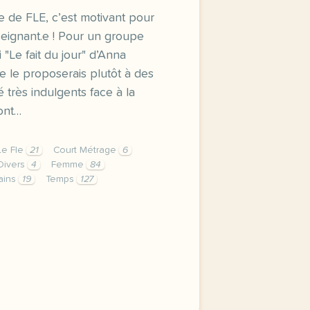
e de FLE, c’est motivant pour
nseignant.e ! Pour un groupe
"Le fait du jour" d’Anna
e le proposerais plutôt à des
 très indulgents face à la
 ont…
Le Fle
21
Court Métrage
6
 Divers
4
Femme
84
ains
19
Temps
127
e de fle c est motivant pour les apprenant e s et l enseig