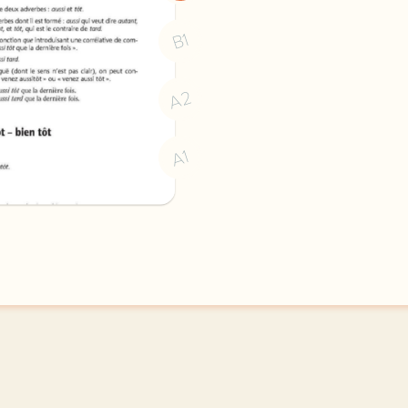
B1
A2
A1