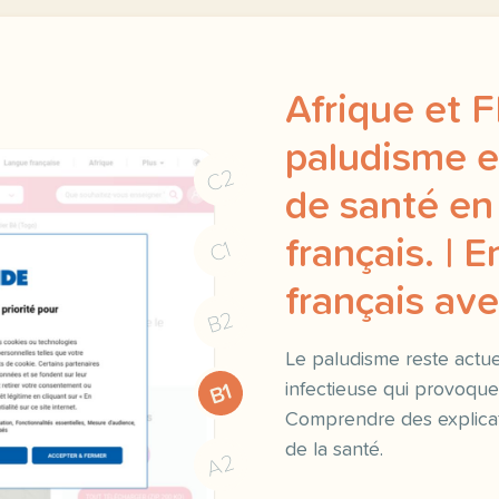
Afrique et F
paludisme e
C2
de santé en
français. | 
C1
français a
B2
Le paludisme reste actue
infectieuse qui provoque
B1
Comprendre des explicati
de la santé.
A2