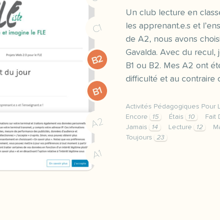
Un club lecture en class
les apprenant.e.s et l’e
C1
de A2, nous avons choisi 
Gavalda. Avec du recul, j
B2
B1 ou B2. Mes A2 ont été
difficulté et au contraire
B1
Activités Pédagogiques Pour 
Encore
15
Étais
10
Fait
A2
Jamais
14
Lecture
12
M
Toujours
23
un club lecture en class
A1