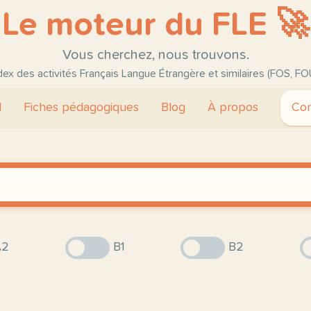
Le moteur du FLE 🚀
Vous cherchez, nous trouvons.
ndex des activités Français Langue Étrangère et similaires (FOS, FO
l
Fiches pédagogiques
Blog
À propos
Con
2
B1
B2