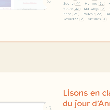
A1
Guerre
44
Homme
64
Mettre
32
Mukwege
2
Place
24
Pouvoir
22
Ra
Sexuelles
2
Victimes
4
le respect de votre vie 
Lisons en cl
du jour d’A
C2