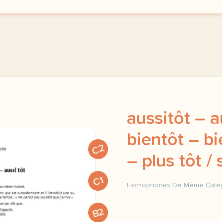
aussitôt – a
bientôt – bi
C2
– plus tôt / 
C1
Homophones De Même Caté
homophones grammaticaux d
B2