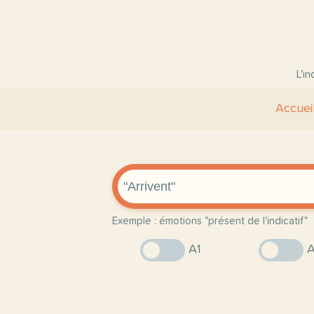
L'i
Accuei
Exemple : émotions "présent de l'indicatif"
A1
A