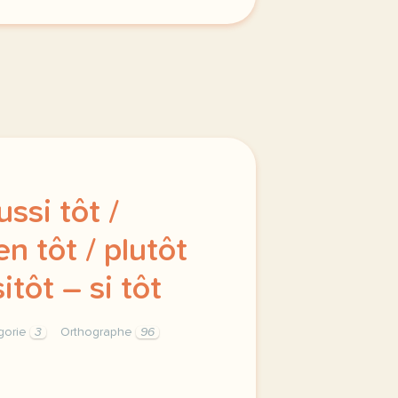
ussi tôt /
en tôt / plutôt
sitôt – si tôt
gorie
3
Orthographe
96
e meme categorie homophones aussitot aussi tot bientot bien