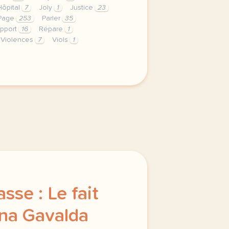
Hôpital
7
Joly
1
Justice
23
Page
253
Parler
35
pport
16
Répare
1
Violences
7
Viols
1
privee est une priorite pour tv5mondeavec votre accord no
asse : Le fait
nna Gavalda