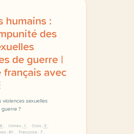
s humains :
impunité des
exuelles
s de guerre |
 français avec
E
 violences sexuelles
 guerre ?
8
Crimes
1
Crois
5
mes
81
Françoise
7