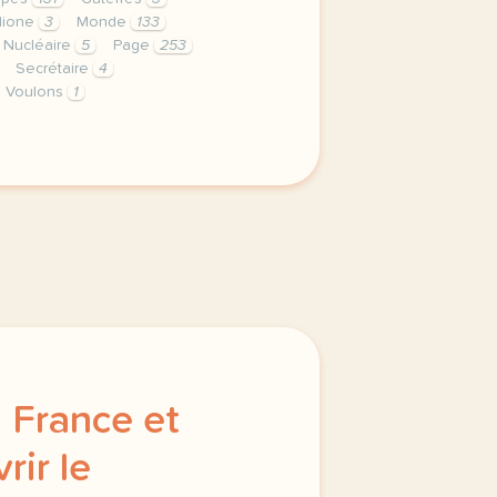
ione
3
Monde
133
Nucléaire
5
Page
253
Secrétaire
4
Voulons
1
privee est une priorite pour tv5mondeavec votre accord nou
 France et
rir le