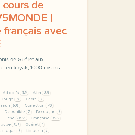
 cours de
TV5MONDE |
 français avec
E
onts de Guéret aux
e en kayak, 1000 raisons
Adjectifs
38
Aller
38
Bouge
11
Cadre
3
mmun
101
Correction
78
Disponible
7
Dordogne
1
Fiche
302
Française
195
roupe
131
Guéret
1
Limoges
1
Limousin
1