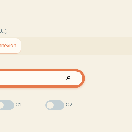
U…).
nexion
🔎
C1
C2