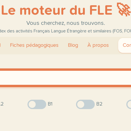
Le moteur du FLE 🚀
Vous cherchez, nous trouvons.
ndex des activités Français Langue Étrangère et similaires (FOS, FO
l
Fiches pédagogiques
Blog
À propos
Con
2
B1
B2