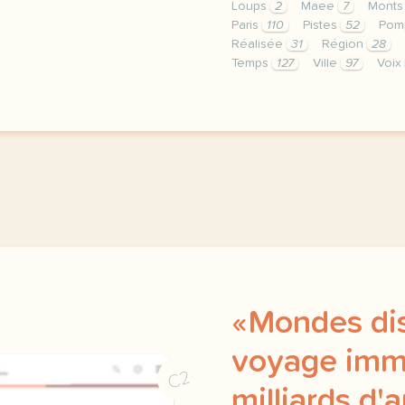
Loups
2
Maee
7
Mont
Paris
110
Pistes
52
Pom
Réalisée
31
Région
28
Temps
127
Ville
97
Voix
le respect de votre vie 
«Mondes dis
voyage imme
C2
milliards d'