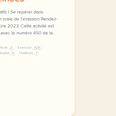
tifs | Se repérer dans
 orale de l’émission Rendez-
re 2023. Cette activité est
 avec le numéro 450 de la…
nture
2
Exercice
425
rtuelle
3
Visiteurs
7
rus un voyage immersif de 3 5 milliards d annees grammaire