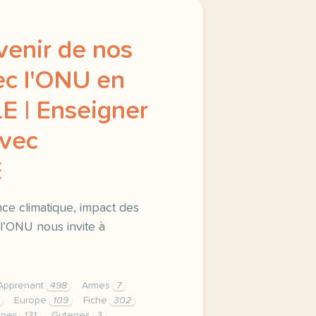
avenir de nos
ec l'ONU en
LE | Enseigner
avec
E
nce climatique, impact des
 l’ONU nous invite à
Apprenant
498
Armes
7
Europe
109
Fiche
302
upes
131
Guterres
3