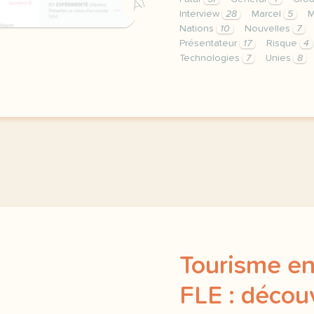
A1
Interview
28
Marcel
5
M
Nations
10
Nouvelles
7
Présentateur
17
Risque
4
Technologies
7
Unies
8
le respect de votre vie 
Tourisme en
FLE : découv