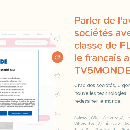
Parler de l'
sociétés av
C2
classe de F
le français 
C1
TV5MOND
B2
Crise des sociétés, urge
nouvelles technologies :
B1
redessiner le monde.
A2
Activité
835
Antonio
2
Différentes
3
Émission
60
Futur
51
Général
4
Gro