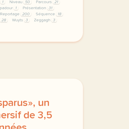
s
1
Niveau
50
Parcours
21
padour
1
Présentation
31
Reportage
200
Séquence
18
28
Wuyts
3
Zeggagh
3
privee est une priorite pour tv5mondeavec votre accord n
parus», un
rsif de 3,5
années