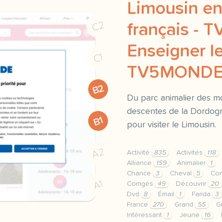
Limousin en
C2
français - 
Enseigner le
C1
TV5MOND
B2
Du parc animalier des m
descentes de la Dordogn
B1
pour visiter le Limousin.
A2
Activité
835
Activités
118
Alliance
159
Animalier
1
Chance
3
Cheval
5
Co
A1
Corrigés
49
Découvrir
20
Dvd
8
Émail
1
Farida
3
France
270
Grand
55
G
Intéressant
1
Jeune
16