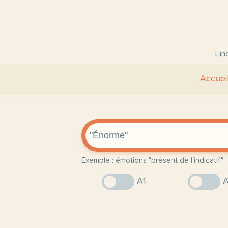
L'i
Accuei
Exemple : émotions "présent de l'indicatif"
A1
A