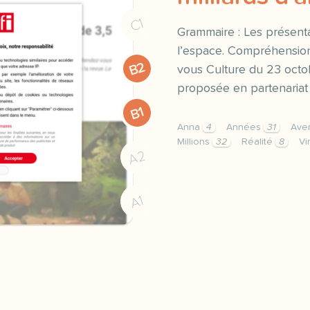
C1
Grammaire : Les présenta
l’espace. Compréhension
B2
vous Culture du 23 octob
proposée en partenariat
B1
Anna
4
Années
31
Ave
Millions
32
Réalité
8
Vi
A2
exercice b1 mondes dispa
A1