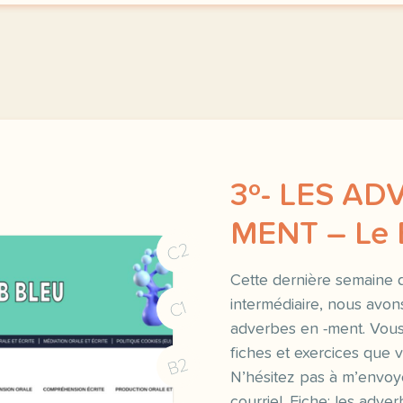
3º- LES AD
MENT – Le 
C2
Cette dernière semaine d
intermédiaire, nous avons
C1
adverbes en -ment. Vous
fiches et exercices que 
B2
N’hésitez pas à m’envoy
courriel. Fiche: les adv