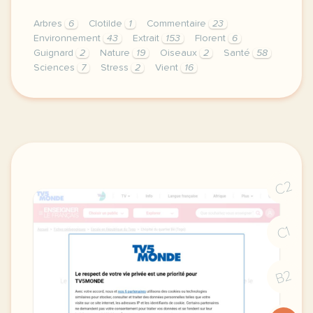
Arbres
6
Clotilde
1
Commentaire
23
Environnement
43
Extrait
153
Florent
6
Guignard
2
Nature
19
Oiseaux
2
Santé
58
Sciences
7
Stress
2
Vient
16
exercice c1 c2 comment les oiseaux et les arbres no
C2
C1
B2