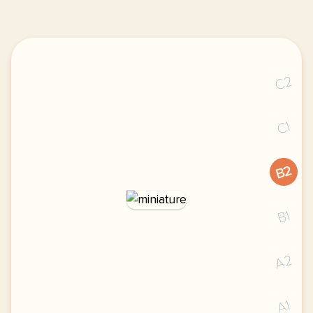
C2
C1
B2
B1
A2
A1