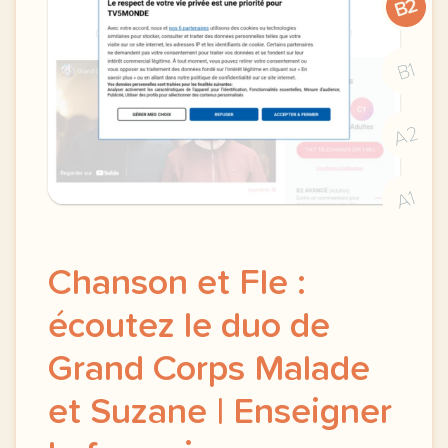
B2
B1
A2
A1
Chanson et Fle :
écoutez le duo de
Grand Corps Malade
et Suzane | Enseigner