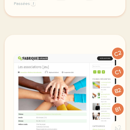
Passées
1
didomi host didomi components button cursor pointer
C2
C1
B2
B1
A2