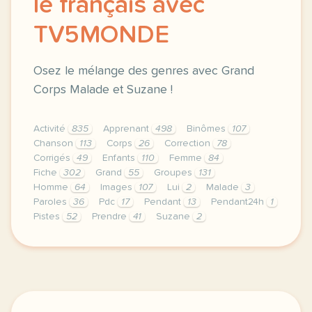
le français avec
TV5MONDE
Osez le mélange des genres avec Grand
Corps Malade et Suzane !
Activité
835
Apprenant
498
Binômes
107
Chanson
113
Corps
26
Correction
78
Corrigés
49
Enfants
110
Femme
84
Fiche
302
Grand
55
Groupes
131
Homme
64
Images
107
Lui
2
Malade
3
Paroles
36
Pdc
17
Pendant
13
Pendant24h
1
Pistes
52
Prendre
41
Suzane
2
le respect de votre vie privee est une priorite p