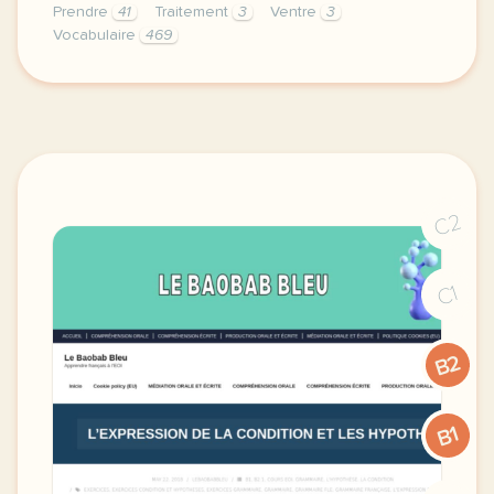
Prendre
41
Traitement
3
Ventre
3
Vocabulaire
469
image e psychiatrie frcette derniere semaine de cou
C2
C1
B2
B1