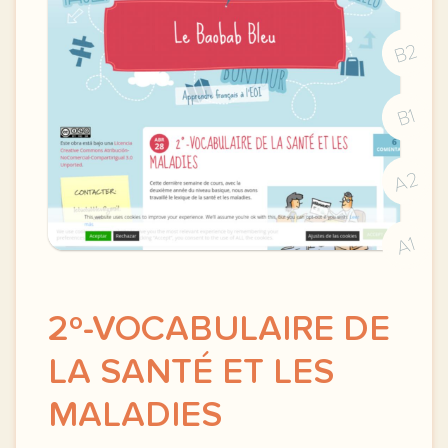
B2
B1
A2
A1
2º-VOCABULAIRE DE
LA SANTÉ ET LES
MALADIES