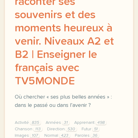
raconter ses
souvenirs et des
moments heureux à
venir. Niveaux A2 et
B2 | Enseigner le
français avec
TV5MONDE
Où chercher « ses plus belles années » :
dans le passé ou dans l’avenir ?
Activité
835
Années
31
Apprenant
498
Chanson
113
Direction
530
Futur
51
Images
107
Normal
423
Paroles
36