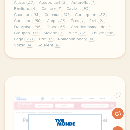
Artiste
23
Autoportrait
3
Autoreflet
1
Banlieue
4
Caméra
7
Cavilam
90
Chanson
113
Commun
101
Conception
132
Consigne
150
Corps
26
Écris
1
Écrit
21
Française
195
Grand
55
Grandcorpsmalade
1
Groupes
131
Malade
3
Mise
173
Œuvre
186
Page
253
Pdc
17
Ramananjohary
14
Soizic
14
Souvent
16
le respect de votre vie privee est une priorite po
C2
C1