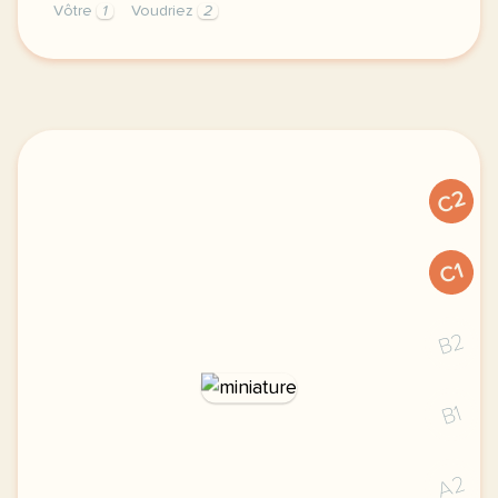
Vôtre
1
Voudriez
2
theme humanitaire relations internationales duree 6
C2
C1
B2
B1
A2