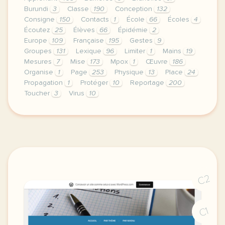
Burundi
3
Classe
190
Conception
132
Consigne
150
Contacts
1
École
66
Écoles
4
Écoutez
25
Élèves
66
Épidémie
2
Europe
109
Française
195
Gestes
9
Groupes
131
Lexique
96
Limiter
1
Mains
19
Mesures
7
Mise
173
Mpox
1
Œuvre
186
Organise
1
Page
253
Physique
13
Place
24
Propagation
1
Protéger
10
Reportage
200
Toucher
3
Virus
10
le respect de votre vie privee est une priorite po
C2
C1