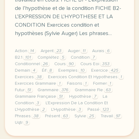
travaillés en cours: FICHE B1 - L’expression
de l’hypothèse et de la condition FICHE B2-
L’EXPRESSION DE L’HYPOTHESE ET LA
CONDITION Exercices condition et
hypothèses (Sylvie Auger) Les phrases…
Action
14
Argent
23
Auger
11
Aurais
6
B2.1
101
Complétez
5
Condition
7
Conditionnel
26
Cours
90
Cours Eoi
353
Demain
4
Éif
8
Exemples
10
Exercice
425
Exercices
38
Exercices Condition Et Hypotheses
1
Exercices Grammaire
1
Faisons
1
Former
1
Futur
51
Grammaire
376
Grammaire Fle
63
Grammaire Française
51
Hypothèse
7
La
Condition
3
L'Expression De La Condition Et
L'Hypothèse
2
L'Hypothèse
3
Passé
123
Phrases
38
Présent
63
Sylvie
25
Travail
97
Uqtr
9
ces dernieres semaines de cours nous avons travaille 