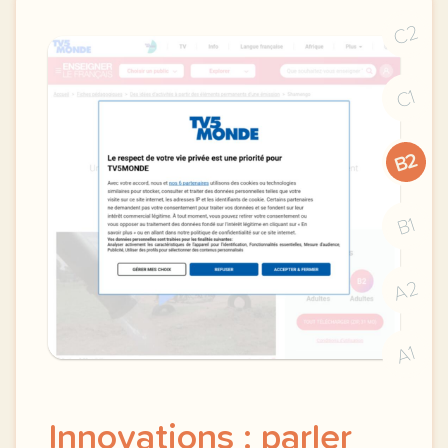
C2
C1
B2
B1
A2
A1
Innovations : parler