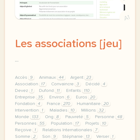
A1
Les associations [jeu]
…
Accès
9
Animaux
44
Argent
23
Association
17
Convaincre
3
Décidé
4
Devez
1
Dufond
11
Enfants
110
Entreprise
35
Environ
6
Euros
20
Fondation
4
France
270
Humanitaire
20
Intervention
1
Maladies
10
Millions
32
Monde
133
Ong
8
Pauvreté
5
Personne
48
Personnes
55
Population
17
Projets
10
Reçoive
1
Relations Internationales
7
Somme
2
Son
9
Stéphanie
13
Verser
1