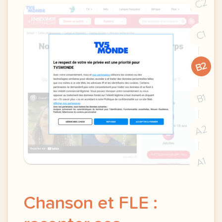
C2
C1
B2
B1
A2
A1
Chanson et FLE :