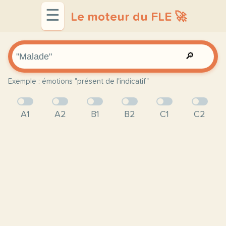
☰
Le moteur du FLE 🚀
🔎
Exemple : émotions "présent de l'indicatif"
A1
A2
B1
B2
C1
C2