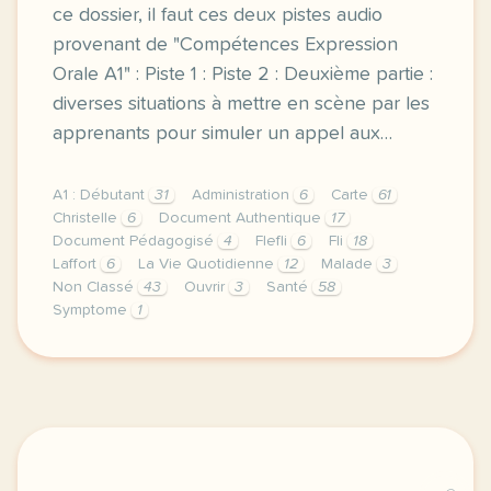
ce dossier, il faut ces deux pistes audio
provenant de "Compétences Expression
Orale A1" : Piste 1 : Piste 2 : Deuxième partie :
diverses situations à mettre en scène par les
apprenants pour simuler un appel aux…
A1 : Débutant
31
Administration
6
Carte
61
Christelle
6
Document Authentique
17
Document Pédagogisé
4
Flefli
6
Fli
18
Laffort
6
La Vie Quotidienne
12
Malade
3
Non Classé
43
Ouvrir
3
Santé
58
Symptome
1
premiere partie sur la sante les symptomes et les pa