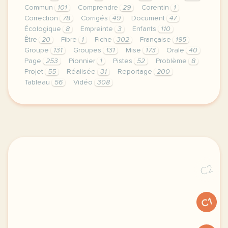
Commun
101
Comprendre
29
Corentin
1
Correction
78
Corrigés
49
Document
47
Écologique
8
Empreinte
3
Enfants
110
Être
20
Fibre
1
Fiche
302
Française
195
Groupe
131
Groupes
131
Mise
173
Orale
40
Page
253
Pionnier
1
Pistes
52
Problème
8
Projet
55
Réalisée
31
Reportage
200
Tableau
56
Vidéo
308
le respect de votre vie privee est une priorite po
C2
C1