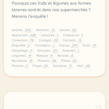
Pourquoi ces fruits et légumes aux formes
bizarres sont-ils dans nos supermarchés ?
Menons l’enquête !
Activité
835
Aliments
12
Année
63
Apprenant
498
Cassées
1
Chabanne
1
Correction
78
Corrigés
49
Déchets
15
Étiquette
3
Fondateur
1
France
270
Fruits
14
Gaspillage
2
Groupes
131
Gueules
1
Légumes
14
Marque
9
Nicolas
8
Nourriture
16
Phrases
38
Pistes
52
Pomme
3
Projet
55
Semaine
17
Voix
28
le respect de votre vie privee est une priorite p
C2