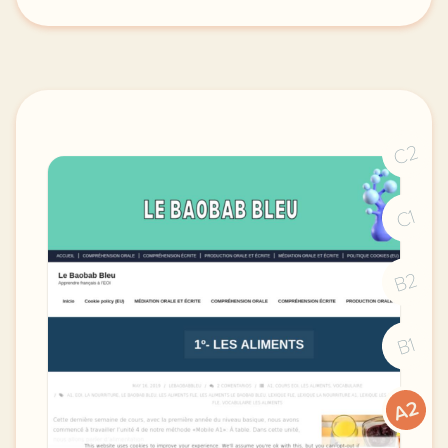
duree 1h30 niveau b2 public grands adolescents et a
C2
C1
B2
B1
A2