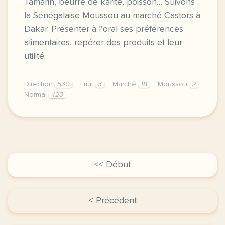
Tamarin, beurre de karité, poisson… Suivons
la Sénégalaise Moussou au marché Castors à
Dakar. Présenter à l’oral ses préférences
alimentaires, repérer des produits et leur
utilité.
Direction
530
Fruit
3
Marché
18
Moussou
2
Normal
423
didomi host didomi components button cursor pointer
<< Début
< Précédent