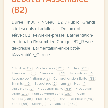
(B2)
Durée : 1h30 / Niveau : B2 / Public : Grands
adolescents et adultes Document
élève : B2_Revue-de-presse_L’alimentation-
en-débat-à-l’Assemblée Corrigé : B2_Revue-
de-presse_L’alimentation-en-débat-à-
l’Assemblée_Corrigé
Actualité
117
Adolescents
261
Adultes
299
Alimentaires
4
Alimentation
22
Assemblée
10
Assemblée Nationale
1
Compréhension Écrite
188
Enfants
110
Étiquetage
2
Lrm
1
Nutri
1
Obligatoire
3
Production Écrite
189
Production
Orale
214
Public : Adolescents
257
Public :
Adultes
256
Publicité
11
Revue De Presse
46
Santé
58
Score
1
Vocabulaire
469