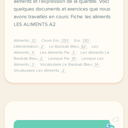
aliments et l’expression de la quantité. Voici
quelques documents et exercices que nous
avons travaillés en cours: Fiche: les aliments
LES ALIMENTS A2
Aliments
12
Cours Eoi
353
Eoi
130
L'Alimentation
2
Le Baobab Bleu
82
Les
Aliments
4
Les Aliments Fle
3
Les Aliments Le
Baobab Bleu
2
Lexique Fle
61
Lexique Les
Aliments
3
Vocabulaire Le Baobab Bleu
14
Vocabulaire Les Aliments
2
image pixabay comcette derniere semaine de cours av
C2