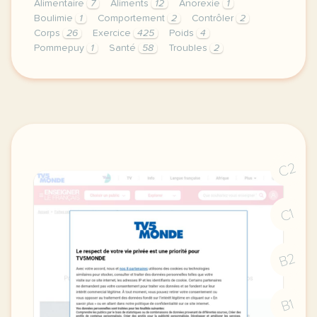
Alimentaire
7
Aliments
12
Anorexie
1
Boulimie
1
Comportement
2
Contrôler
2
Corps
26
Exercice
425
Poids
4
Pommepuy
1
Santé
58
Troubles
2
exercice b1 sante definir une maladie les troubles 
C2
C1
B2
B1