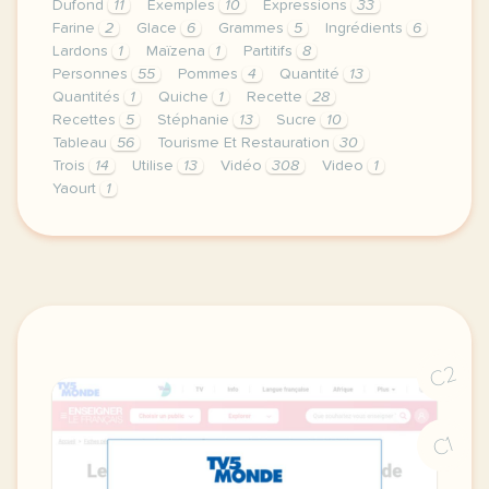
Dufond
11
Exemples
10
Expressions
33
Farine
2
Glace
6
Grammes
5
Ingrédients
6
Lardons
1
Maïzena
1
Partitifs
8
Personnes
55
Pommes
4
Quantité
13
Quantités
1
Quiche
1
Recette
28
Recettes
5
Stéphanie
13
Sucre
10
Tableau
56
Tourisme Et Restauration
30
Trois
14
Utilise
13
Vidéo
308
Video
1
Yaourt
1
theme tourisme et restauration duree 120 minutes 2 
C2
C1