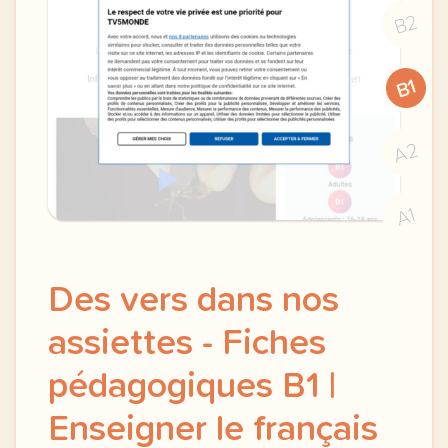
B2
B1
A2
A1
Des vers dans nos
assiettes - Fiches
pédagogiques B1 |
Enseigner le français