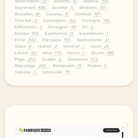
Alimentation
22
Aliments
12
Alliance
159
Apprenant
498
Assiette
5
Binômes
107
Bruxelles
61
Cerveau
6
Commun
101
Concept
2
Conception
132
Consigne
150
Différentes
3
Enseigner
48
Etc
2
Europe
109
Expérience
11
Expériences
1
Fiche
302
Française
195
Gastronomie
21
Glace
6
Huîtres
2
Immersif
1
Jours
25
Laisser
62
Mise
173
Neuro
1
Œuvre
186
Page
253
Qualité
2
Questions
103
Reportage
200
Restaurant
19
Roland
5
Salesse
1
Tv5monde
75
le respect de votre vie privee est une priorite po
C2