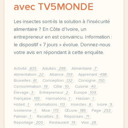
avec TV5MONDE
Les insectes sont-ils la solution à l’insécurité
alimentaire ? En Côte d’Ivoire, un
entrepreneur en est convaincu. Information :
le dispositif « 7 jours » évolue. Donnez-nous
votre avis en répondant à cette enquête.
Activité
835
Adultes
299
Alimentaire
7
Alimentation
22
Alliance
159
Apprenant
498
Bruxelles
61
Conception
132
Consigne
150
Consommation
19
Côte
10
Cuisine
40
Élevage
3
Entrepreneur
2
Europe
109
Française
195
Hannetons
1
Hassan
1
Hoteit
1
Informations
113
Insectes
8
Ivoire
9
Ivoirienne
1
Mise
173
Œuvre
186
Page
253
Palmier
1
Recettes
5
Réponses
71
Reportage
200
Restaurant
19
Voix
28