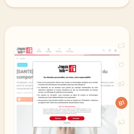
le respect de votre vie privee est une priorite pou
C2
C1
B2
B1
A2