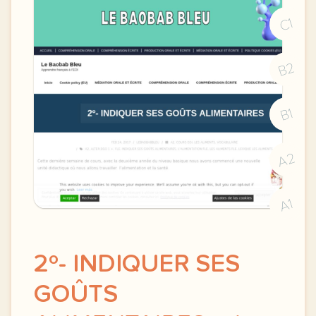
C1
B2
B1
A2
A1
2º- INDIQUER SES
GOÛTS