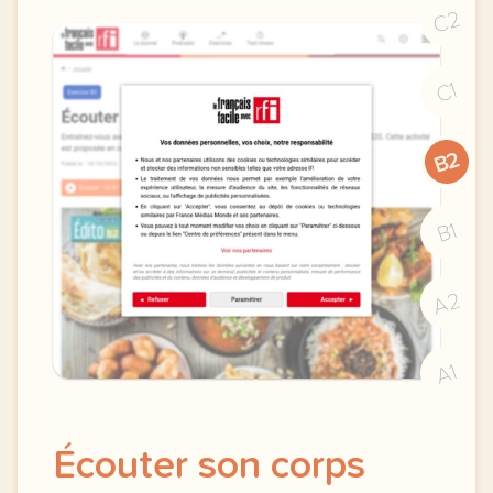
C2
C1
B2
B1
A2
A1
Écouter son corps