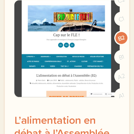
C1
B2
B1
A2
A1
L’alimentation en
débat à l’Assemblée