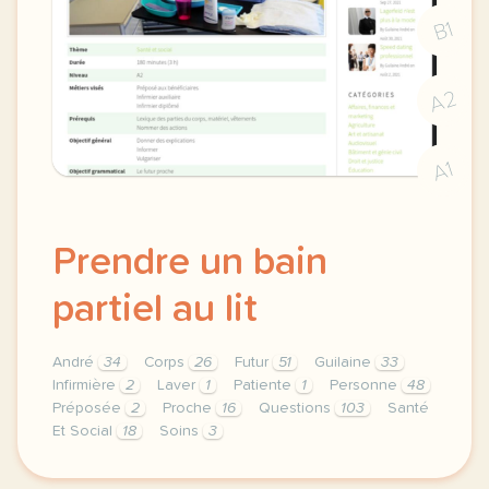
B1
A2
A1
Prendre un bain
partiel au lit
André
34
Corps
26
Futur
51
Guilaine
33
Infirmière
2
Laver
1
Patiente
1
Personne
48
Préposée
2
Proche
16
Questions
103
Santé
Et Social
18
Soins
3
theme sante et social duree 180 minutes 3 h niveau a