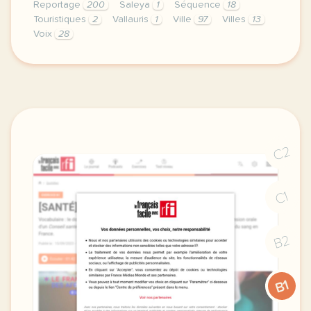
Reportage
200
Saleya
1
Séquence
18
Touristiques
2
Vallauris
1
Ville
97
Villes
13
Voix
28
le respect de votre vie privee est une priorite p
C2
C1
B2
B1