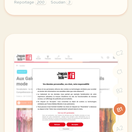
Reportage
200
Soudan
3
le respect de votre vie privee est une priorite po
C2
C1
B2
B1
A2