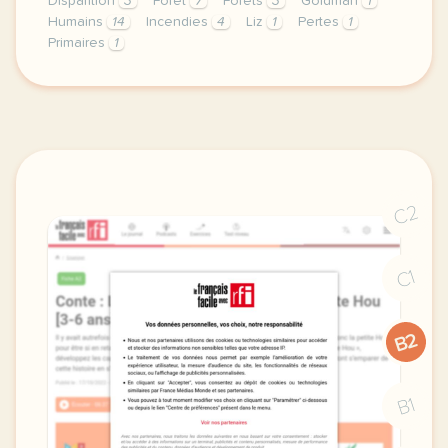
Disparition
3
Forêt
7
Forêts
3
Goldman
1
Humains
14
Incendies
4
Liz
1
Pertes
1
Primaires
1
exercice b1 disparition des arbres des chiffres rec
C2
C1
B2
B1