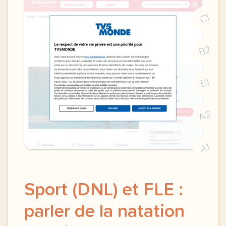
C1
B2
B1
A2
A1
Sport (DNL) et FLE :
parler de la natation