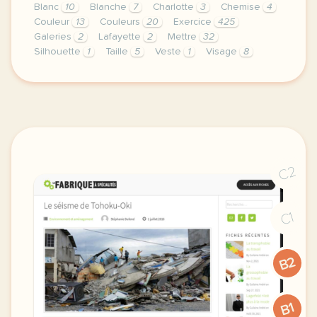
Blanc
10
Blanche
7
Charlotte
3
Chemise
4
Couleur
13
Couleurs
20
Exercice
425
Galeries
2
Lafayette
2
Mettre
32
Silhouette
1
Taille
5
Veste
1
Visage
8
exercice b1 aux galeries lafayette donner des conse
C2
C1
B2
B1