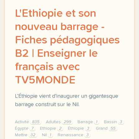
L'Ethiopie et son
nouveau barrage -
Fiches pédagogiques
B2 | Enseigner le
français avec
TV5MONDE
L’Éthiopie vient d’inaugurer un gigantesque
barrage construit sur le Nil.
Activité
835
Adultes
299
Barrage
1
Bassin
3
Égypte
7
Ethiopie
2
Éthiopie
3
Grand
55
Mettre
32
Nil
1
Renaissance
3