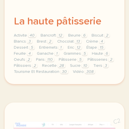
La haute pâtisserie
Activite
40
Bancroft
12
Beurre
6
Biscuit
2
Blancs
3
Brest
2
Chocolat
13
Crème
4
Dessert
5
Entremets
1
Eric
12
Étape
15
Feuille
4
Ganache
1
Grammes
5
Haute
6
Oeufs
2
Paris
110
Pâtisserie
5
Pâtisseries
2
Pâtissiers
2
Recette
28
Sucre
10
Tiers
3
Tourisme Et Restauration
30
Vidéo
308
theme tourisme et restauration duree 120 minutes 2 
C2