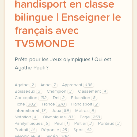
handisport en classe
bilingue | Enseigner le
français avec
TV5MONDE
Prête pour les Jeux olympiques ! Qui est
Agathe Pauli ?
Agathe
2
Anne
7
Apprenant
498
Boisseaux
3
Champion
3
Classement
4
Conception
132
Dnl
2
Education
8
Fiche
302
France
270
Handisport
2
International
17
Jeux
99
Mètres
9
Natation
4
Olympiques
33
Page
253
Paralympiques
5
Pauli
1
Peltier
3
Pontaud
3
Portrait
14
Réponse
25
Sport
42
Véronique
4
Vidéo
308