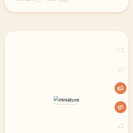
le respect de votre vie privee est une priorite pou
C2
C1
B2
B1
A2