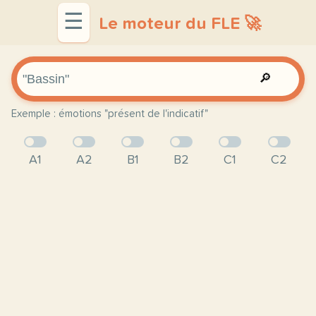
☰
Le moteur du FLE 🚀
🔎
Exemple : émotions "présent de l'indicatif"
A1
A2
B1
B2
C1
C2