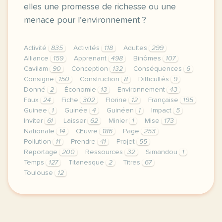
elles une promesse de richesse ou une
menace pour l’environnement ?
Activité
835
Activités
118
Adultes
299
Alliance
159
Apprenant
498
Binômes
107
Cavilam
90
Conception
132
Conséquences
6
Consigne
150
Construction
8
Difficultés
9
Donné
2
Économie
13
Environnement
43
Faux
24
Fiche
302
Florine
12
Française
195
Guinee
1
Guinée
4
Guinéen
1
Impact
5
Inviter
61
Laisser
62
Minier
1
Mise
173
Nationale
14
Œuvre
186
Page
253
Pollution
11
Prendre
41
Projet
55
Reportage
200
Ressources
32
Simandou
1
Temps
127
Titanesque
2
Titres
67
Toulouse
12
continuer sans accepter le respect de votre vie pr