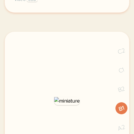
didomi host didomi components button cursor pointer
C2
C1
B2
B1
A2