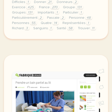
Difficiles
1
Donner
21
Donneurs
2
Exercice
425
France
270
Groupe
131
Groupes
131
Importants
1
Particulier
1
Particulièrement
2
Pascale
2
Personne
48
Personnes
55
Quatre
14
Représentées
1
Richard
3
Sanguins
1
Santé
58
Trouver
11
exercice b1 sante informer le don de sang vocabulai
C2
C1
B2