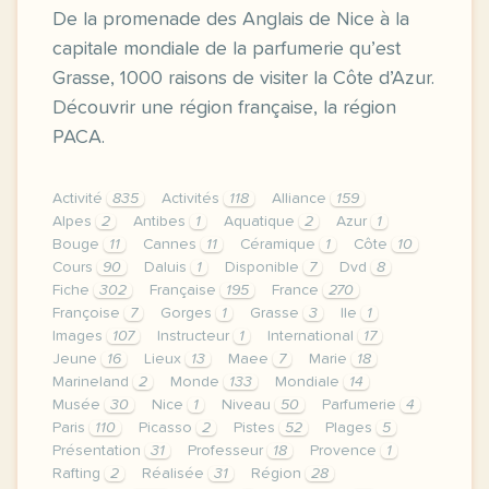
De la promenade des Anglais de Nice à la
capitale mondiale de la parfumerie qu’est
Grasse, 1000 raisons de visiter la Côte d’Azur.
Découvrir une région française, la région
PACA.
Activité
835
Activités
118
Alliance
159
Alpes
2
Antibes
1
Aquatique
2
Azur
1
Bouge
11
Cannes
11
Céramique
1
Côte
10
Cours
90
Daluis
1
Disponible
7
Dvd
8
Fiche
302
Française
195
France
270
Françoise
7
Gorges
1
Grasse
3
Ile
1
Images
107
Instructeur
1
International
17
Jeune
16
Lieux
13
Maee
7
Marie
18
Marineland
2
Monde
133
Mondiale
14
Musée
30
Nice
1
Niveau
50
Parfumerie
4
Paris
110
Picasso
2
Pistes
52
Plages
5
Présentation
31
Professeur
18
Provence
1
Rafting
2
Réalisée
31
Région
28