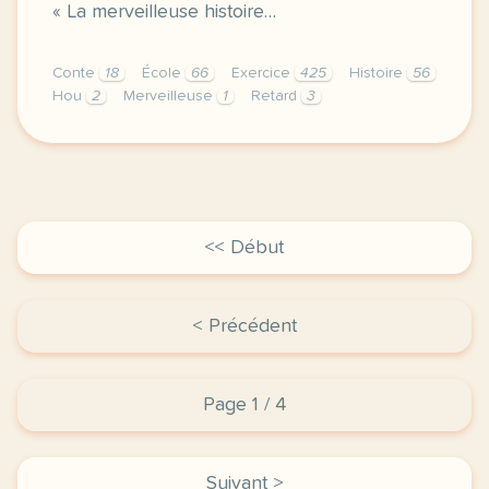
« La merveilleuse histoire…
Conte
18
École
66
Exercice
425
Histoire
56
Hou
2
Merveilleuse
1
Retard
3
fiche a2 conte la merveilleuse histoire de la petite
<< Début
< Précédent
Page 1 / 4
Suivant >