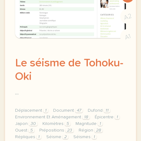
A2
A1
Le séisme de Tohoku-
Oki
…
Déplacement
1
Document
47
Dufond
11
Environnement Et Aménagement
18
Épicentre
1
Japon
30
Kilomètres
5
Magnitude
1
Ouest
5
Prépositions
23
Région
28
Répliques
1
Séisme
2
Séismes
1