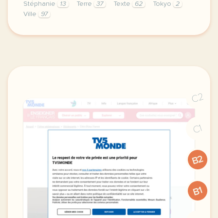
Stéphanie
13
Terre
37
Texte
62
Tokyo
2
Ville
97
theme environnement et amenagement duree 180 minute
C2
C1
B2
B1