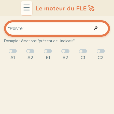
☰
Le moteur du FLE 🚀
🔎
Exemple : émotions "présent de l'indicatif"
A1
A2
B1
B2
C1
C2