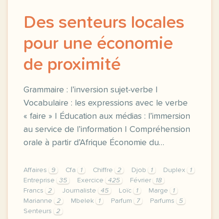
Des senteurs locales
pour une économie
de proximité
Grammaire : l’inversion sujet-verbe |
Vocabulaire : les expressions avec le verbe
« faire » | Éducation aux médias : l’immersion
au service de l’information | Compréhension
orale à partir d’Afrique Économie du…
Affaires
9
Cfa
1
Chiffre
2
Djob
1
Duplex
1
Entreprise
35
Exercice
425
Février
18
Francs
2
Journaliste
45
Loïc
1
Marge
1
Marianne
2
Mbelek
1
Parfum
7
Parfums
5
Senteurs
2