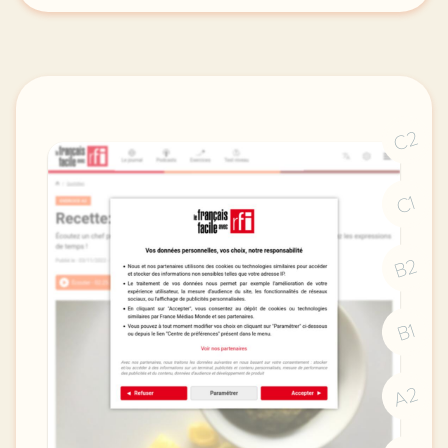
C2
C1
B2
B1
A2