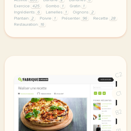
Activité
835
Banane
2
Bananes
3
Exercice
425
Gombo
1
Gratin
1
Ingrédients
6
Lamelles
1
Oignons
2
Plantain
2
Poivre
1
Présenter
96
Recette
28
Restauration
16
exercice b1 hotellerie restauration donner une rece
C2
C1
B2
B1