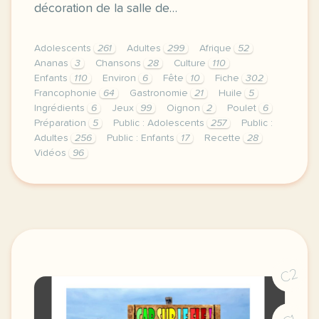
décoration de la salle de…
Adolescents
261
Adultes
299
Afrique
52
Ananas
3
Chansons
28
Culture
110
Enfants
110
Environ
6
Fête
10
Fiche
302
Francophonie
64
Gastronomie
21
Huile
5
Ingrédients
6
Jeux
99
Oignon
2
Poulet
6
Préparation
5
Public : Adolescents
257
Public :
Adultes
256
Public : Enfants
17
Recette
28
Vidéos
96
c est bientot la fete de la francophonie alors ici 
C2