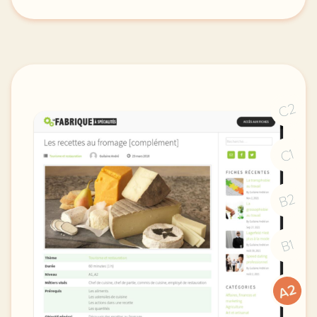
exercice c1 c2 des senteurs locales pour une econom
C2
C1
B2
B1
A2