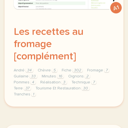
A1
Les recettes au
fromage
[complément]
André
34
Chèvre
5
Fiche
302
Fromage
7
Guilaine
33
Minutes
16
Oignons
2
Pommes
4
Réalisation
3
Technique
7
Terre
37
Tourisme Et Restauration
30
Tranches
1
theme tourisme et restauration duree 60 minutes 1 h