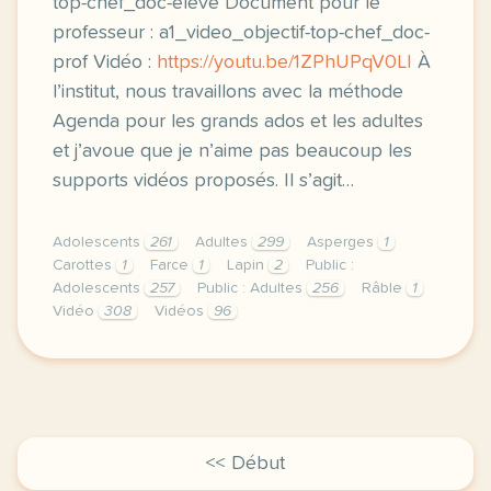
top-chef_doc-eleve Document pour le
professeur : a1_video_objectif-top-chef_doc-
prof Vidéo :
https://youtu.be/1ZPhUPqV0LI
À
l’institut, nous travaillons avec la méthode
Agenda pour les grands ados et les adultes
et j’avoue que je n’aime pas beaucoup les
supports vidéos proposés. Il s’agit…
Adolescents
261
Adultes
299
Asperges
1
Carottes
1
Farce
1
Lapin
2
Public :
Adolescents
257
Public : Adultes
256
Râble
1
Vidéo
308
Vidéos
96
oui vous avez bien lu objectif top chef didactise p
<< Début