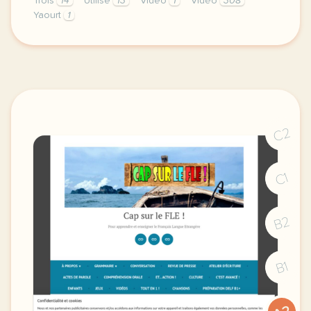
Trois
14
Utilise
13
Video
1
Vidéo
308
Yaourt
1
theme tourisme et restauration duree 120 minutes 2 
C2
C1
B2
B1