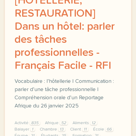
[HÔTELLERIE,
RESTAURATION]
Dans un hôtel: parler
des tâches
professionnelles -
Français Facile - RFI
Vocabulaire : l’hôtellerie | Communication :
parler d’une tâche professionnelle |
Compréhension orale d’un Reportage
Afrique du 26 janvier 2025
Activité
835
Afrique
52
Aliments
12
Balayer
1
Chambre
13
Client
11
École
66
Équipe
21
Étudiants
25
Formation
21