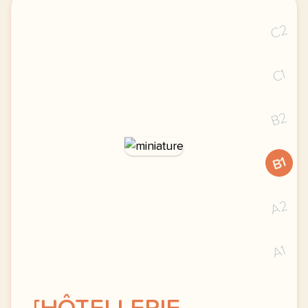
C2
C1
B2
B1
A2
A1