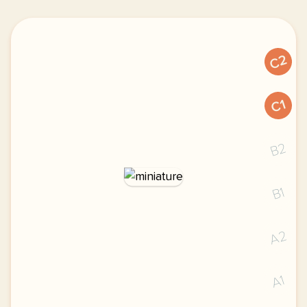
C2
C1
B2
B1
A2
A1