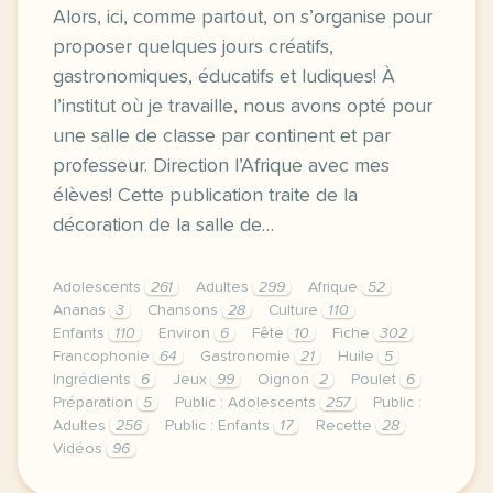
Alors, ici, comme partout, on s’organise pour
proposer quelques jours créatifs,
gastronomiques, éducatifs et ludiques! À
l’institut où je travaille, nous avons opté pour
une salle de classe par continent et par
professeur. Direction l’Afrique avec mes
élèves! Cette publication traite de la
décoration de la salle de…
Adolescents
261
Adultes
299
Afrique
52
Ananas
3
Chansons
28
Culture
110
Enfants
110
Environ
6
Fête
10
Fiche
302
Francophonie
64
Gastronomie
21
Huile
5
Ingrédients
6
Jeux
99
Oignon
2
Poulet
6
Préparation
5
Public : Adolescents
257
Public :
Adultes
256
Public : Enfants
17
Recette
28
Vidéos
96
c est bientot la fete de la francophonie alors ici c