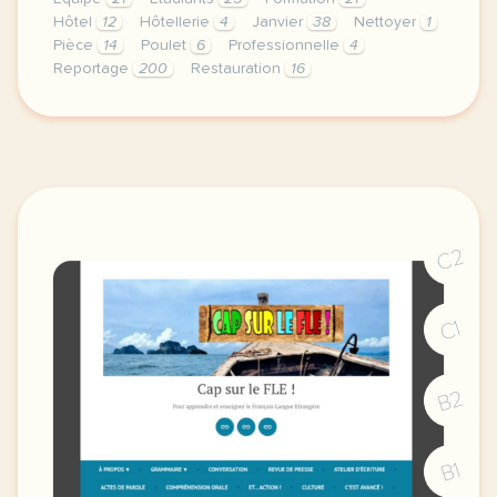
Hôtel
12
Hôtellerie
4
Janvier
38
Nettoyer
1
Pièce
14
Poulet
6
Professionnelle
4
Reportage
200
Restauration
16
exercice b1 hotellerie restauration dans un hotel pa
C2
C1
B2
B1