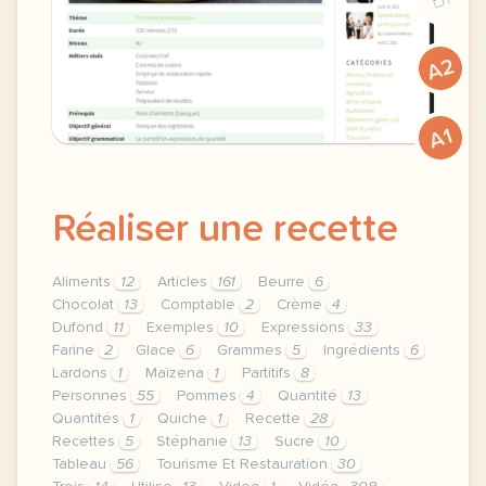
A2
A1
Réaliser une recette
Aliments
12
Articles
161
Beurre
6
Chocolat
13
Comptable
2
Crème
4
Dufond
11
Exemples
10
Expressions
33
Farine
2
Glace
6
Grammes
5
Ingrédients
6
Lardons
1
Maïzena
1
Partitifs
8
Personnes
55
Pommes
4
Quantité
13
Quantités
1
Quiche
1
Recette
28
Recettes
5
Stéphanie
13
Sucre
10
Tableau
56
Tourisme Et Restauration
30