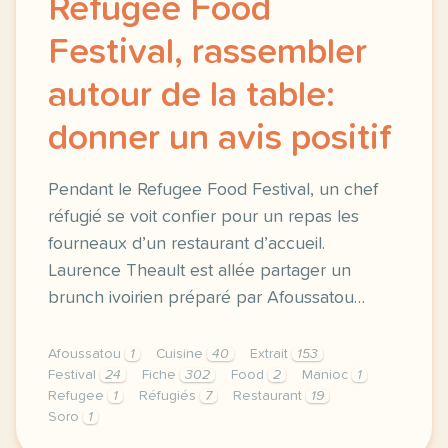
Refugee Food
Festival, rassembler
autour de la table:
donner un avis positif
Pendant le Refugee Food Festival, un chef
réfugié se voit confier pour un repas les
fourneaux d’un restaurant d’accueil.
Laurence Theault est allée partager un
brunch ivoirien préparé par Afoussatou…
Afoussatou
1
Cuisine
40
Extrait
153
Festival
24
Fiche
302
Food
2
Manioc
1
Refugee
1
Réfugiés
7
Restaurant
19
Soro
1
fiche b1 refugee food festival rassembler autour de 