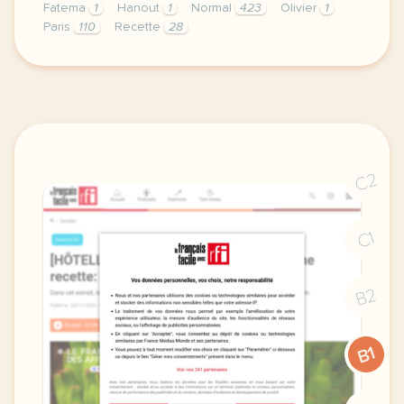
Fatema
1
Hanout
1
Normal
423
Olivier
1
Paris
110
Recette
28
didomi host didomi components button cursor pointer
C2
C1
B2
B1