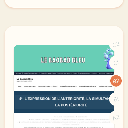
la concordance des temps a l indicatif concordance
C2
C1
B2
B1
A2