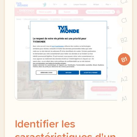
C2
C1
B2
B1
A2
A1
Identifier les