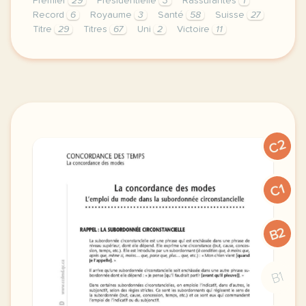
Premier
29
Présidentielle
3
Rassurantes
1
Record
6
Royaume
3
Santé
58
Suisse
27
Titre
29
Titres
67
Uni
2
Victoire
11
exercice a2 royaume uni france colombie les titres 
C2
C1
B2
B1