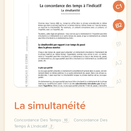
C1
B2
B1
A2
A1
La simultanéité
Concordance Des Temps
16
Concordance Des
Temps À L’Indicatif
3