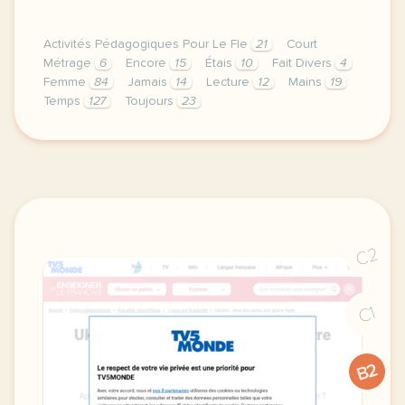
Activités Pédagogiques Pour Le Fle
21
Court
Métrage
6
Encore
15
Étais
10
Fait Divers
4
Femme
84
Jamais
14
Lecture
12
Mains
19
Temps
127
Toujours
23
un club lecture en classe de fle c est motivant pou
C2
C1
B2