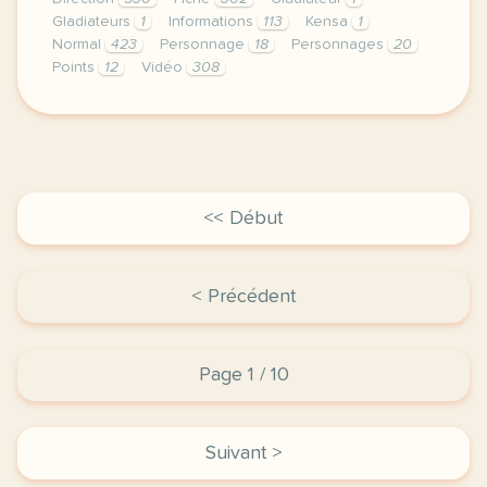
Gladiateurs
1
Informations
113
Kensa
1
Normal
423
Personnage
18
Personnages
20
Points
12
Vidéo
308
didomi host didomi components button cursor pointer
<< Début
< Précédent
Page 1 / 10
Suivant >