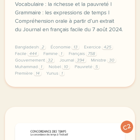
Vocabulaire : la richesse et la pauvreté |
Grammaire : les expressions de temps |
Compréhension orale à partir d’un extrait
du Journal en français facile du 7 août 2024.
Bangladesh
2
Économie
13
Exercice
425
Facile
444
Famine
1
Français
758
Gouvernement
32
Journal
394
Ministre
30
Muhammad
1
Nobel
10
Pauvreté
5
Première
14
Yunus
1
exercice b2 le prix nobel muhammad yunus a la tete
C2