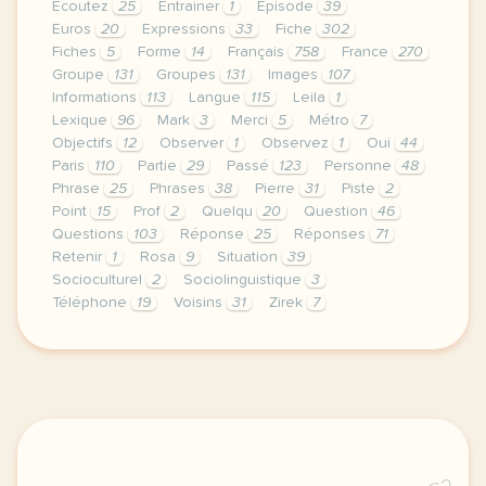
Écoutez
25
Entrainer
1
Épisode
39
Euros
20
Expressions
33
Fiche
302
Fiches
5
Forme
14
Français
758
France
270
Groupe
131
Groupes
131
Images
107
Informations
113
Langue
115
Leila
1
Lexique
96
Mark
3
Merci
5
Métro
7
Objectifs
12
Observer
1
Observez
1
Oui
44
Paris
110
Partie
29
Passé
123
Personne
48
Phrase
25
Phrases
38
Pierre
31
Piste
2
Point
15
Prof
2
Quelqu
20
Question
46
Questions
103
Réponse
25
Réponses
71
Retenir
1
Rosa
9
Situation
39
Socioculturel
2
Sociolinguistique
3
Téléphone
19
Voisins
31
Zirek
7
fiche a1 enseigner avec les voisins du 12 bis publi