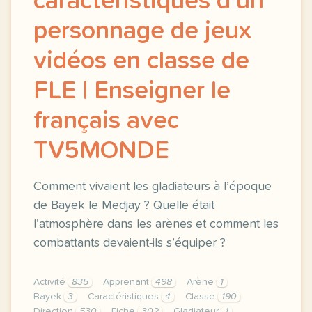
caractéristiques d'un
personnage de jeux
vidéos en classe de
FLE | Enseigner le
français avec
TV5MONDE
Comment vivaient les gladiateurs à l’époque
de Bayek le Medjaÿ ? Quelle était
l’atmosphère dans les arènes et comment les
combattants devaient-ils s’équiper ?
Activité
835
Apprenant
498
Arène
1
Bayek
3
Caractéristiques
4
Classe
190
Direction
530
Fiche
302
Gladiateur
1