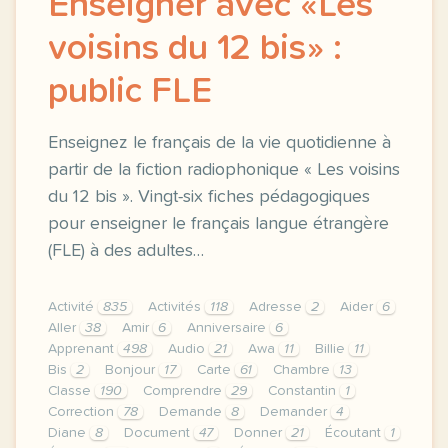
Enseigner avec «Les
voisins du 12 bis» :
public FLE
Enseignez le français de la vie quotidienne à
partir de la fiction radiophonique « Les voisins
du 12 bis ». Vingt-six fiches pédagogiques
pour enseigner le français langue étrangère
(FLE) à des adultes…
Activité
835
Activités
118
Adresse
2
Aider
6
Aller
38
Amir
6
Anniversaire
6
Apprenant
498
Audio
21
Awa
11
Billie
11
Bis
2
Bonjour
17
Carte
61
Chambre
13
Classe
190
Comprendre
29
Constantin
1
Correction
78
Demande
8
Demander
4
Diane
8
Document
47
Donner
21
Écoutant
1