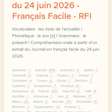
du 24 juin 2026 -
Français Facile - RFI
Vocabulaire : les mots de l’actualité |
Phonétique : le son [s] | Grammaire : le
présent | Compréhension orale à partir d’un
extrait du Journal en français facile du 24 juin
2026.
Abelardo
1
Activité
835
Autorités
3
Battre
1
Candidat
9
Cepeda
1
Chaleur
7
Chaud
7
Colombie
4
Coupe
9
Ebola
1
Élection
7
Espriella
1
Européens
7
Football
15
Françaises
8
France
270
Gauche
6
Haïti
8
Identifié
1
Intéresse
1
Ivan
8
Maladie
17
Maroc
20
Match
5
Monde
133
Mondiale
14
Mortelle
1
Organisation
12
Porteur
1