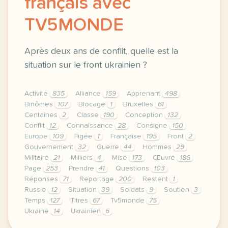
français avec
TV5MONDE
Après deux ans de conflit, quelle est la
situation sur le front ukrainien ?
Activité
835
Alliance
159
Apprenant
498
Binômes
107
Blocage
1
Bruxelles
61
Centaines
2
Classe
190
Conception
132
Conflit
12
Connaissance
28
Consigne
150
Europe
109
Figée
1
Française
195
Front
2
Gouvernement
32
Guerre
44
Hommes
29
Militaire
21
Milliers
4
Mise
173
Œuvre
186
Page
253
Prendre
41
Questions
103
Réponses
71
Reportage
200
Restent
1
Russie
12
Situation
39
Soldats
9
Soutien
3
Temps
127
Titres
67
Tv5monde
75
Ukraine
14
Ukrainien
6
le respect de votre vie privee est une priorite po