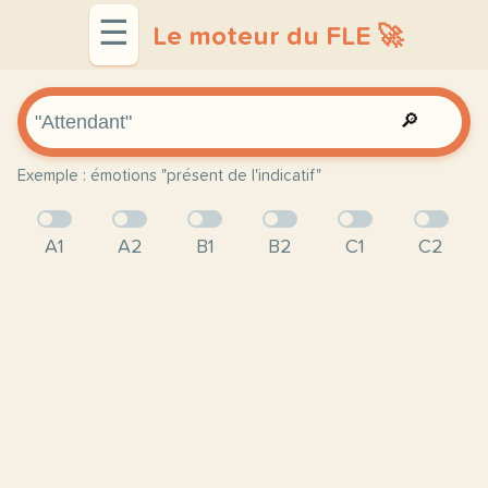
☰
Le moteur du FLE 🚀
🔎
Exemple : émotions "présent de l'indicatif"
A1
A2
B1
B2
C1
C2