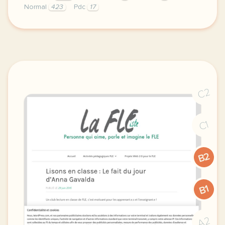
Normal
423
Pdc
17
didomi host didomi components button cursor pointer
C2
C1
B2
B1
A2