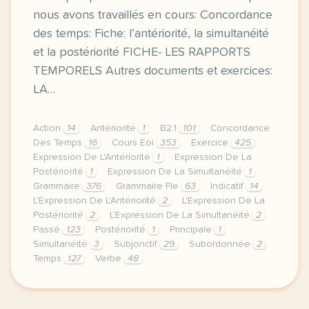
nous avons travaillés en cours: Concordance
des temps: Fiche: l’antériorité, la simultanéité
et la postériorité FICHE- LES RAPPORTS
TEMPORELS Autres documents et exercices:
LA…
Action
14
Antériorité
1
B2.1
101
Concordance
Des Temps
16
Cours Eoi
353
Exercice
425
Expression De L'Antériorité
1
Expression De La
Postériorité
1
Expression De La Simultanéité
1
Grammaire
376
Grammaire Fle
63
Indicatif
14
L'Expression De L'Antériorité
2
L'Expression De La
Postériorité
2
L'Expression De La Simultanéité
2
Passé
123
Postériorité
1
Principale
1
Simultanéité
3
Subjonctif
29
Subordonnée
2
Temps
127
Verbe
48
image pixabay comcette derniere semaine de cours ave