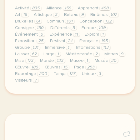
Activité
835
Alliance
159
Apprenant
498
Art
16
Artistique
3
Bateau
9
Binômes
107
Bruxelles
61
Commun
101
Conception
132
Consigne
150
Différents
5
Europe
109
Événement
9
Expérience
11
Explora
1
Exposition
25
Festival
24
Française
195
Groupe
131
Immersive
1
Informations
113
Laisser
62
Large
1
Méditerranée
2
Mètres
9
Mise
173
Monde
133
Musee
1
Musée
30
Œuvre
186
Œuvres
15
Page
253
Reportage
200
Temps
127
Unique
3
Visiteurs
7
le respect de votre vie privee est une priorite po
C2