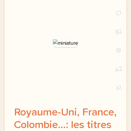
C1
B2
B1
A2
A1
Royaume-Uni, France,
Colombie...: les titres