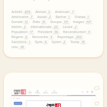
Activité
835
Ahmad
3
Américain
7
Américaine
7
Assad
2
Bachar
1
Charaa
1
Donald
13
États
51
Groupe
131
Images
107
Intérim
2
Internationale
20
Levée
2
Population
17
Président
56
Reconstruction
4
Régime
6
Rencontre
4
Reportage
200
Sanctions
1
Syrie
6
Syrien
2
Trump
15
Unis
36
continuer sans accepter le respect de votre vie pri
C2
C1