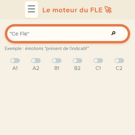
☰
Le moteur du FLE 🚀
🔎
Exemple : émotions "présent de l'indicatif"
A1
A2
B1
B2
C1
C2