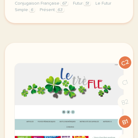
Conjugaison Française
67
Futur
51
Le Futur
Simple
6
Présent
63
image http www bonjourdefrance comcette derniere sem
C2
C1
B2
B1