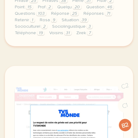
Phrase
25
Phrases
38
Pierre
31
Piste
2
Point
15
Prof
2
Quelqu
20
Question
46
Questions
103
Réponse
25
Réponses
71
Retenir
1
Rosa
9
Situation
39
Socioculturel
2
Sociolinguistique
3
Téléphone
19
Voisins
31
Zirek
7
fiche a1 enseigner avec les voisins du 12 bis publi
C2
C1
B2