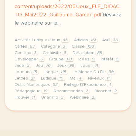
content/uploads/2022/05/Jeux_FLE_DIDAC
TO_Mai2022_Guillaume_Garcon.pdf
Revivez
le webinaire sur la…
Activités Ludiques/Jeux
43
Articles
161
Avril
36
Cartes
63
Catégorie
3
Classe
190
Contenu
3
Créativité
6
Description
88
Développer
5
Groupe
131
Idées
9
Intérêt
5
Jade
3
Jeu
70
Jeux
99
Jouer
41
Joueurs
15
Langue
115
Le Monde Du Fle
39
Lettres
21
Ludique
10
Mai
4
Niveaux
11
Outils Numériques
53
Partage D'Expérience
4
Pédagogique
19
Recommandés
2
Ricochet
2
Trouver
11
Unanimo
3
Webinaire
2
webinaire mercredi 11 mai a 14h30 heure de paris gu