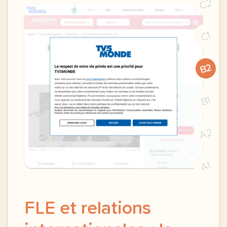
C2
C1
B2
B1
A2
A1
FLE et relations