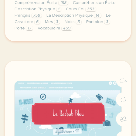
Compréhension Écrite
188
Compréhension Écrite
Description Physique
1
Cours Eoi
353
Français
758
La Description Physique
14
Le
Caractère
6
Mes
3
Noirs
5
Pantalon
3
Porte
17
Vocabulaire
469
image pixabay comcette derniere semaine de cours ave
C2
C1
B2