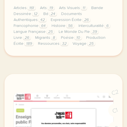
Articles
161
Arts
19
Arts Visuels
11
Bande
Dessinée
12
Bd
24
Documents
Authentiques
42
Expression Écrite
26
Francophonie
64
Histoire
56
Interculturalité
6
Langue Française
25
Le Monde Du Fle
39
Livre
26
Migrants
8
Poésie
10
Production
Écrite
189
Ressources
32
Voyage
25
je vous invite a entrer dans cette bande dessinee s
C2
C1