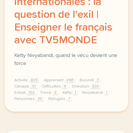
internationales : la
question de l'exil |
Enseigner le français
avec TV5MONDE
Ketty Nivyabandi, quand le vécu devient une
force.
Activité
835
Apprenant
498
Burundi
3
Canada
33
Difficultés
9
Direction
530
Extrait
153
Force
5
Ketty
1
Nivyabandi
1
Personnes
55
Réfugiés
7
didomi host didomi components button cursor pointer