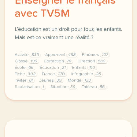
Enseigner le français
avec TV5M
L’éducation est un droit pour tous les enfants.
Mais est-ce vraiment une réalité ?
Activité
835
Apprenant
498
Binômes
107
Classe
190
Correction
78
Direction
530
École
66
Éducation
21
Enfants
110
Fiche
302
France
270
Infographie
25
Inviter
61
Jeunes
39
Monde
133
Scolarisation
1
Situation
39
Tableau
56
didomi host didomi components button cursor pointer