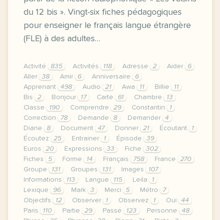
du 12 bis ». Vingt-six fiches pédagogiques
pour enseigner le français langue étrangère
(FLE) à des adultes…
Activité
835
Activités
118
Adresse
2
Aider
6
Aller
38
Amir
6
Anniversaire
6
Apprenant
498
Audio
21
Awa
11
Billie
11
Bis
2
Bonjour
17
Carte
61
Chambre
13
Classe
190
Comprendre
29
Constantin
1
Correction
78
Demande
8
Demander
4
Diane
8
Document
47
Donner
21
Écoutant
1
Écoutez
25
Entrainer
1
Épisode
39
Euros
20
Expressions
33
Fiche
302
Fiches
5
Forme
14
Français
758
France
270
Groupe
131
Groupes
131
Images
107
Informations
113
Langue
115
Leila
1
Lexique
96
Mark
3
Merci
5
Métro
7
Objectifs
12
Observer
1
Observez
1
Oui
44
Paris
110
Partie
29
Passé
123
Personne
48