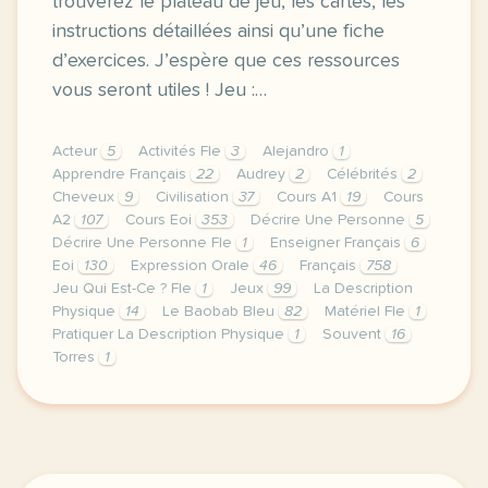
trouverez le plateau de jeu, les cartes, les
instructions détaillées ainsi qu’une fiche
d’exercices. J’espère que ces ressources
vous seront utiles ! Jeu :…
Acteur
5
Activités Fle
3
Alejandro
1
Apprendre Français
22
Audrey
2
Célébrités
2
Cheveux
9
Civilisation
37
Cours A1
19
Cours
A2
107
Cours Eoi
353
Décrire Une Personne
5
Décrire Une Personne Fle
1
Enseigner Français
6
Eoi
130
Expression Orale
46
Français
758
Jeu Qui Est-Ce ? Fle
1
Jeux
99
La Description
Physique
14
Le Baobab Bleu
82
Matériel Fle
1
Pratiquer La Description Physique
1
Souvent
16
Torres
1
image pixabay comcette semaine je vous propose une n