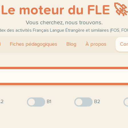
Le moteur du FLE 🚀
Vous cherchez, nous trouvons.
ndex des activités Français Langue Étrangère et similaires (FOS, FO
l
Fiches pédagogiques
Blog
À propos
Con
2
B1
B2