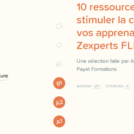
10 ressourc
stimuler la 
C2
vos apprena
Zexperts FL
C1
Une sélection faite par
B2
Payet Formations.
B1
Acheter
20
Créativité
6
pack de 10 ressources po
A2
A1