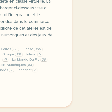
ciété en classe virtuelle. La
harger ci-dessous vise à
soit l’intégration et le
vendus dans le commerce,
ificité de cet atelier est de
s numériques et des jeux de…
Cartes
63
Classe
190
Groupe
131
Intérêt
5
er
41
Le Monde Du Fle
39
utils Numériques
53
andés
2
Ricochet
2
us gaming distanciel ou utilisation des jeux de societe en