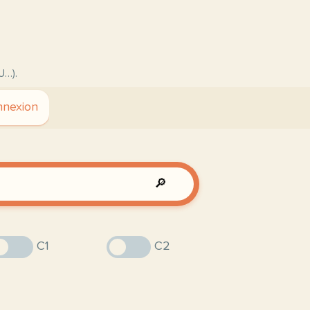
U…).
nexion
🔎
C1
C2