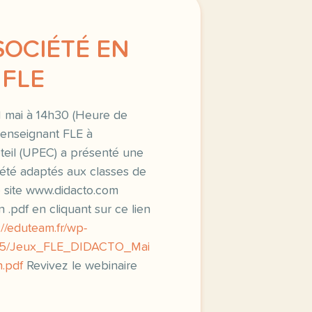
SOCIÉTÉ EN
 FLE
 mai à 14h30 (Heure de
 enseignant FLE à
réteil (UPEC) a présenté une
iété adaptés aux classes de
e site www.didacto.com
 .pdf en cliquant sur ce lien
://eduteam.fr/wp-
/05/Jeux_FLE_DIDACTO_Mai
.pdf
Revivez le webinaire