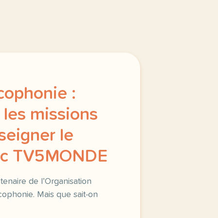
cophonie :
les missions
nseigner le
vec TV5MONDE
enaire de l’Organisation
ncophonie. Mais que sait-on