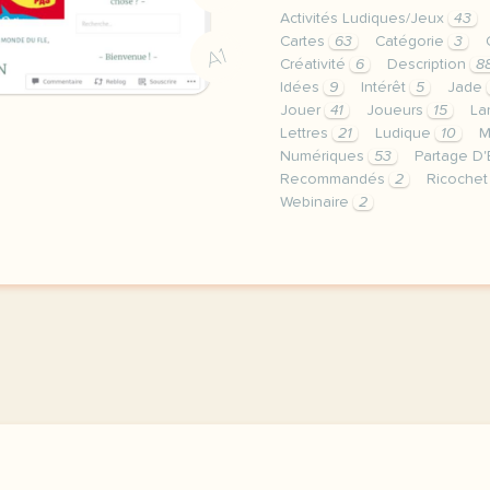
Activités Ludiques/Jeux
43
Cartes
63
Catégorie
3
A1
Créativité
6
Description
8
Idées
9
Intérêt
5
Jade
Jouer
41
Joueurs
15
La
Lettres
21
Ludique
10
M
Numériques
53
Partage D
Recommandés
2
Ricoche
Webinaire
2
webinaire mercredi 11 ma