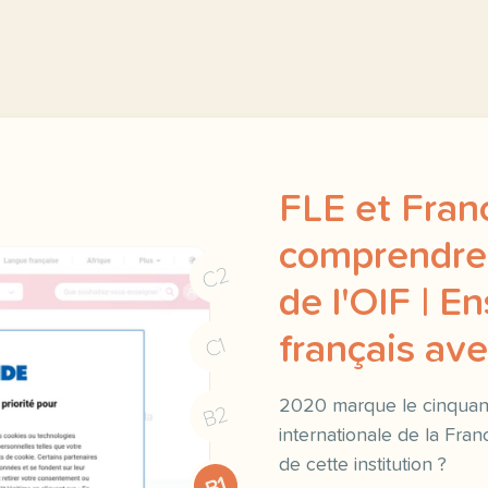
FLE et Fran
comprendre 
C2
de l'OIF | E
français a
C1
2020 marque le cinquant
B2
internationale de la Fra
de cette institution ?
B1