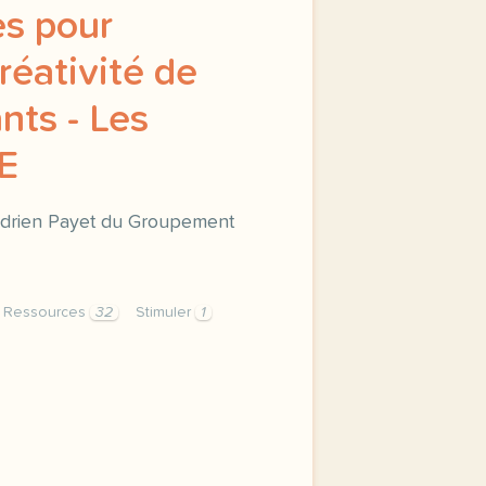
es pour
créativité de
nts - Les
E
 Adrien Payet du Groupement
Ressources
32
Stimuler
1
ur stimuler la creativite de vos apprenants selectionnees p