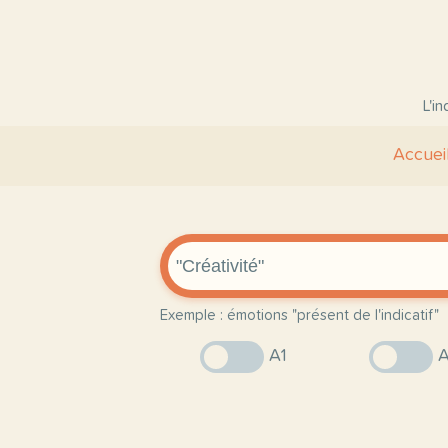
L'i
Accuei
Exemple : émotions "présent de l'indicatif"
A1
A