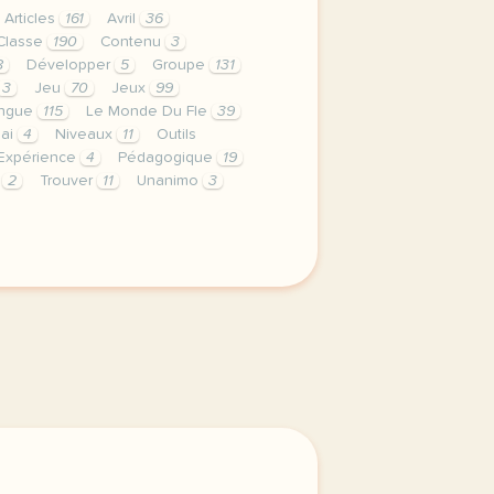
Articles
161
Avril
36
Classe
190
Contenu
3
8
Développer
5
Groupe
131
3
Jeu
70
Jeux
99
ngue
115
Le Monde Du Fle
39
ai
4
Niveaux
11
Outils
'Expérience
4
Pédagogique
19
t
2
Trouver
11
Unanimo
3
i a 14h30 heure de paris guillaume garcon enseignant fle a