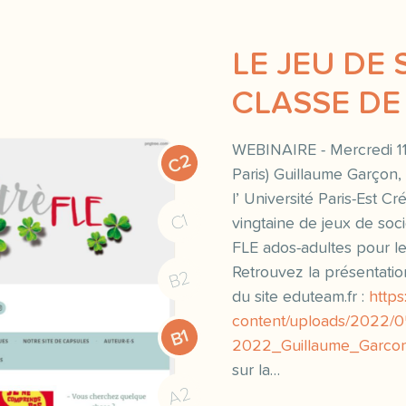
LE JEU DE 
CLASSE DE
WEBINAIRE - Mercredi 11
C2
Paris) Guillaume Garçon,
l’ Université Paris-Est C
C1
vingtaine de jeux de soc
FLE ados-adultes pour l
Retrouvez la présentation
B2
du site eduteam.fr :
https
content/uploads/2022
B1
2022_Guillaume_Garcon
sur la…
A2