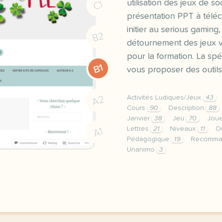
utilisation des jeux de so
C1
présentation PPT à téléc
initier au serious gaming, 
B2
détournement des jeux 
pour la formation. La spéc
B1
vous proposer des outil
A2
Activités Ludiques/Jeux
43
Cours
90
Description
88
Janvier
38
Jeu
70
Jou
Lettres
21
Niveaux
11
O
A1
Pédagogique
19
Recomm
Unanimo
3
experimentation de serio