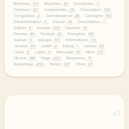
Binômes
107
Bruxelles
61
Cocobulles
1
Commun
101
Comprendre
29
Conception
132
Congolaise
2
Connaissance
28
Consigne
150
Désinformation
5
Dessin
16
Dessinatrice
1
Édition
8
Europe
109
Fausses
10
Femme
84
Festival
24
Française
195
Garnier
5
Groupe
131
Informations
113
Jeunes
39
Judith
2
Kaluaj
1
Laisser
62
Laure
5
Lutter
4
Message
10
Mise
173
Œuvre
186
Page
253
Réponses
71
Reportage
200
Temps
127
Titres
67
le respect de votre vie privee est une priorite pou
C2