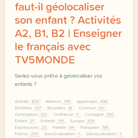
faut-il géolocaliser
son enfant ? Activités
A2, B1, B2 | Enseigner
le français avec
TV5MONDE
Seriez-vous prêt·e à géolocaliser vos
enfants ?
Activité
835
Alliance
159
Apprenant
498
Binômes
107
Bruxelles
61
Commun
101
Conception
132
Confiance
4
Consigne
150
Enfant
27
Enfants
110
Europe
109
Expressions
33
Famille
64
Française
195
France
270
Geolocalisation
1
Géolocalisation
1