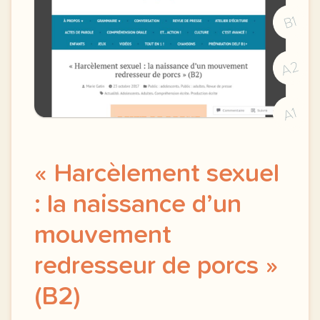
B1
A2
A1
« Harcèlement sexuel
: la naissance d’un
mouvement
redresseur de porcs »
(B2)