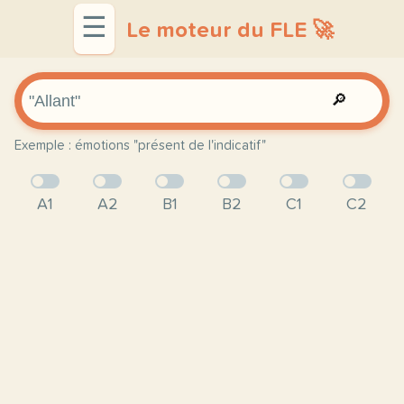
☰
Le moteur du FLE 🚀
🔎
Exemple : émotions "présent de l'indicatif"
A1
A2
B1
B2
C1
C2