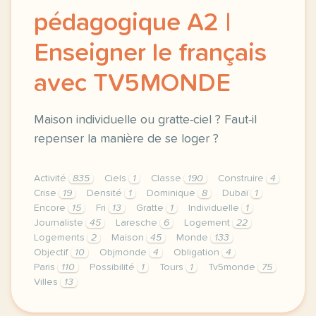
pédagogique A2 |
Enseigner le français
avec TV5MONDE
Maison individuelle ou gratte-ciel ? Faut-il
repenser la manière de se loger ?
Activité
835
Ciels
1
Classe
190
Construire
4
Crise
19
Densité
1
Dominique
8
Dubaï
1
Encore
15
Fri
13
Gratte
1
Individuelle
1
Journaliste
45
Laresche
6
Logement
22
Logements
2
Maison
45
Monde
133
Objectif
10
Objmonde
4
Obligation
4
Paris
110
Possibilité
1
Tours
1
Tv5monde
75
Villes
13
le respect de votre vie privee est une priorite po