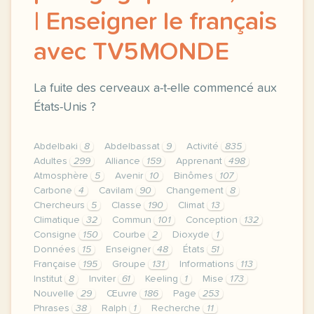
| Enseigner le français
avec TV5MONDE
La fuite des cerveaux a-t-elle commencé aux
États-Unis ?
Abdelbaki
8
Abdelbassat
9
Activité
835
Adultes
299
Alliance
159
Apprenant
498
Atmosphère
5
Avenir
10
Binômes
107
Carbone
4
Cavilam
90
Changement
8
Chercheurs
5
Classe
190
Climat
13
Climatique
32
Commun
101
Conception
132
Consigne
150
Courbe
2
Dioxyde
1
Données
15
Enseigner
48
États
51
Française
195
Groupe
131
Informations
113
Institut
8
Inviter
61
Keeling
1
Mise
173
Nouvelle
29
Œuvre
186
Page
253
Phrases
38
Ralph
1
Recherche
11