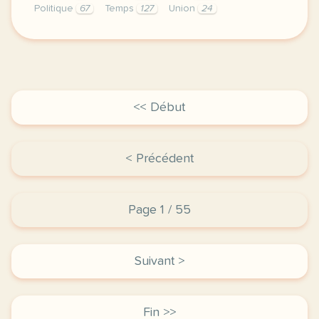
Politique
67
Temps
127
Union
24
continuer sans accepter le respect de votre vie pri
<< Début
< Précédent
Page 1 / 55
Suivant >
Fin >>