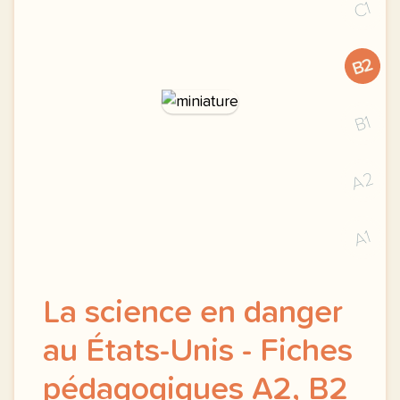
C1
B2
B1
A2
A1
La science en danger
au États-Unis - Fiches
pédagogiques A2, B2