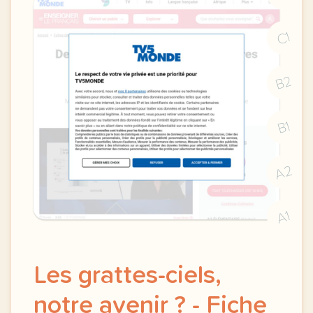
C1
B2
B1
A2
A1
Les grattes-ciels,
notre avenir ? - Fiche