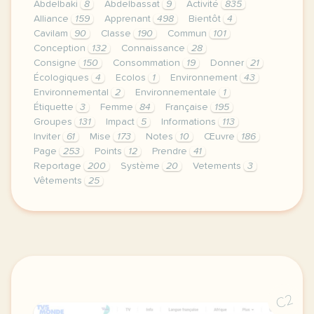
Abdelbaki
8
Abdelbassat
9
Activité
835
Alliance
159
Apprenant
498
Bientôt
4
Cavilam
90
Classe
190
Commun
101
Conception
132
Connaissance
28
Consigne
150
Consommation
19
Donner
21
Écologiques
4
Ecolos
1
Environnement
43
Environnemental
2
Environnementale
1
Étiquette
3
Femme
84
Française
195
Groupes
131
Impact
5
Informations
113
Inviter
61
Mise
173
Notes
10
Œuvre
186
Page
253
Points
12
Prendre
41
Reportage
200
Système
20
Vetements
3
Vêtements
25
le respect de votre vie privee est une priorite p
C2