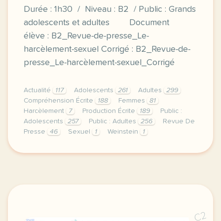
Durée : 1h30 / Niveau : B2 / Public : Grands
adolescents et adultes Document
élève : B2_Revue-de-presse_Le-
harcèlement-sexuel Corrigé : B2_Revue-de-
presse_Le-harcèlement-sexuel_Corrigé
Actualité
117
Adolescents
261
Adultes
299
Compréhension Écrite
188
Femmes
81
Harcèlement
7
Production Écrite
189
Public :
Adolescents
257
Public : Adultes
256
Revue De
Presse
46
Sexuel
1
Weinstein
1
duree 1h30 niveau b2 public grands adolescents et a
C2