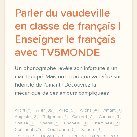
Parler du vaudeville
en classe de français |
Enseigner le français
avec TV5MONDE
Un phonographe révèle son infortune à un
mari trompé. Mais un quiproquo va naître sur
l’identité de l’amant ! Découvrez la
mécanique de ces amours compliquées.
Allant
1
Aller
38
Allez
9
Allons
4
Amant
1
Auguste
2
Belgence
1
Cabinet
2
Canapé
3
Chaise
3
Chanal
1
Chapeau
1
Cheminée
2
Comment
35
Coustouillu
1
Derrière
1
Dessus
3
Devant
20
Dieu
6
Direction
530