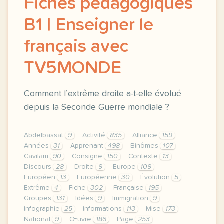
Fiches pédagogiques
B1 | Enseigner le
français avec
TV5MONDE
Comment l’extrême droite a-t-elle évolué
depuis la Seconde Guerre mondiale ?
Abdelbassat
9
Activité
835
Alliance
159
Années
31
Apprenant
498
Binômes
107
Cavilam
90
Consigne
150
Contexte
13
Discours
28
Droite
9
Europe
109
Européen
13
Européenne
30
Évolution
5
Extrême
4
Fiche
302
Française
195
Groupes
131
Idées
9
Immigration
9
Infographie
25
Informations
113
Mise
173
National
9
Œuvre
186
Page
253