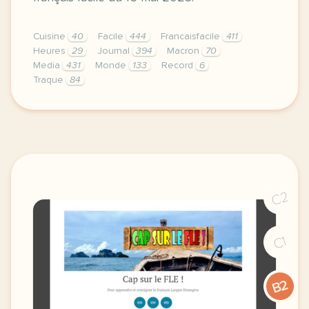
Cuisine
40
Facile
444
Francaisfacile
411
Heures
29
Journal
394
Macron
70
Media
431
Monde
133
Record
6
Traque
84
exercice a2 un nouveau record du monde grammaire l
C2
C1
B2