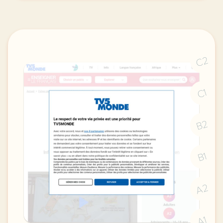
C2
C1
B2
B1
A2
A1