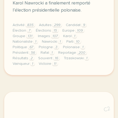
Karol Nawrocki a finalement remporté
l’élection présidentielle polonaise.
Activité
835
Adultes
299
Candidat
9
Élection
7
Élections
15
Europe
109
Groupe
131
Images
107
Karol
1
Nationaliste
1
Nawrocki
1
Parti
10
Politique
67
Pologne
3
Polonaise
1
Président
56
Rafal
1
Reportage
200
Résultats
2
Souvent
16
Trzaskowski
1
Vainqueur
1
Victoire
11
le respect de votre vie privee est une priorite po
C2