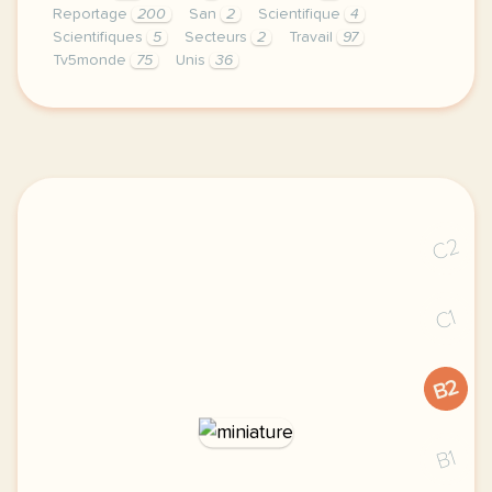
Reportage
200
San
2
Scientifique
4
Scientifiques
5
Secteurs
2
Travail
97
Tv5monde
75
Unis
36
le respect de votre vie privee est une priorite po
C2
C1
B2
B1