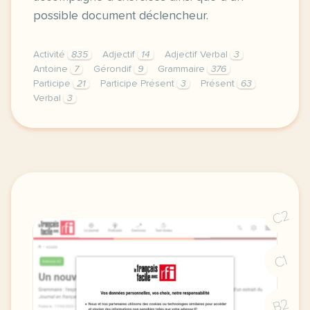
possible document déclencheur.
Activité
835
Adjectif
14
Adjectif Verbal
3
Antoine
7
Gérondif
9
Grammaire
376
Participe
21
Participe Présent
3
Présent
63
Verbal
3
bonjour a tous nous camille manon avons concocte un 
C2
C1
B2