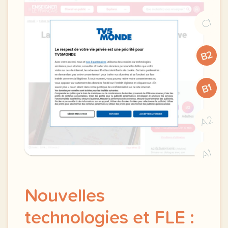
C1
B2
B1
A2
A1
Nouvelles
technologies et FLE :