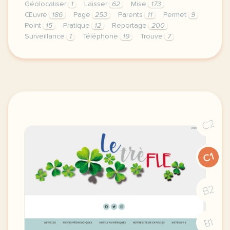
Géolocaliser
1
Laisser
62
Mise
173
Œuvre
186
Page
253
Parents
11
Permet
9
Point
15
Pratique
12
Reportage
200
Surveillance
1
Téléphone
19
Trouve
7
le respect de votre vie privee est une priorite po
C2
C1
B2
B1