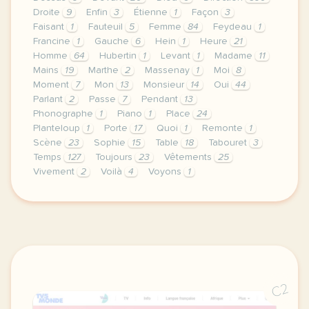
Droite
9
Enfin
3
Étienne
1
Façon
3
Faisant
1
Fauteuil
5
Femme
84
Feydeau
1
Francine
1
Gauche
6
Hein
1
Heure
21
Homme
64
Hubertin
1
Levant
1
Madame
11
Mains
19
Marthe
2
Massenay
1
Moi
8
Moment
7
Mon
13
Monsieur
14
Oui
44
Parlant
2
Passe
7
Pendant
13
Phonographe
1
Piano
1
Place
24
Planteloup
1
Porte
17
Quoi
1
Remonte
1
Scène
23
Sophie
15
Table
18
Tabouret
3
Temps
127
Toujours
23
Vêtements
25
Vivement
2
Voilà
4
Voyons
1
didomi host didomi components button cursor pointer
C2