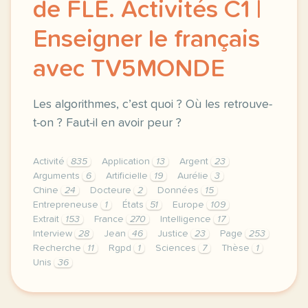
de FLE. Activités C1 |
Enseigner le français
avec TV5MONDE
Les algorithmes, c’est quoi ? Où les retrouve-
t-on ? Faut-il en avoir peur ?
Activité
835
Application
13
Argent
23
Arguments
6
Artificielle
19
Aurélie
3
Chine
24
Docteure
2
Données
15
Entrepreneuse
1
États
51
Europe
109
Extrait
153
France
270
Intelligence
17
Interview
28
Jean
46
Justice
23
Page
253
Recherche
11
Rgpd
1
Sciences
7
Thèse
1
Unis
36
le respect de votre vie privee est une priorite pour