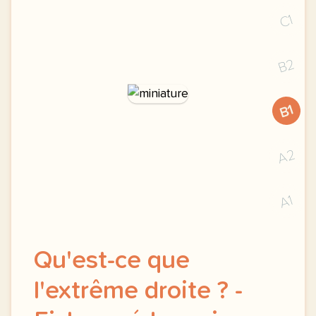
C1
B2
B1
A2
A1
Qu'est-ce que
l'extrême droite ? -