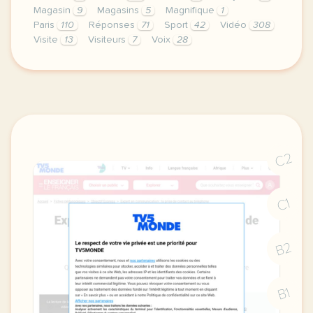
Magasin
9
Magasins
5
Magnifique
1
Paris
110
Réponses
71
Sport
42
Vidéo
308
Visite
13
Visiteurs
7
Voix
28
le respect de votre vie privee est une priorite po
C2
C1
B2
B1