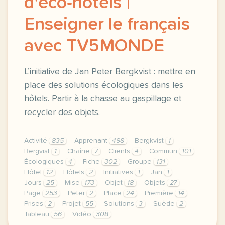
d'éco-hôtels |
Enseigner le français
avec TV5MONDE
L’initiative de Jan Peter Bergkvist : mettre en
place des solutions écologiques dans les
hôtels. Partir à la chasse au gaspillage et
recycler des objets.
Activité
835
Apprenant
498
Bergkvist
1
Bergvist
1
Chaîne
7
Clients
4
Commun
101
Écologiques
4
Fiche
302
Groupe
131
Hôtel
12
Hôtels
2
Initiatives
1
Jan
1
Jours
25
Mise
173
Objet
18
Objets
27
Page
253
Peter
2
Place
24
Première
14
Prises
2
Projet
55
Solutions
3
Suède
2
Tableau
56
Vidéo
308