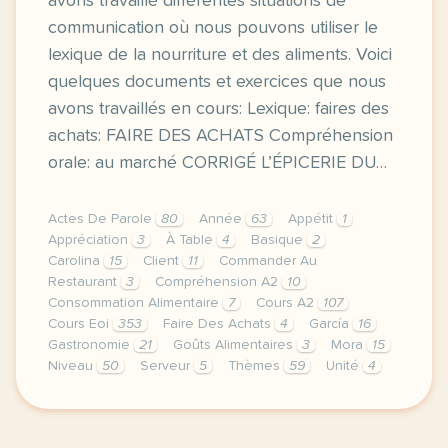
avons travaillé différentes situations de
communication où nous pouvons utiliser le
lexique de la nourriture et des aliments. Voici
quelques documents et exercices que nous
avons travaillés en cours: Lexique: faires des
achats: FAIRE DES ACHATS Compréhension
orale: au marché CORRIGÉ L’ÉPICERIE DU…
Actes De Parole
80
Année
63
Appétit
1
Appréciation
3
À Table
4
Basique
2
Carolina
15
Client
11
Commander Au
Restaurant
3
Compréhension A2
10
Consommation Alimentaire
7
Cours A2
107
Cours Eoi
353
Faire Des Achats
4
García
16
Gastronomie
21
Goûts Alimentaires
3
Mora
15
Niveau
50
Serveur
5
Thèmes
59
Unité
4
image clipartfest comcette derniere semaine de cour