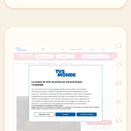
exercice b2 affaires expliquer l economie informell
C2
C1
B2
B1
A2