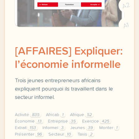
A2
A1
[AFFAIRES] Expliquer:
l’économie informelle
Trois jeunes entrepreneurs africains
expliquent pourquoi ils travaillent dans le
secteur informel.
Activité
835
Africab
1
Afrique
52
Économie
13
Entreprise
35
Exercice
425
Extrait
153
Informel
3
Jeunes
39
Monter
1
Présenter
96
Secteur
10
Taxis
2