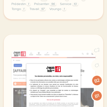
Prédestin
1
Présenter
96
Service
10
Tongo
1
Travail
97
Voungo
1
exercice a2 warani un service de livraison a domici
C2
C1
B2
B1