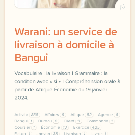
A1
Warani: un service de
livraison à domicile à
Bangui
Vocabulaire : la livraison | Grammaire : la
condition avec « si » | Compréhension orale à
partir de Afrique Économie du 19 janvier
2024.
Activité
835
Affaires
9
Afrique
52
Agence
6
Bangui
1
Bureau
8
Client
11
Commande
1
Coursier
1
Économie
13
Exercice
425
Fiston
1
Janvier
38
Livraison
1
Livrer
1