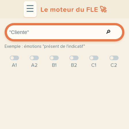
☰
Le moteur du FLE 🚀
🔎
Exemple : émotions "présent de l'indicatif"
A1
A2
B1
B2
C1
C2