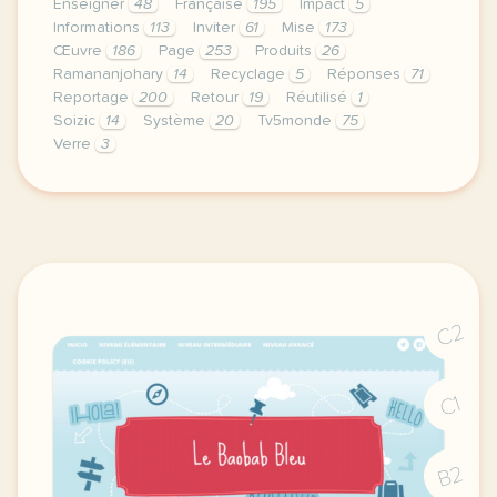
Enseigner
48
Française
195
Impact
5
Informations
113
Inviter
61
Mise
173
Œuvre
186
Page
253
Produits
26
Ramananjohary
14
Recyclage
5
Réponses
71
Reportage
200
Retour
19
Réutilisé
1
Soizic
14
Système
20
Tv5monde
75
Verre
3
le respect de votre vie privee est une priorite po
C2
C1
B2