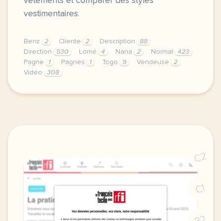
vêtements et comparer des styles
vestimentaires.
Benz
2
Cliente
2
Description
88
Direction
530
Lomé
4
Nana
2
Normal
423
Pagne
1
Pagnes
1
Togo
9
Vendeuse
2
Vidéo
308
didomi host didomi components button cursor pointer
C2
C1
B2