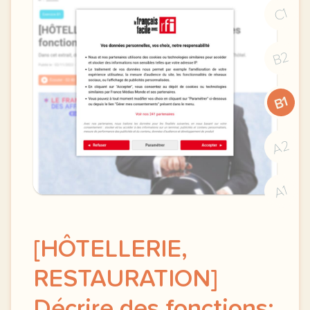
C1
B2
B1
A2
A1
[HÔTELLERIE,
RESTAURATION]
Décrire des fonctions: