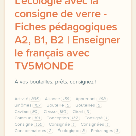
L'écologie avec la
consigne de verre -
Fiches pédagogiques
A2, B1, B2 | Enseigner
le français avec
TV5MONDE
À vos bouteilles, prêts, consignez !
Activité
835
Alliance
159
Apprenant
498
Binômes
107
Bouteille
5
Bouteilles
6
Cavilam
90
Classe
190
Client
11
Commun
101
Conception
132
Consigné
1
Consigne
150
Consignée
1
Consignées
1
Consommateurs
2
Écologique
8
Emballages
3