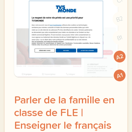
C1
B2
B1
A2
A1
Parler de la famille en
classe de FLE |
Enseigner le français