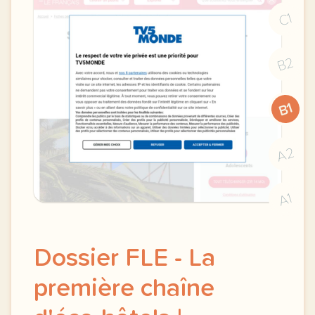
C1
B2
B1
A2
A1
Dossier FLE - La
première chaîne