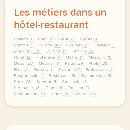
Les métiers dans un
hôtel-restaurant
Barman
1
Chef
2
Client
11
Clients
4
Commis
1
Cuisine
40
Cuisinier
2
Directeur
5
Direction
530
Dufond
11
Féminin
22
Hôtel
12
Hôtellerie
4
Maître
11
Masculin
19
Métier
23
Métiers
13
Partie
29
Photo
28
Plats
5
Prépare
1
Présent
63
Professions
3
Responsable
1
Restaurant
19
Restauration
16
Salle
23
Serveur
5
Sommelier
1
Stéphanie
13
Table
18
Tourisme Et
Restauration
30
Verbe
48
Verbes
86
theme tourisme et restauration duree 120 minutes 2 h