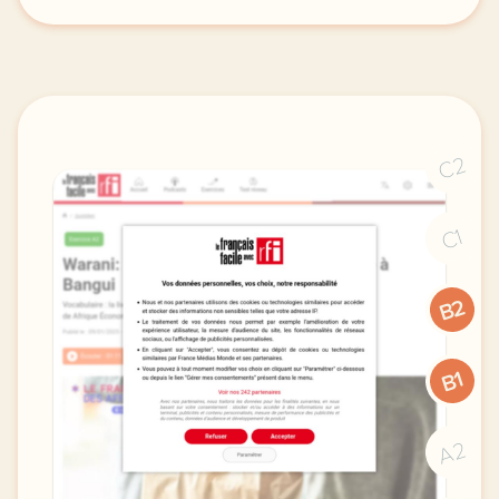
le respect de votre vie privee est une priorite po
C2
C1
B2
B1
A2