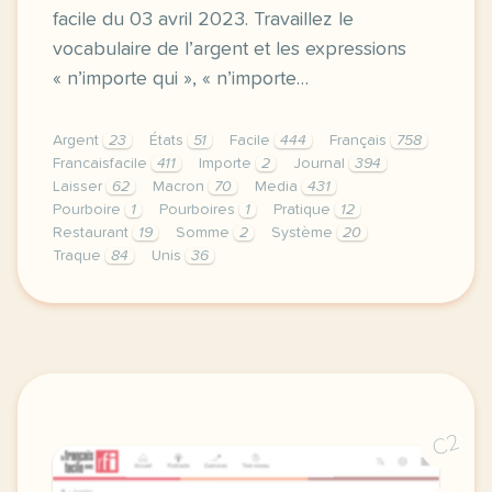
facile du 03 avril 2023. Travaillez le
vocabulaire de l’argent et les expressions
« n’importe qui », « n’importe…
Argent
23
États
51
Facile
444
Français
758
Francaisfacile
411
Importe
2
Journal
394
Laisser
62
Macron
70
Media
431
Pourboire
1
Pourboires
1
Pratique
12
Restaurant
19
Somme
2
Système
20
Traque
84
Unis
36
exercice b1 la pratique du pourboire aux etats unis
C2