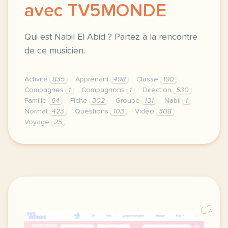
avec TV5MONDE
Qui est Nabil El Abid ? Partez à la rencontre
de ce musicien.
Activité
835
Apprenant
498
Classe
190
Compagnes
1
Compagnons
1
Direction
530
Famille
64
Fiche
302
Groupe
131
Nabil
1
Normal
423
Questions
103
Vidéo
308
Voyage
25
didomi host didomi components button cursor pointer
C2