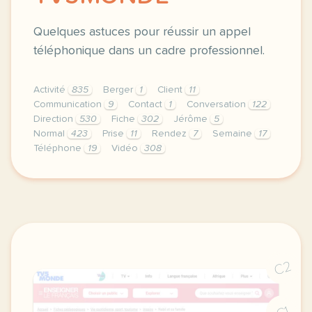
Quelques astuces pour réussir un appel
téléphonique dans un cadre professionnel.
Activité
835
Berger
1
Client
11
Communication
9
Contact
1
Conversation
122
Direction
530
Fiche
302
Jérôme
5
Normal
423
Prise
11
Rendez
7
Semaine
17
Téléphone
19
Vidéo
308
didomi host didomi components button cursor pointer
C2