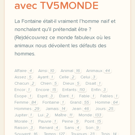
avec TV5MONDE
La Fontaine était-il vraiment l’homme naïf et
nonchalant qu’il prétendait être ?
(Re)découvrez ce monde fabuleux où les
animaux nous dévoilent les défauts des
hommes.
Affaire
4
Ainsi
10
Animal
16
Animaux
44
Assez
5
Ayant
1
Celle
2
Celui
3
Chacun
2
Chien
5
Dieux
5
Disait
1
Encor
1
Encore
15
Enfants
110
Enfin
3
Ésope
1
Esprit
3
Étant
1
Fable
1
Fables
1
Femme
84
Fontaine
1
Grand
55
Homme
64
Hommes
29
Jamais
14
Jean
46
Jours
25
Jupiter
1
Lui
2
Maître
11
Monde
133
Morale
1
Pauvre
1
Peine
9
Point
15
Raison
3
Renard
4
Sans
4
Son
9
Souvent
16
Temps
127
Toujours
23
Trois
14