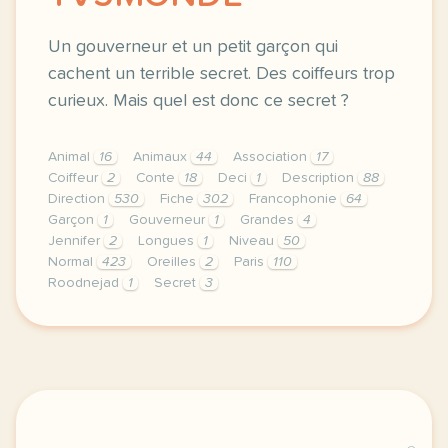
Un gouverneur et un petit garçon qui
cachent un terrible secret. Des coiffeurs trop
curieux. Mais quel est donc ce secret ?
Animal
16
Animaux
44
Association
17
Coiffeur
2
Conte
18
Deci
1
Description
88
Direction
530
Fiche
302
Francophonie
64
Garçon
1
Gouverneur
1
Grandes
4
Jennifer
2
Longues
1
Niveau
50
Normal
423
Oreilles
2
Paris
110
Roodnejad
1
Secret
3
didomi host didomi components button cursor pointer