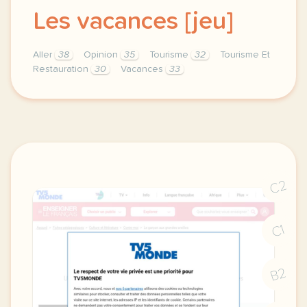
Les vacances [jeu]
Aller
38
Opinion
35
Tourisme
32
Tourisme Et
Restauration
30
Vacances
33
theme tourisme et restauration duree 60 minutes 1 h
C2
C1
B2