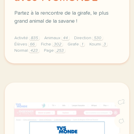
Partez à la rencontre de la girafe, le plus
grand animal de la savane !
Activité
835
Animaux
44
Direction
530
Élèves
66
Fiche
302
Girafe
1
Koumi
3
Normal
423
Page
253
didomi host didomi components button cursor pointer
C2
C1