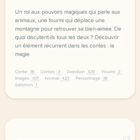
Un roi aux pouvoirs magiques qui parle aux
animaux, une fourmi qui déplace une
montagne pour retrouver sa bien-aimée. De
quoi discutent-ils tous les deux ? Découvrir
un élément récurrent dans les contes : la
magie.
Conte
18
Contes
3
Direction
530
Fourmi
3
Images
107
Normal
423
Personnage
18
Salomon
1
didomi host didomi components button cursor pointer
C2