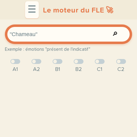
☰
Le moteur du FLE 🚀
🔎
Exemple : émotions "présent de l'indicatif"
A1
A2
B1
B2
C1
C2