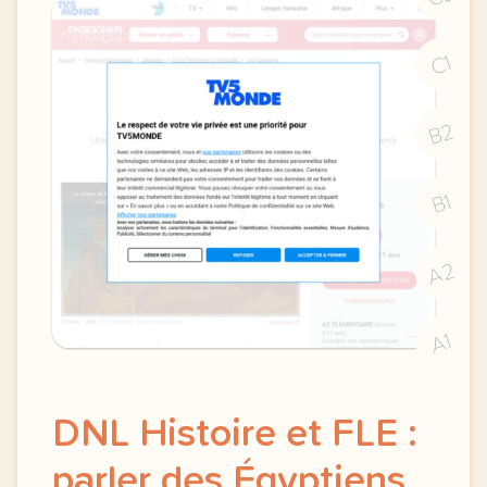
C1
B2
B1
A2
A1
DNL Histoire et FLE :
parler des Égyptiens