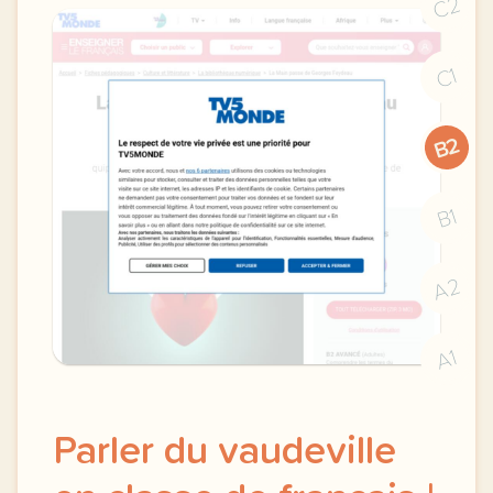
C2
C1
B2
B1
A2
A1
Parler du vaudeville