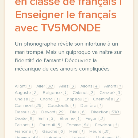
en classe de français |
Enseigner le français
avec TV5MONDE
Un phonographe révèle son infortune à un
mari trompé. Mais un quiproquo va naître sur
l’identité de l’amant ! Découvrez la
mécanique de ces amours compliquées.
Allant
1
Aller
38
Allez
9
Allons
4
Amant
1
Auguste
2
Belgence
1
Cabinet
2
Canapé
3
Chaise
3
Chanal
1
Chapeau
1
Cheminée
2
Comment
35
Coustouillu
1
Derrière
1
Dessus
3
Devant
20
Dieu
6
Direction
530
Droite
9
Enfin
3
Étienne
1
Façon
3
Faisant
1
Fauteuil
5
Femme
84
Feydeau
1
Francine
1
Gauche
6
Hein
1
Heure
21