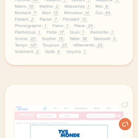
Homme
64
Hubertin
1
Levant
1
Madame
11
Mains
19
Marthe
2
Massenay
1
Moi
8
Moment
7
Mon
13
Monsieur
14
Oui
44
Parlant
2
Passe
7
Pendant
13
Phonographe
1
Piano
1
Place
24
Planteloup
1
Porte
17
Quoi
1
Remonte
1
Scène
23
Sophie
15
Table
18
Tabouret
3
Temps
127
Toujours
23
Vêtements
25
Vivement
2
Voilà
4
Voyons
1
didomi host didomi components button cursor pointer
C2
C1