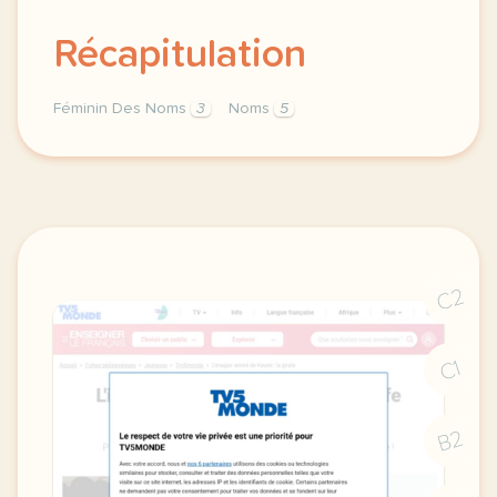
Récapitulation
Féminin Des Noms
3
Noms
5
feminin des noms materiel pour allophones exercices
C2
C1
B2