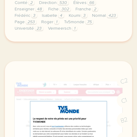
Comté
2
Direction
530
Élèves
66
Enseigner
48
Fiche
302
Franche
2
Frédéric
3
Isabelle
4
Koumi
3
Normal
423
Page
253
Roger
1
Tv5monde
75
Université
23
Vermeersch
1
didomi host didomi components button cursor pointer
C2
C1
B2