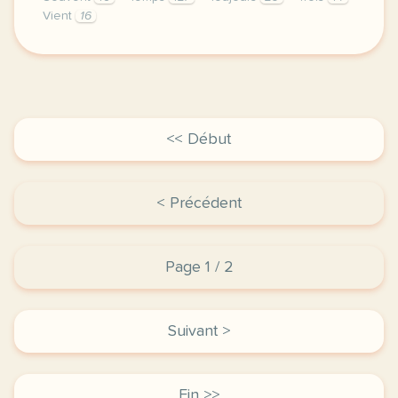
Vient
16
didomi host didomi components button cursor pointer
<< Début
< Précédent
Page 1 / 2
Suivant >
Fin >>