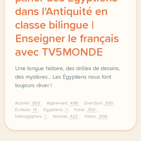
dans l'Antiquité en
classe bilingue |
Enseigner le français
avec TV5MONDE
Une longue histoire, des drôles de dessins,
des mystères… Les Égyptiens nous font
toujours rêver !
Activité
835
Apprenant
498
Direction
530
Écriture
14
Égyptiens
1
Fiche
302
Hiéroglyphes
1
Normal
423
Vidéo
308
didomi host didomi components button cursor pointer