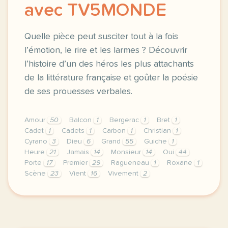
avec TV5MONDE
Quelle pièce peut susciter tout à la fois
l’émotion, le rire et les larmes ? Découvrir
l’histoire d’un des héros les plus attachants
de la littérature française et goûter la poésie
de ses prouesses verbales.
Amour
50
Balcon
1
Bergerac
1
Bret
1
Cadet
1
Cadets
1
Carbon
1
Christian
1
Cyrano
3
Dieu
6
Grand
55
Guiche
1
Heure
21
Jamais
14
Monsieur
14
Oui
44
Porte
17
Premier
29
Ragueneau
1
Roxane
1
Scène
23
Vient
16
Vivement
2
didomi host didomi components button cursor pointer