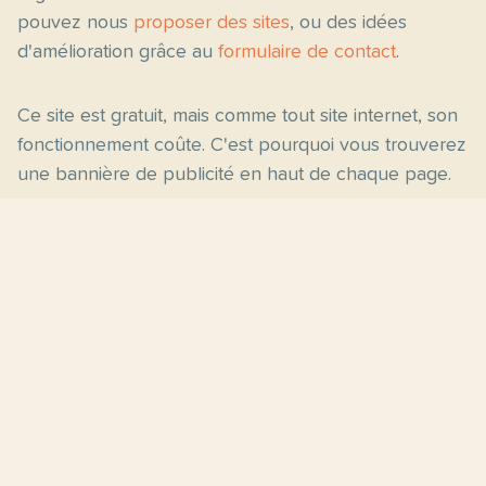
pouvez nous
proposer des sites
, ou des idées
d'amélioration grâce au
formulaire de contact
.
Ce site est gratuit, mais comme tout site internet, son
fonctionnement coûte. C'est pourquoi vous trouverez
une bannière de publicité en haut de chaque page.
Pages principales
Fiches par niveau
Accueil
C2
Thèmes
C1
Blog
B2
Proposer un site
B1
Contact
A2