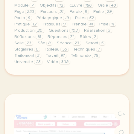
Module
7
Objectifs
12
Œuvre
186
Orale
40
Page
253
Parcours
21
Parole
9
Partie
29
Paulo
9
Pédagogique
19
Pistes
52
Pratique
12
Pratiques
9
Prendre
41
Prise
11
Production
20
Questions
103
Réalisation
3
Réflexions
18
Réponses
71
Rôles
2
Salle
23
São
8
Séance
23
Seront
5
Stagiaires
6
Tableau
56
Techniques
7
Traitement
3
Travail
97
Tv5monde
75
Université
23
Vidéo
308
le respect de votre vie privee est une priorite po
C2
C1