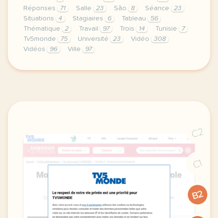
Réponses
71
Salle
23
São
8
Séance
23
Situations
4
Stagiaires
6
Tableau
56
Thématique
2
Travail
97
Trois
14
Tunisie
7
Tv5monde
75
Université
23
Vidéo
308
Vidéos
96
Ville
97
le respect de votre vie privee est une priorite po
C2
C1
B2