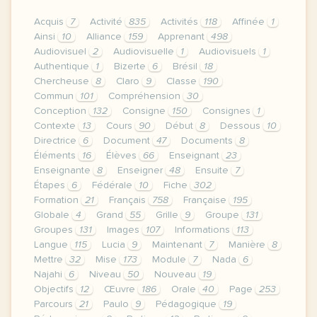
Acquis
7
Activité
835
Activités
118
Affinée
1
Ainsi
10
Alliance
159
Apprenant
498
Audiovisuel
2
Audiovisuelle
1
Audiovisuels
1
Authentique
1
Bizerte
6
Brésil
18
Chercheuse
8
Claro
9
Classe
190
Commun
101
Compréhension
30
Conception
132
Consigne
150
Consignes
1
Contexte
13
Cours
90
Début
8
Dessous
10
Directrice
6
Document
47
Documents
8
Éléments
16
Élèves
66
Enseignant
23
Enseignante
8
Enseigner
48
Ensuite
7
Étapes
6
Fédérale
10
Fiche
302
Formation
21
Français
758
Française
195
Globale
4
Grand
55
Grille
9
Groupe
131
Groupes
131
Images
107
Informations
113
Langue
115
Lucia
9
Maintenant
7
Manière
8
Mettre
32
Mise
173
Module
7
Nada
6
Najahi
6
Niveau
50
Nouveau
19
Objectifs
12
Œuvre
186
Orale
40
Page
253
Parcours
21
Paulo
9
Pédagogique
19