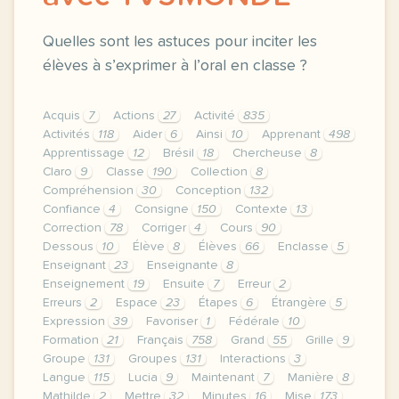
Quelles sont les astuces pour inciter les
élèves à s’exprimer à l’oral en classe ?
Acquis
7
Actions
27
Activité
835
Activités
118
Aider
6
Ainsi
10
Apprenant
498
Apprentissage
12
Brésil
18
Chercheuse
8
Claro
9
Classe
190
Collection
8
Compréhension
30
Conception
132
Confiance
4
Consigne
150
Contexte
13
Correction
78
Corriger
4
Cours
90
Dessous
10
Élève
8
Élèves
66
Enclasse
5
Enseignant
23
Enseignante
8
Enseignement
19
Ensuite
7
Erreur
2
Erreurs
2
Espace
23
Étapes
6
Étrangère
5
Expression
39
Favoriser
1
Fédérale
10
Formation
21
Français
758
Grand
55
Grille
9
Groupe
131
Groupes
131
Interactions
3
Langue
115
Lucia
9
Maintenant
7
Manière
8
Mathilde
2
Mettre
32
Minutes
16
Mise
173