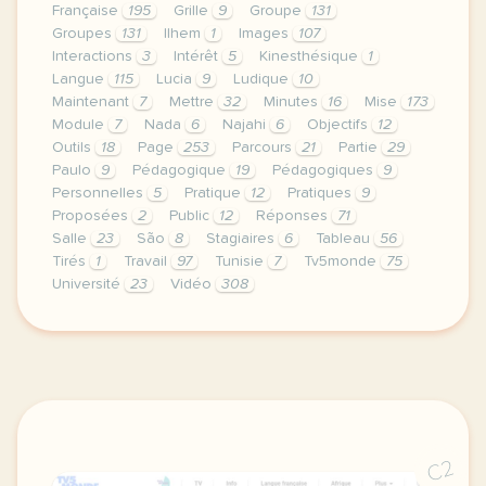
Française
195
Grille
9
Groupe
131
Groupes
131
Ilhem
1
Images
107
Interactions
3
Intérêt
5
Kinesthésique
1
Langue
115
Lucia
9
Ludique
10
Maintenant
7
Mettre
32
Minutes
16
Mise
173
Module
7
Nada
6
Najahi
6
Objectifs
12
Outils
18
Page
253
Parcours
21
Partie
29
Paulo
9
Pédagogique
19
Pédagogiques
9
Personnelles
5
Pratique
12
Pratiques
9
Proposées
2
Public
12
Réponses
71
Salle
23
São
8
Stagiaires
6
Tableau
56
Tirés
1
Travail
97
Tunisie
7
Tv5monde
75
Université
23
Vidéo
308
le respect de votre vie privee est une priorite po
C2