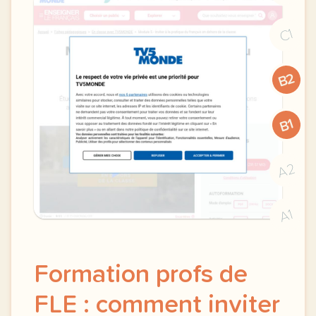
C1
B2
B1
A2
A1
Formation profs de
FLE : comment inviter