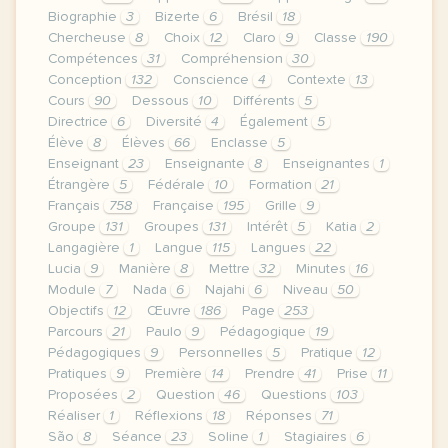
Biographie
3
Bizerte
6
Brésil
18
Chercheuse
8
Choix
12
Claro
9
Classe
190
Compétences
31
Compréhension
30
Conception
132
Conscience
4
Contexte
13
Cours
90
Dessous
10
Différents
5
Directrice
6
Diversité
4
Également
5
Élève
8
Élèves
66
Enclasse
5
Enseignant
23
Enseignante
8
Enseignantes
1
Étrangère
5
Fédérale
10
Formation
21
Français
758
Française
195
Grille
9
Groupe
131
Groupes
131
Intérêt
5
Katia
2
Langagière
1
Langue
115
Langues
22
Lucia
9
Manière
8
Mettre
32
Minutes
16
Module
7
Nada
6
Najahi
6
Niveau
50
Objectifs
12
Œuvre
186
Page
253
Parcours
21
Paulo
9
Pédagogique
19
Pédagogiques
9
Personnelles
5
Pratique
12
Pratiques
9
Première
14
Prendre
41
Prise
11
Proposées
2
Question
46
Questions
103
Réaliser
1
Réflexions
18
Réponses
71
São
8
Séance
23
Soline
1
Stagiaires
6