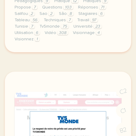
Pédagogiques
9
Pratique
12
Pratiques
9
Propose
7
Questions
103
Réponses
71
Salifou
2
Sao
2
São
8
Stagiaires
6
Tableau
56
Techniques
7
Travail
97
Tunisie
7
Tv5monde
75
Université
23
Utilisation
6
Vidéo
308
Visionnage
4
Visionnez
1
le respect de votre vie privee est une priorite po
C2
C1
B2