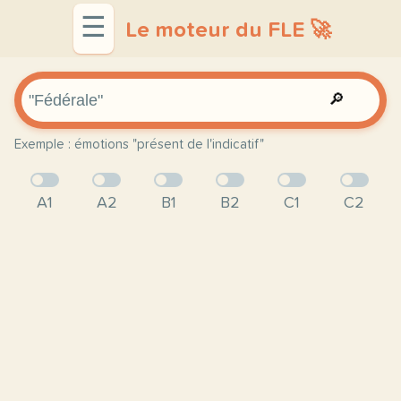
☰
Le moteur du FLE 🚀
🔎
Exemple : émotions "présent de l'indicatif"
A1
A2
B1
B2
C1
C2