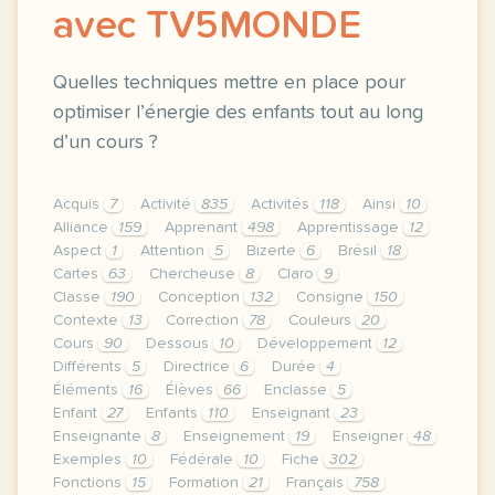
avec TV5MONDE
Quelles techniques mettre en place pour
optimiser l’énergie des enfants tout au long
d’un cours ?
Acquis
7
Activité
835
Activités
118
Ainsi
10
Alliance
159
Apprenant
498
Apprentissage
12
Aspect
1
Attention
5
Bizerte
6
Brésil
18
Cartes
63
Chercheuse
8
Claro
9
Classe
190
Conception
132
Consigne
150
Contexte
13
Correction
78
Couleurs
20
Cours
90
Dessous
10
Développement
12
Différents
5
Directrice
6
Durée
4
Éléments
16
Élèves
66
Enclasse
5
Enfant
27
Enfants
110
Enseignant
23
Enseignante
8
Enseignement
19
Enseigner
48
Exemples
10
Fédérale
10
Fiche
302
Fonctions
15
Formation
21
Français
758