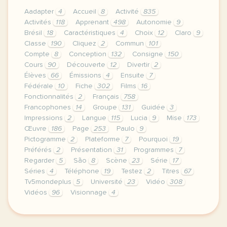
Aadapter
4
Accueil
8
Activité
835
Activités
118
Apprenant
498
Autonomie
9
Brésil
18
Caractéristiques
4
Choix
12
Claro
9
Classe
190
Cliquez
2
Commun
101
Compte
8
Conception
132
Consigne
150
Cours
90
Découverte
12
Divertir
2
Élèves
66
Émissions
4
Ensuite
7
Fédérale
10
Fiche
302
Films
16
Fonctionnalités
2
Français
758
Francophones
14
Groupe
131
Guidée
3
Impressions
2
Langue
115
Lucia
9
Mise
173
Œuvre
186
Page
253
Paulo
9
Pictogramme
2
Plateforme
7
Pourquoi
19
Préférés
2
Présentation
31
Programmes
7
Regarder
5
São
8
Scène
23
Série
17
Séries
4
Téléphone
19
Testez
2
Titres
67
Tv5mondeplus
5
Université
23
Vidéo
308
Vidéos
96
Visionnage
4
le respect de votre vie privee est une priorite p