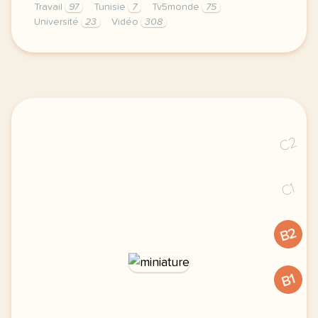
Travail
97
Tunisie
7
Tv5monde
75
Université
23
Vidéo
308
le respect de votre vie privee est une priorite po
C2
C1
B2
B1