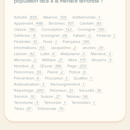
population face à la menace terroriste ?
Activité
835
Alliance
159
Antiterroriste
1
Apprenant
498
Binômes
107
Cavilam
90
Classe
190
Conception
132
Consigne
150
Défense
9
Enseigner
48
Fabien
2
Fédéral
1
Fédérale
10
Fivaz
1
Française
195
Informations
113
Jacqueline
2
Jeunes
39
Laisser
62
Lutte
6
Marjolaine
3
Menace
2
Menaces
2
Militaire
21
Mise
173
Moyens
5
Nombre
8
Œuvre
186
Page
253
Personnes
55
Pierré
2
Police
6
Prévention
6
Procureur
3
Quattro
1
Radicalisation
3
Renseignement
1
Reportage
200
Réseaux
21
Sécurité
18
Service
10
Suisse
27
Tableau
56
Terrorisme
3
Terroriste
1
Terroristes
1
Titres
67
Tv5monde
75
le respect de votre vie privee est une priorite pou