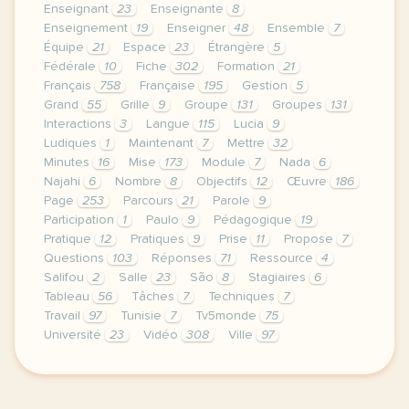
Enseignant
23
Enseignante
8
Enseignement
19
Enseigner
48
Ensemble
7
Équipe
21
Espace
23
Étrangère
5
Fédérale
10
Fiche
302
Formation
21
Français
758
Française
195
Gestion
5
Grand
55
Grille
9
Groupe
131
Groupes
131
Interactions
3
Langue
115
Lucia
9
Ludiques
1
Maintenant
7
Mettre
32
Minutes
16
Mise
173
Module
7
Nada
6
Najahi
6
Nombre
8
Objectifs
12
Œuvre
186
Page
253
Parcours
21
Parole
9
Participation
1
Paulo
9
Pédagogique
19
Pratique
12
Pratiques
9
Prise
11
Propose
7
Questions
103
Réponses
71
Ressource
4
Salifou
2
Salle
23
São
8
Stagiaires
6
Tableau
56
Tâches
7
Techniques
7
Travail
97
Tunisie
7
Tv5monde
75
Université
23
Vidéo
308
Ville
97
le respect de votre vie privee est une priorite po