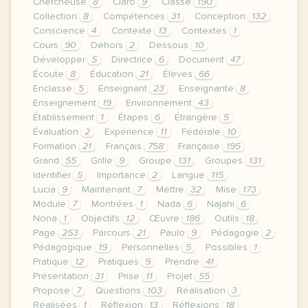
Chercheuse
8
Claro
9
Classe
190
Collection
8
Compétences
31
Conception
132
Conscience
4
Contexte
13
Contextes
1
Cours
90
Dehors
2
Dessous
10
Développer
5
Directrice
6
Document
47
Écoute
8
Éducation
21
Élèves
66
Enclasse
5
Enseignant
23
Enseignante
8
Enseignement
19
Environnement
43
Établissement
1
Étapes
6
Étrangère
5
Évaluation
2
Expérience
11
Fédérale
10
Formation
21
Français
758
Française
195
Grand
55
Grille
9
Groupe
131
Groupes
131
Identifier
5
Importance
2
Langue
115
Lucia
9
Maintenant
7
Mettre
32
Mise
173
Module
7
Montrées
1
Nada
6
Najahi
6
Nona
1
Objectifs
12
Œuvre
186
Outils
18
Page
253
Parcours
21
Paulo
9
Pédagogie
2
Pédagogique
19
Personnelles
5
Possibles
1
Pratique
12
Pratiques
9
Prendre
41
Présentation
31
Prise
11
Projet
55
Propose
7
Questions
103
Réalisation
3
Réalisées
1
Réflexion
13
Réflexions
18