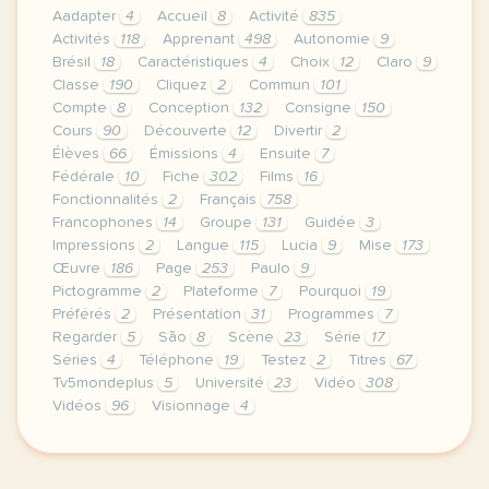
Aadapter
4
Accueil
8
Activité
835
Activités
118
Apprenant
498
Autonomie
9
Brésil
18
Caractéristiques
4
Choix
12
Claro
9
Classe
190
Cliquez
2
Commun
101
Compte
8
Conception
132
Consigne
150
Cours
90
Découverte
12
Divertir
2
Élèves
66
Émissions
4
Ensuite
7
Fédérale
10
Fiche
302
Films
16
Fonctionnalités
2
Français
758
Francophones
14
Groupe
131
Guidée
3
Impressions
2
Langue
115
Lucia
9
Mise
173
Œuvre
186
Page
253
Paulo
9
Pictogramme
2
Plateforme
7
Pourquoi
19
Préférés
2
Présentation
31
Programmes
7
Regarder
5
São
8
Scène
23
Série
17
Séries
4
Téléphone
19
Testez
2
Titres
67
Tv5mondeplus
5
Université
23
Vidéo
308
Vidéos
96
Visionnage
4
continuer sans accepter le respect de votre vie p