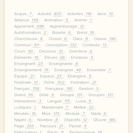
Acquis
7
Activité
835
Activités
118
Ainsi
10
Alliance
159
Animation
5
Animer
1
Apprenant
498
Apprentissage
12
Autoformation
2
Bizerte
6
Brésil
18
Chercheuse
8
Choisir
6
Claro
9
Classe
190
Commun
101
Conception
132
Contexte
13
Cours
90
Dessous
10
Directrice
6
Éléments
16
Élèves
66
Enclasse
5
Enseignant
23
Enseignante
8
Enseignement
19
Enseigner
48
Ensemble
7
Équipe
21
Espace
23
Étrangère
5
Fédérale
10
Fiche
302
Formation
21
Français
758
Française
195
Gestion
5
Grand
55
Grille
9
Groupe
131
Groupes
131
Interactions
3
Langue
115
Lucia
9
Ludiques
1
Maintenant
7
Mettre
32
Minutes
16
Mise
173
Module
7
Nada
6
Najahi
6
Nombre
8
Objectifs
12
Œuvre
186
Page
253
Parcours
21
Parole
9
Participation
1
Paulo
9
Pédagogique
19