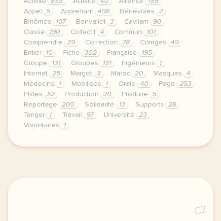
Activité
835
Activite
40
Alliance
159
Appel
5
Apprenant
498
Bénévoles
2
Binômes
107
Bonvallet
3
Cavilam
90
Classe
190
Collectif
4
Commun
101
Comprendre
29
Correction
78
Corrigés
49
Entier
10
Fiche
302
Française
195
Groupe
131
Groupes
131
Ingénieurs
1
Internet
25
Margot
3
Maroc
20
Masques
4
Médecins
1
Mobilisés
1
Orale
40
Page
253
Pistes
52
Production
20
Produire
5
Reportage
200
Solidarité
13
Supports
28
Tanger
1
Travail
97
Université
23
Volontaires
1
le respect de votre vie privee est une priorite p
C2