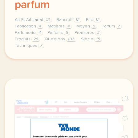
parfum
Art Et Artisanat
13
Bancroft
12
Eric
12
Fabrication
4
Matières
4
Moyen
6
Parfum
7
Parfumerie
4
Parfums
5
Premières
3
Produits
26
Questions
103
Siècle
15
Techniques
7
theme art et artisanat duree 120 minutes 2 h niveau
C2
C1
B2