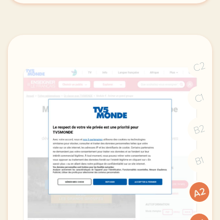
C2
C1
B2
B1
A2