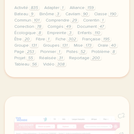
Activité
835
Adapter
1
Alliance
159
Bateau
9
Binôme
3
Cavilam
90
Classe
190
Commun
101
Comprendre
29
Corentin
1
Correction
78
Corrigés
49
Document
47
Écologique
8
Empreinte
3
Enfants
110
Être
20
Fibre
1
Fiche
302
Française
195
Groupe
131
Groupes
131
Mise
173
Orale
40
Page
253
Pionnier
1
Pistes
52
Problème
8
Projet
55
Réalisée
31
Reportage
200
Tableau
56
Vidéo
308
le respect de votre vie privee est une priorite po
C2