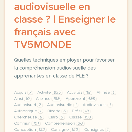
audiovisuelle en
classe ? | Enseigner le
français avec
TV5MONDE
Quelles techniques employer pour favoriser
la compréhension audiovisuelle des
apprenant·es en classe de FLE ?
Acquis
7
Activité
835
Activités
118
Affinée
1
Ainsi
10
Alliance
159
Apprenant
498
Audiovisuel
2
Audiovisuelle
1
Audiovisuels
1
Authentique
1
Bizerte
6
Brésil
18
Chercheuse
8
Claro
9
Classe
190
Commun
101
Compréhension
30
Conception
132
Consigne
150
Consignes
1