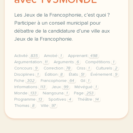
avec TV5MONDE
Les Jeux de la Francophonie, c’est quoi ?
Participer à un conseil municipal pour
débattre de la candidature d’une ville aux
Jeux de la Francophonie.
Activité
835
Amobé
1
Apprenant
498
Argumentation
11
Arguments
6
Compétitions
1
Concours
9
Correction
78
Criss
1
Culturels
2
Disciplines
1
Édition
8
États
51
Événement
9
Fiche
302
Francophonie
64
Gil
1
Informations
113
Jeux
99
Mévégué
1
Monde
133
Niangouna
1
Page
253
Programme
13
Sportives
4
Théâtre
14
Thomas
8
Ville
97
le respect de votre vie privee est une priorite pou