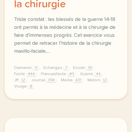
la chirurgie
Triste constat : les blessés de la guerre 14-18
ont permis à la médecine et à la chirurgie de
faire d’immenses progrès. Cet exercice vous
permet de retracer l’histoire de la chirurgie
maxillo-faciale,…
Darmanin
11
Echanges
7
Exode
19
Facile
444
Francaisfacile
411
Guerre
44
Jff
12
Journal
394
Media
431
Meloni
12
Visage
8
exercice c1 c2 14 18 les progres de la chirurgie tr