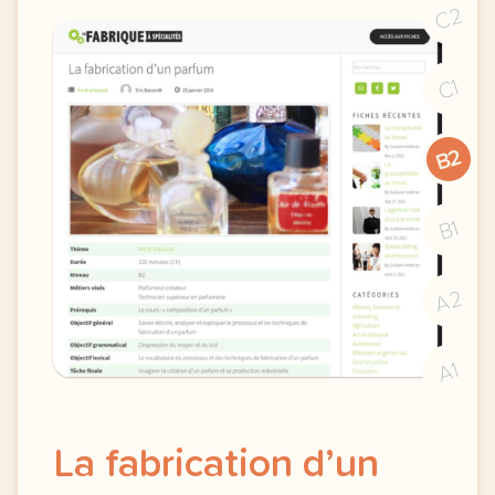
C2
C1
B2
B1
A2
A1
La fabrication d’un