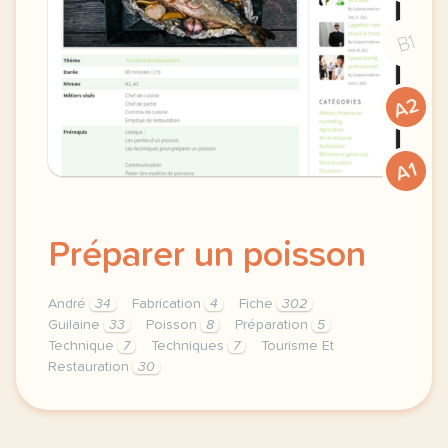
B1
A2
A1
Préparer un poisson
André
34
Fabrication
4
Fiche
302
Guilaine
33
Poisson
8
Préparation
5
Technique
7
Techniques
7
Tourisme Et
Restauration
30
theme tourisme et restauration duree 60 minutes 1 h