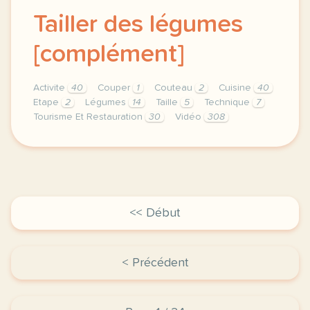
Tailler des légumes
[complément]
Activite
40
Couper
1
Couteau
2
Cuisine
40
Etape
2
Légumes
14
Taille
5
Technique
7
Tourisme Et Restauration
30
Vidéo
308
theme tourisme et restauration duree 45 minutes niv
<< Début
< Précédent