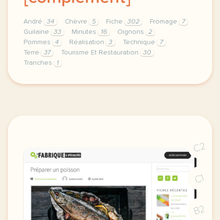
André
34
Chèvre
5
Fiche
302
Fromage
7
Guilaine
33
Minutes
16
Oignons
2
Pommes
4
Réalisation
3
Technique
7
Terre
37
Tourisme Et Restauration
30
Tranches
1
theme tourisme et restauration duree 60 minutes 1 h
C2
C1
B2