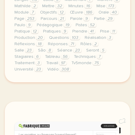
Mathilde
2
Mettre
32
Minutes
16
Mise
173
Module
7
Objectifs
12
Œuvre
186
Orale
40
Page
253
Parcours
21
Parole
9
Partie
29
Paulo
9
Pédagogique
19
Pistes
52
Pratique
12
Pratiques
9
Prendre
41
Prise
11
Production
20
Questions
103
Réalisation
3
Réflexions
18
Réponses
71
Rôles
2
Salle
23
São
8
Séance
23
Seront
5
Stagiaires
6
Tableau
56
Techniques
7
Traitement
3
Travail
97
Tv5monde
75
Université
23
Vidéo
308
le respect de votre vie privee est une priorite po
C2