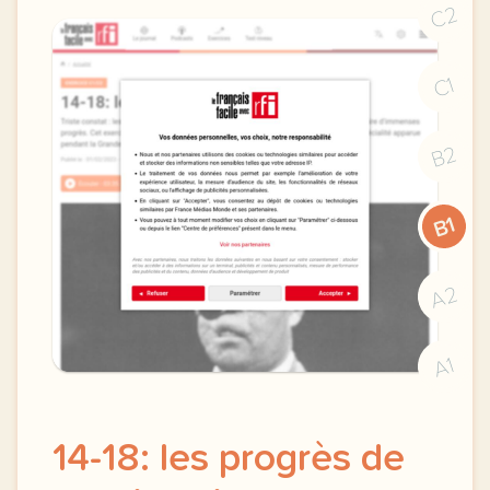
C2
C1
B2
B1
A2
A1
14-18: les progrès de