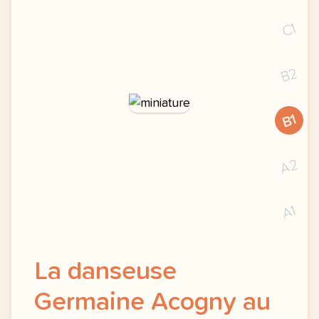
C1
B2
B1
A2
A1
La danseuse
Germaine Acogny au