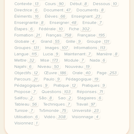
Contexte
13
Cours
90
Début
8
Dessous
10
Directrice
6
Document
47
Documents
8
Éléments
16
Élèves
66
Enseignant
23
Enseignante
8
Enseigner
48
Ensuite
7
Étapes
6
Fédérale
10
Fiche
302
Formation
21
Français
758
Française
195
Globale
4
Grand
55
Grille
9
Groupe
131
Groupes
131
Images
107
Informations
113
Langue
115
Lucia
9
Maintenant
7
Manière
8
Mettre
32
Mise
173
Module
7
Nada
6
Najahi
6
Niveau
50
Nouveau
19
Objectifs
12
Œuvre
186
Orale
40
Page
253
Parcours
21
Paulo
9
Pédagogique
19
Pédagogiques
9
Pratique
12
Pratiques
9
Propose
7
Questions
103
Réponses
71
Salifou
2
São
8
Sao
2
Stagiaires
6
Tableau
56
Techniques
7
Travail
97
Tunisie
7
Tv5monde
75
Université
23
Utilisation
6
Vidéo
308
Visionnage
4
Visionnez
1
le respect de votre vie privee est une priorite po