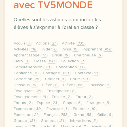
avec TV5MONDE
Quelles sont les astuces pour inciter les
élèves à s’exprimer à l’oral en classe ?
Acquis
7
Actions
27
Activité
835
Activités
118
Aider
6
Ainsi
10
Apprenant
498
Apprentissage
12
Brésil
18
Chercheuse
8
Claro
9
Classe
190
Collection
8
Compréhension
30
Conception
132
Confiance
4
Consigne
150
Contexte
13
Correction
78
Corriger
4
Cours
90
Dessous
10
Élève
8
Élèves
66
Enclasse
5
Enseignant
23
Enseignante
8
Enseignement
19
Ensuite
7
Erreur
2
Erreurs
2
Espace
23
Étapes
6
Étrangère
5
Expression
39
Favoriser
1
Fédérale
10
Formation
21
Français
758
Grand
55
Grille
9
Groupe
131
Groupes
131
Interactions
3
Langue
115
Lucia
9
Maintenant
7
Manière
8