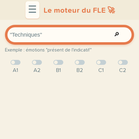
☰
Le moteur du FLE 🚀
🔎
Exemple : émotions "présent de l'indicatif"
A1
A2
B1
B2
C1
C2