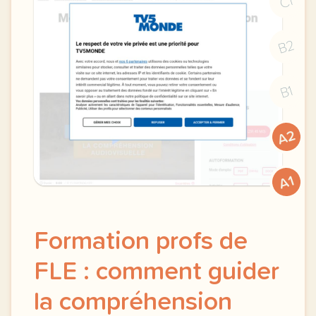
C1
B2
B1
A2
A1
Formation profs de
FLE : comment guider
la compréhension