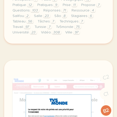
Pratique
12
Pratiques
9
Prise
11
Propose
7
Questions
103
Réponses
71
Ressource
4
Salifou
2
Salle
23
São
8
Stagiaires
6
Tableau
56
Tâches
7
Techniques
7
Travail
97
Tunisie
7
Tv5monde
75
Université
23
Vidéo
308
Ville
97
le respect de votre vie privee est une priorite po
C2
C1
B2