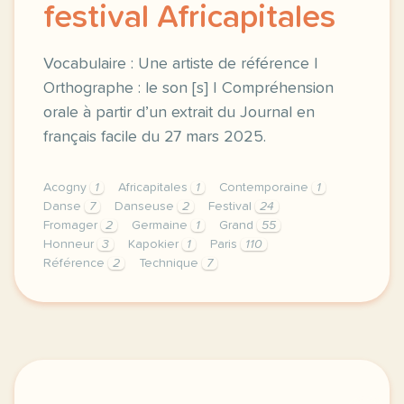
festival Africapitales
Vocabulaire : Une artiste de référence |
Orthographe : le son [s] | Compréhension
orale à partir d’un extrait du Journal en
français facile du 27 mars 2025.
Acogny
1
Africapitales
1
Contemporaine
1
Danse
7
Danseuse
2
Festival
24
Fromager
2
Germaine
1
Grand
55
Honneur
3
Kapokier
1
Paris
110
Référence
2
Technique
7
exercice b1 la danseuse germaine acogny au festival