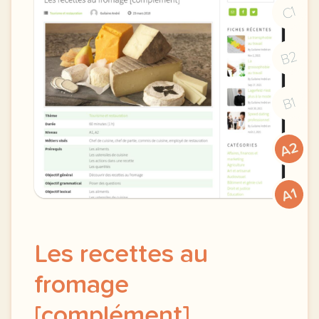
C1
B2
B1
A2
A1
Les recettes au
fromage
[complément]