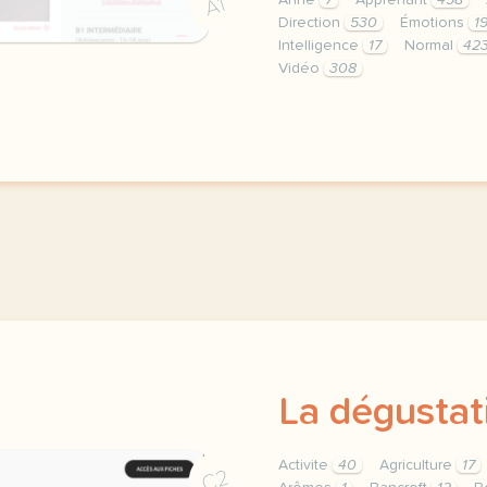
Anne
7
Apprenant
498
A1
Direction
530
Émotions
1
Intelligence
17
Normal
42
Vidéo
308
didomi host didomi compo
La dégustat
Activite
40
Agriculture
17
C2