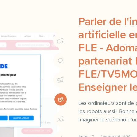
Parler de l'i
artificielle 
C2
FLE - Adoma
partenariat
C1
FLE/TV5MO
B2
Enseigner le
B1
Les ordinateurs sont de p
les robots aussi ! Bonne
A2
Imaginer le scénario d’un 