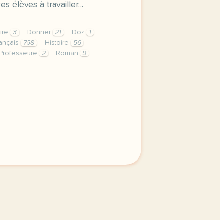
s élèves à travailler…
aire
3
Donner
21
Doz
1
ançais
758
Histoire
56
Professeure
2
Roman
9
 ia debattre sur l utilisation de l intelligence artificiel