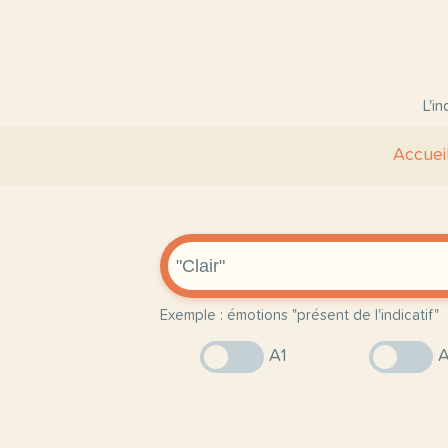
L'i
Accuei
Exemple : émotions "présent de l'indicatif"
A1
A