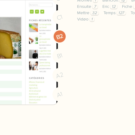
Arômes
1
Bancroft
12
B
Ensuite
7
Eric
12
Fiche
Mettre
32
Temps
127
To
C1
Vidøo
1
theme agriculture touris
B2
B1
A2
A1