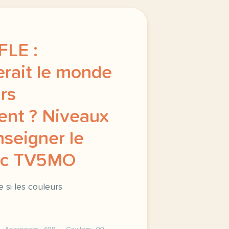
FLE :
rait le monde
urs
ient ? Niveaux
Enseigner le
vec TV5MO
 si les couleurs