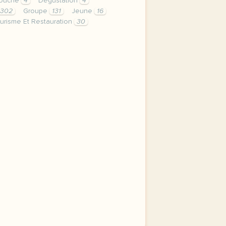
ouche
4
Dégustation
4
302
Groupe
131
Jeune
16
urisme Et Restauration
30
me et restauration duree 120 minutes 2 h niveau b2 metiers 