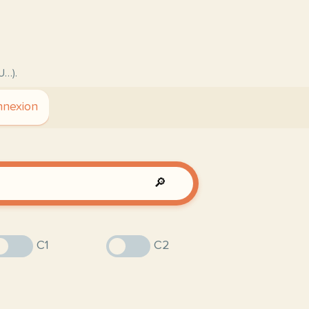
U…).
nexion
🔎
C1
C2