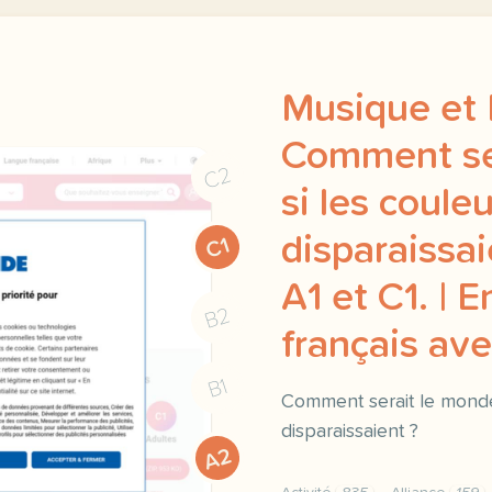
Musique et 
Comment se
C2
si les coule
disparaissa
C1
A1 et C1. | 
B2
français a
B1
Comment serait le monde
disparaissaient ?
A2