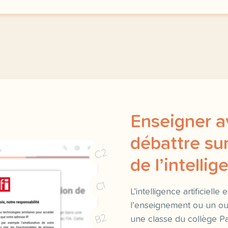
Enseigner av
débattre sur 
C2
de l’intellig
C1
L’intelligence artificiell
l’enseignement ou un out
B2
une classe du collège Pa