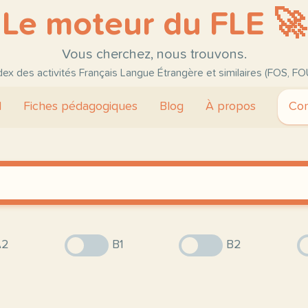
Le moteur du FLE 🚀
Vous cherchez, nous trouvons.
ndex des activités Français Langue Étrangère et similaires (FOS, FO
l
Fiches pédagogiques
Blog
À propos
Con
2
B1
B2