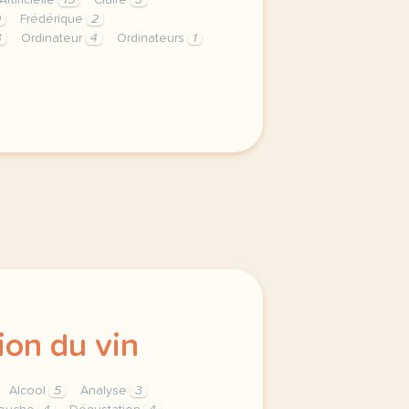
Artificielle
19
Claire
3
9
Frédérique
2
3
Ordinateur
4
Ordinateurs
1
nents button cursor pointer display block height 38px pad
ion du vin
Alcool
5
Analyse
3