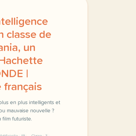
ntelligence
en classe de
nia, un
 Hachette
NDE |
 français
lus en plus intelligents et
 ou mauvaise nouvelle ?
film futuriste.