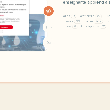
enseignante apprend à se
B1
Allez
9
Artificielle
19
Cl
Élèves
66
Fiche
302
Fr
A2
Idées
9
Intelligence
17
fiche b1 enseigner avec l
A1