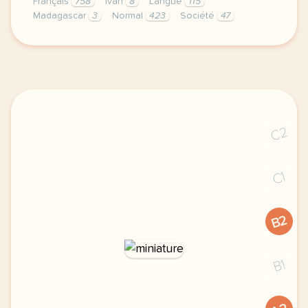
Français
758
Ivan
8
Langue
115
Madagascar
3
Normal
423
Société
47
didomi host didomi components button cursor pointer
C2
C1
B2
B1