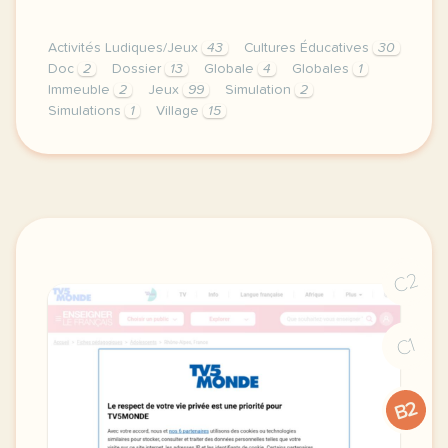
Activités Ludiques/Jeux
43
Cultures Éducatives
30
Doc
2
Dossier
13
Globale
4
Globales
1
Immeuble
2
Jeux
99
Simulation
2
Simulations
1
Village
15
vous en avez sans doute deja entendu parler car l id
C2
C1
B2