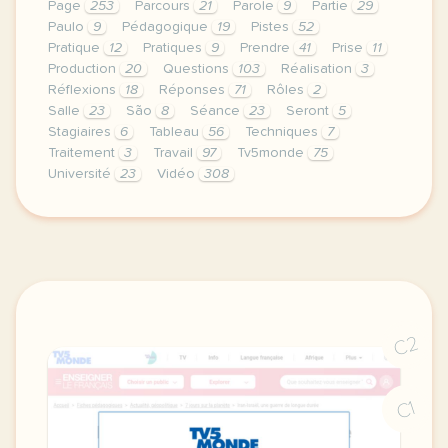
Page
253
Parcours
21
Parole
9
Partie
29
Paulo
9
Pédagogique
19
Pistes
52
Pratique
12
Pratiques
9
Prendre
41
Prise
11
Production
20
Questions
103
Réalisation
3
Réflexions
18
Réponses
71
Rôles
2
Salle
23
São
8
Séance
23
Seront
5
Stagiaires
6
Tableau
56
Techniques
7
Traitement
3
Travail
97
Tv5monde
75
Université
23
Vidéo
308
le respect de votre vie privee est une priorite po
C2
C1