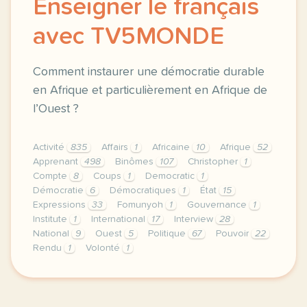
Enseigner le français
avec TV5MONDE
Comment instaurer une démocratie durable
en Afrique et particulièrement en Afrique de
l’Ouest ?
Activité
835
Affairs
1
Africaine
10
Afrique
52
Apprenant
498
Binômes
107
Christopher
1
Compte
8
Coups
1
Democratic
1
Démocratie
6
Démocratiques
1
État
15
Expressions
33
Fomunyoh
1
Gouvernance
1
Institute
1
International
17
Interview
28
National
9
Ouest
5
Politique
67
Pouvoir
22
Rendu
1
Volonté
1
le respect de votre vie privee est une priorite pou