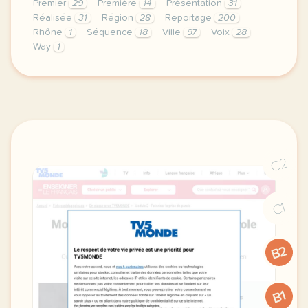
Premier
29
Première
14
Présentation
31
Réalisée
31
Région
28
Reportage
200
Rhône
1
Séquence
18
Ville
97
Voix
28
Way
1
le respect de votre vie privee est une priorite p
C2
C1
B2
B1