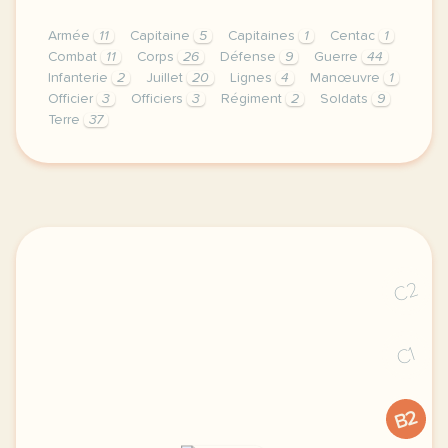
Armée
11
Capitaine
5
Capitaines
1
Centac
1
Combat
11
Corps
26
Défense
9
Guerre
44
Infanterie
2
Juillet
20
Lignes
4
Manœuvre
1
Officier
3
Officiers
3
Régiment
2
Soldats
9
Terre
37
exercice b2 militaire maintien de la paix le centac
C2
C1
B2