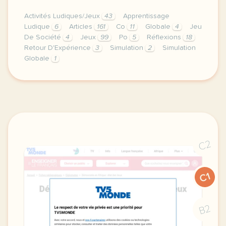
Activités Ludiques/Jeux
43
Apprentissage
Ludique
6
Articles
161
Co
11
Globale
4
Jeu
De Société
4
Jeux
99
Po
5
Réflexions
18
Retour D'Expérience
3
Simulation
2
Simulation
Globale
1
bonjour et bienvenue au village de thiercelieux il y
C2
C1
B2