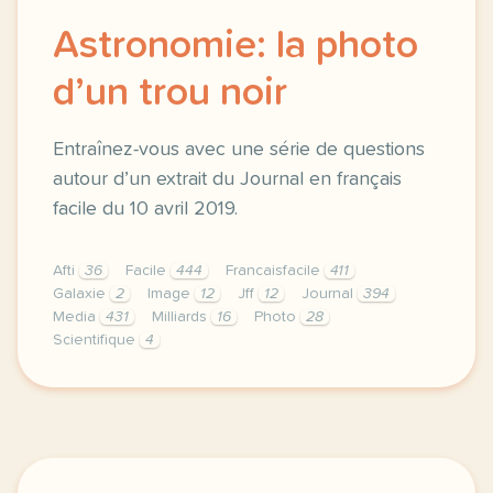
Astronomie: la photo
d’un trou noir
Entraînez-vous avec une série de questions
autour d’un extrait du Journal en français
facile du 10 avril 2019.
Afti
36
Facile
444
Francaisfacile
411
Galaxie
2
Image
12
Jff
12
Journal
394
Media
431
Milliards
16
Photo
28
Scientifique
4
exercice b1 astronomie la photo d un trou noir entr