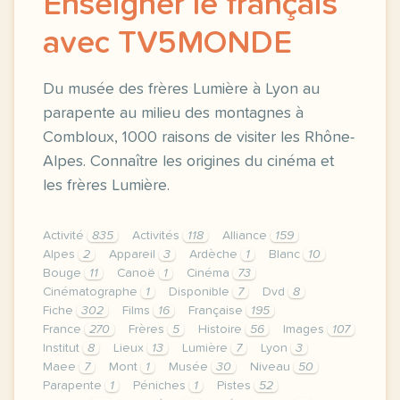
Enseigner le français
avec TV5MONDE
Du musée des frères Lumière à Lyon au
parapente au milieu des montagnes à
Combloux, 1000 raisons de visiter les Rhône-
Alpes. Connaître les origines du cinéma et
les frères Lumière.
Activité
835
Activités
118
Alliance
159
Alpes
2
Appareil
3
Ardèche
1
Blanc
10
Bouge
11
Canoë
1
Cinéma
73
Cinématographe
1
Disponible
7
Dvd
8
Fiche
302
Films
16
Française
195
France
270
Frères
5
Histoire
56
Images
107
Institut
8
Lieux
13
Lumière
7
Lyon
3
Maee
7
Mont
1
Musée
30
Niveau
50
Parapente
1
Péniches
1
Pistes
52