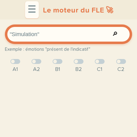
☰
Le moteur du FLE 🚀
🔎
Exemple : émotions "présent de l'indicatif"
A1
A2
B1
B2
C1
C2