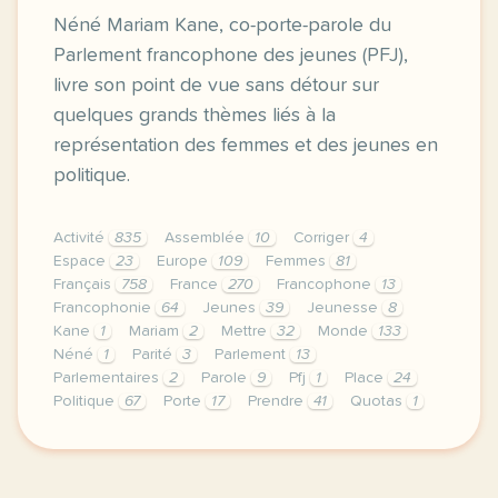
Néné Mariam Kane, co-porte-parole du
Parlement francophone des jeunes (PFJ),
livre son point de vue sans détour sur
quelques grands thèmes liés à la
représentation des femmes et des jeunes en
politique.
Activité
835
Assemblée
10
Corriger
4
Espace
23
Europe
109
Femmes
81
Français
758
France
270
Francophone
13
Francophonie
64
Jeunes
39
Jeunesse
8
Kane
1
Mariam
2
Mettre
32
Monde
133
Néné
1
Parité
3
Parlement
13
Parlementaires
2
Parole
9
Pfj
1
Place
24
Politique
67
Porte
17
Prendre
41
Quotas
1
le respect de votre vie privee est une priorite po