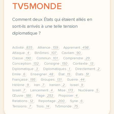
TV5MONDE
Comment deux États qui étaient alliés en
sont-ils arrivés à une telle tension
diplomatique ?
Activité
835
Alliance
159
Apprenant
498
Attaque
4
Binômes
107
Cavilam
90
Classe
190
Commun
101
Comprendre
29
Conception
132
Consigne
150
Contexte
13
Diplomatique
3
Diplomatiques
1
Directement
2
Emile
6
Enseigner
48
État
15
États
51
Française
195
Groupes
131
Guerre
44
Hélène
9
Iran
7
Iranien
2
Israel
9
Israël
7
Lancement
4
Mise
173
Nucléaire
5
Œuvre
186
Page
253
Proposer
4
Relations
12
Reportage
200
Syrie
6
Tensions
7
Trois
14
Tv5monde
75
le respect de votre vie privee est une priorite pou