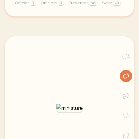
Officier
3
Officiers
3
Présenter
96
Saint
18
exercice b1 militaire maintien de la paix presenter 
C2
C1
B2
B1
A2