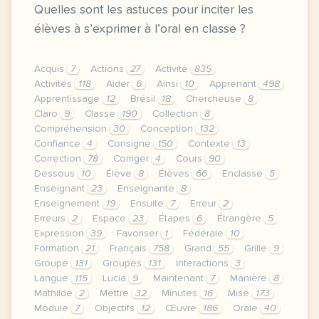
Quelles sont les astuces pour inciter les
élèves à s’exprimer à l’oral en classe ?
Acquis
7
Actions
27
Activité
835
Activités
118
Aider
6
Ainsi
10
Apprenant
498
Apprentissage
12
Brésil
18
Chercheuse
8
Claro
9
Classe
190
Collection
8
Compréhension
30
Conception
132
Confiance
4
Consigne
150
Contexte
13
Correction
78
Corriger
4
Cours
90
Dessous
10
Élève
8
Élèves
66
Enclasse
5
Enseignant
23
Enseignante
8
Enseignement
19
Ensuite
7
Erreur
2
Erreurs
2
Espace
23
Étapes
6
Étrangère
5
Expression
39
Favoriser
1
Fédérale
10
Formation
21
Français
758
Grand
55
Grille
9
Groupe
131
Groupes
131
Interactions
3
Langue
115
Lucia
9
Maintenant
7
Manière
8
Mathilde
2
Mettre
32
Minutes
16
Mise
173
Module
7
Objectifs
12
Œuvre
186
Orale
40