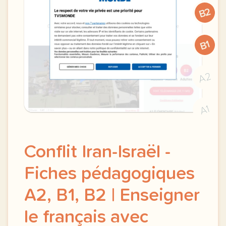
B2
B1
A2
A1
Conflit Iran-Israël -
Fiches pédagogiques
A2, B1, B2 | Enseigner
le français avec