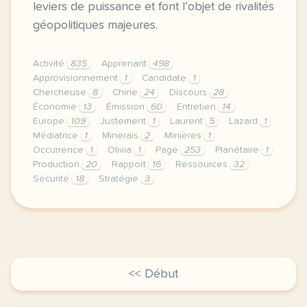
leviers de puissance et font l’objet de rivalités
géopolitiques majeures.
Activité
835
Apprenant
498
Approvisionnement
1
Candidate
1
Chercheuse
8
Chine
24
Discours
28
Économie
13
Émission
60
Entretien
14
Europe
109
Justement
1
Laurent
5
Lazard
1
Médiatrice
1
Minerais
2
Minières
1
Occurrence
1
Olivia
1
Page
253
Planétaire
1
Production
20
Rapport
16
Ressources
32
Sécurité
18
Stratégie
3
le respect de votre vie privee est une priorite pour
<< Début