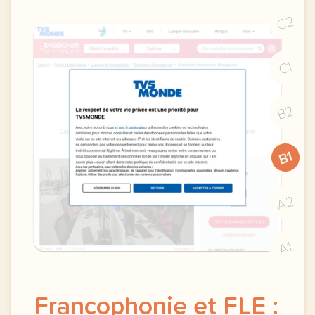
C2
C1
B2
B1
A2
A1
Francophonie et FLE :